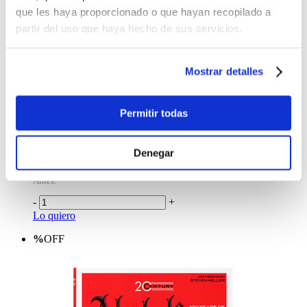
que les haya proporcionado o que hayan recopilado a
partir del uso que haya hecho de sus servicios.
Mostrar detalles
Permitir todas
Libro
Araki
Denegar
$23.99
Antes:
-
+
Lo quiero
%
OFF