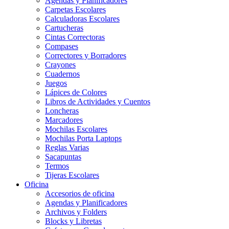
Agendas y Planificadores
Carpetas Escolares
Calculadoras Escolares
Cartucheras
Cintas Correctoras
Compases
Correctores y Borradores
Crayones
Cuadernos
Juegos
Lápices de Colores
Libros de Actividades y Cuentos
Loncheras
Marcadores
Mochilas Escolares
Mochilas Porta Laptops
Reglas Varias
Sacapuntas
Termos
Tijeras Escolares
Oficina
Accesorios de oficina
Agendas y Planificadores
Archivos y Folders
Blocks y Libretas