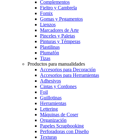
Complementos
Fieltro y Cambrela
Fomix
Gomas y Pegamentos
Lienzos
Marcadores de Arte
Pinceles y Paletas
Pinturas y Témperas
Plastilinas
Plumafón
Tizas
Productos para manualidades
Accesorios para Decoración
Accesorios para Herramientas
Adhesivos
Cintas y Cordones
Foil
Guillotinas
Herramientas
Lettering
Máquinas de Coser
Organización
Papeles Scrapbooking
Perforadoras con Diseño
Texturas