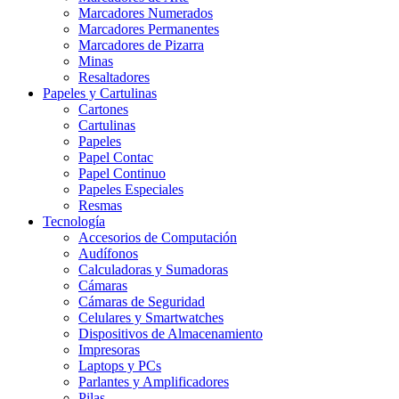
Marcadores Numerados
Marcadores Permanentes
Marcadores de Pizarra
Minas
Resaltadores
Papeles y Cartulinas
Cartones
Cartulinas
Papeles
Papel Contac
Papel Continuo
Papeles Especiales
Resmas
Tecnología
Accesorios de Computación
Audífonos
Calculadoras y Sumadoras
Cámaras
Cámaras de Seguridad
Celulares y Smartwatches
Dispositivos de Almacenamiento
Impresoras
Laptops y PCs
Parlantes y Amplificadores
Pilas