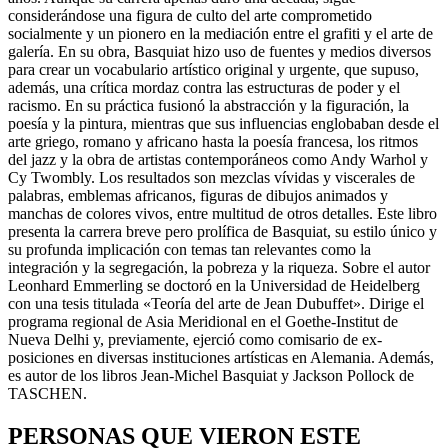
considerándose una figura de culto del arte comprometido
socialmente y un pionero en la mediación entre el grafiti y el arte de
galería. En su obra, Basquiat hizo uso de fuentes y medios diversos
para crear un vocabulario artístico original y urgente, que supuso,
además, una crítica mordaz contra las estructuras de poder y el
racismo. En su práctica fusionó la abstracción y la figuración, la
poesía y la pintura, mientras que sus influencias englobaban desde el
arte griego, romano y africano hasta la poesía francesa, los ritmos
del jazz y la obra de artistas contemporáneos como Andy Warhol y
Cy Twombly. Los resultados son mezclas vívidas y viscerales de
palabras, emblemas africanos, figuras de dibujos animados y
manchas de colores vivos, entre multitud de otros detalles. Este libro
presenta la carrera breve pero prolífica de Basquiat, su estilo único y
su profunda implicación con temas tan relevantes como la
integración y la segregación, la pobreza y la riqueza. Sobre el autor
Leonhard Emmerling se doctoró en la Uni­versidad de Heidelberg
con una tesis titulada «Teoría del arte de Jean Dubuffet». Dirige el
programa regional de Asia Meridional en el Goethe-Institut de
Nueva Delhi y, previamente, ejerció como comisario de ­ex­
posiciones en diversas instituciones artísticas en Alemania. Además,
es autor de los libros Jean-Michel Basquiat y Jackson Pollock de
TASCHEN.
PERSONAS QUE VIERON ESTE