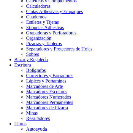
Cafeteras y Complementos
Calculadoras
Cintas Adhesivas y Empaques
Cuadernos
Estiletes y Tijeras
Etiquetas Adhesivas
Grapadoras y Perforadoras
Organización
Pizarras y Tableros
Separadores y Protectores de Hojas
Sobres
Bazar y Regalería
Escritura
Bolígrafos
Correctores y Borradores
Lápices y Portaminas
Marcadores de Arte
Marcadores Escolares
Marcadores Numerados
Marcadores Permanentes
Marcadores de Pizarra
Minas
Resaltadores
Libros
Autoayuda