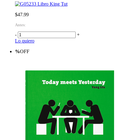
Libro King Tut
$47.99
Antes:
-
+
Lo quiero
%
OFF