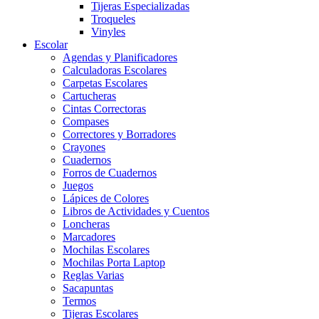
Tijeras Especializadas
Troqueles
Vinyles
Escolar
Agendas y Planificadores
Calculadoras Escolares
Carpetas Escolares
Cartucheras
Cintas Correctoras
Compases
Correctores y Borradores
Crayones
Cuadernos
Forros de Cuadernos
Juegos
Lápices de Colores
Libros de Actividades y Cuentos
Loncheras
Marcadores
Mochilas Escolares
Mochilas Porta Laptop
Reglas Varias
Sacapuntas
Termos
Tijeras Escolares