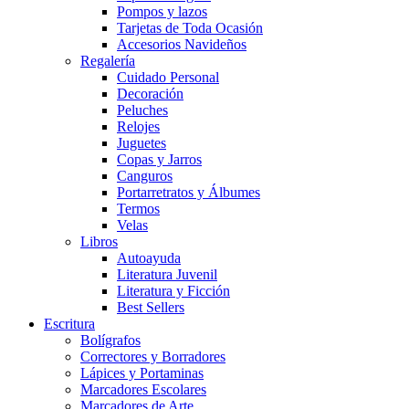
Pompos y lazos
Tarjetas de Toda Ocasión
Accesorios Navideños
Regalería
Cuidado Personal
Decoración
Peluches
Relojes
Juguetes
Copas y Jarros
Canguros
Portarretratos y Álbumes
Termos
Velas
Libros
Autoayuda
Literatura Juvenil
Literatura y Ficción
Best Sellers
Escritura
Bolígrafos
Correctores y Borradores
Lápices y Portaminas
Marcadores Escolares
Marcadores de Arte