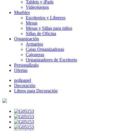
Tablets y iPads
Videojuegos
Muebles
Escritorios y Libreros
Mesas
Mesas y Sillas para niños
Sillas de Oficina
Organización
Armarios
Cajas Organizadoras
Cajoneras
Organizadores de Escritorio
Personalízalo
Ofertas
polipapel
Decoración
Libros para Decoración