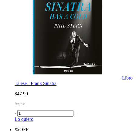
Libro
Talese - Frank Sinatra
$47.99
Antes:
-
+
Lo quiero
%
OFF