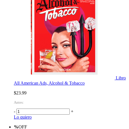
Libro
All American Ads, Alcohol & Tobacco
$23.99
Antes:
-
+
Lo quiero
%
OFF