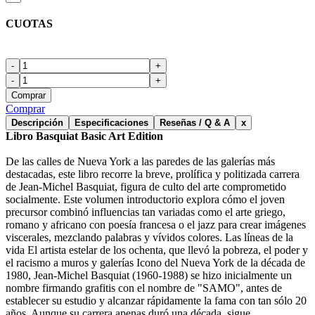
CUOTAS
-
+
-
+
Comprar
Comprar
Descripción
Especificaciones
Reseñas / Q & A
x
Libro Basquiat Basic Art Edition
De las calles de Nueva York a las paredes de las galerías más
destacadas, este libro recorre la breve, prolífica y politizada carrera
de Jean-Michel Basquiat, figura de culto del arte comprometido
socialmente. Este volumen introductorio explora cómo el joven
precursor combinó influencias tan variadas como el arte griego,
romano y africano con poesía francesa o el jazz para crear imágenes
viscerales, mezclando palabras y vívidos colores. Las líneas de la
vida El artista estelar de los ochenta, que llevó la pobreza, el poder y
el racismo a muros y galerías Icono del Nueva York de la década de
1980, Jean-Michel Basquiat (1960-1988) se hizo inicialmente un
nombre firmando grafitis con el nombre de "SAMO", antes de
establecer su estudio y alcanzar rápidamente la fama con tan sólo 20
años. Aunque su carrera apenas duró una década, sigue