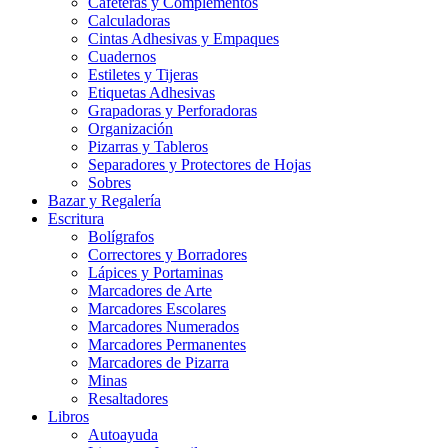
Cafeteras y Complementos
Calculadoras
Cintas Adhesivas y Empaques
Cuadernos
Estiletes y Tijeras
Etiquetas Adhesivas
Grapadoras y Perforadoras
Organización
Pizarras y Tableros
Separadores y Protectores de Hojas
Sobres
Bazar y Regalería
Escritura
Bolígrafos
Correctores y Borradores
Lápices y Portaminas
Marcadores de Arte
Marcadores Escolares
Marcadores Numerados
Marcadores Permanentes
Marcadores de Pizarra
Minas
Resaltadores
Libros
Autoayuda