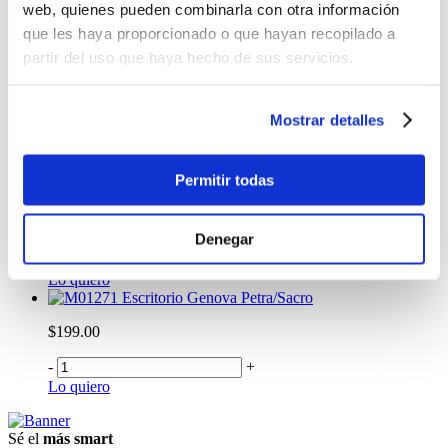
web, quienes pueden combinarla con otra información
que les haya proporcionado o que hayan recopilado a
partir del uso que haya hecho de sus servicios.
Mostrar detalles
Permitir todas
Escritorio Zerti Trufa
$299.00
Denegar
-
+
Lo quiero
Escritorio Genova Petra/Sacro
$199.00
-
+
Lo quiero
Sé el
más smart