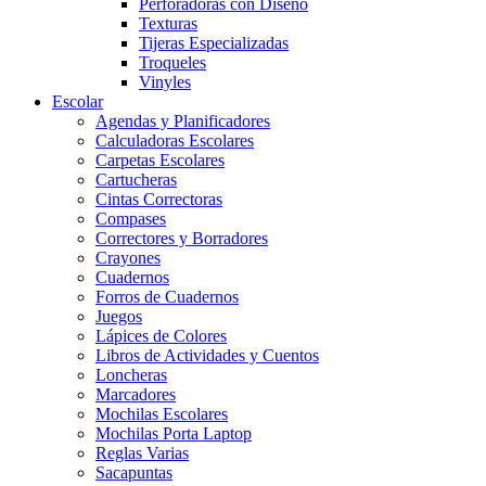
Perforadoras con Diseño
Texturas
Tijeras Especializadas
Troqueles
Vinyles
Escolar
Agendas y Planificadores
Calculadoras Escolares
Carpetas Escolares
Cartucheras
Cintas Correctoras
Compases
Correctores y Borradores
Crayones
Cuadernos
Forros de Cuadernos
Juegos
Lápices de Colores
Libros de Actividades y Cuentos
Loncheras
Marcadores
Mochilas Escolares
Mochilas Porta Laptop
Reglas Varias
Sacapuntas