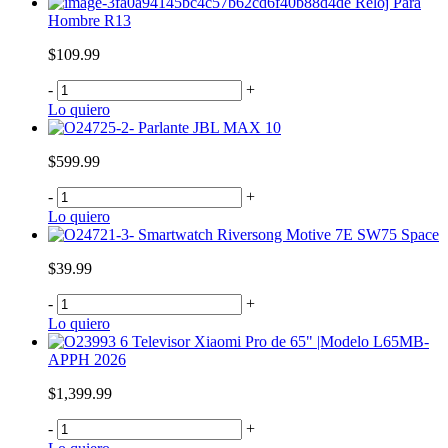
Reloj Para
Hombre R13
$109.99
-
+
Lo quiero
Parlante JBL MAX 10
$599.99
-
+
Lo quiero
Smartwatch Riversong Motive 7E SW75 Space
$39.99
-
+
Lo quiero
Televisor Xiaomi Pro de 65" |Modelo L65MB-
APPH 2026
$1,399.99
-
+