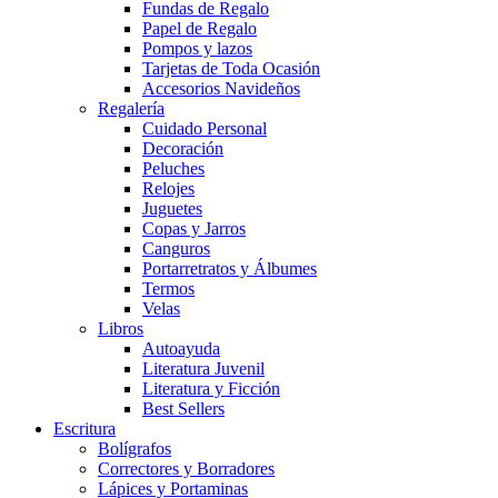
Fundas de Regalo
Papel de Regalo
Pompos y lazos
Tarjetas de Toda Ocasión
Accesorios Navideños
Regalería
Cuidado Personal
Decoración
Peluches
Relojes
Juguetes
Copas y Jarros
Canguros
Portarretratos y Álbumes
Termos
Velas
Libros
Autoayuda
Literatura Juvenil
Literatura y Ficción
Best Sellers
Escritura
Bolígrafos
Correctores y Borradores
Lápices y Portaminas