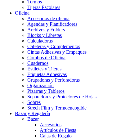
Termos
Tijeras Escolares
Oficina
Accesorios de oficina
Agendas y Planificadores
Archivos y Folders
Blocks y Libretas
Calculadoras
Cafeteras y Complementos
Cintas Adhesivas y Empaques
Combos de Oficina
Cuadernos
Estiletes y Tijeras
Etiquetas Adhesivas
Grapadoras y Perforadoras
Organización
Pizarras y Tableros
Separadores y Protectores de Hojas
Sobres
Strech Film y Termoencogible
Bazar y Regalería
Bazar
Accesorios
Artículos de Fiesta
Cajas de Regalo