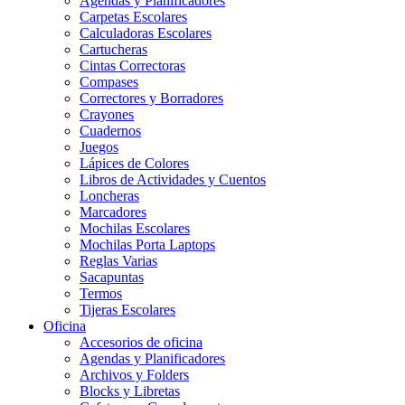
Agendas y Planificadores
Carpetas Escolares
Calculadoras Escolares
Cartucheras
Cintas Correctoras
Compases
Correctores y Borradores
Crayones
Cuadernos
Juegos
Lápices de Colores
Libros de Actividades y Cuentos
Loncheras
Marcadores
Mochilas Escolares
Mochilas Porta Laptops
Reglas Varias
Sacapuntas
Termos
Tijeras Escolares
Oficina
Accesorios de oficina
Agendas y Planificadores
Archivos y Folders
Blocks y Libretas