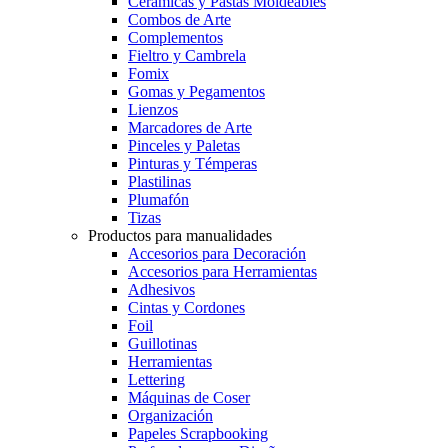
Cerámicas y Pastas Moldeables
Combos de Arte
Complementos
Fieltro y Cambrela
Fomix
Gomas y Pegamentos
Lienzos
Marcadores de Arte
Pinceles y Paletas
Pinturas y Témperas
Plastilinas
Plumafón
Tizas
Productos para manualidades
Accesorios para Decoración
Accesorios para Herramientas
Adhesivos
Cintas y Cordones
Foil
Guillotinas
Herramientas
Lettering
Máquinas de Coser
Organización
Papeles Scrapbooking