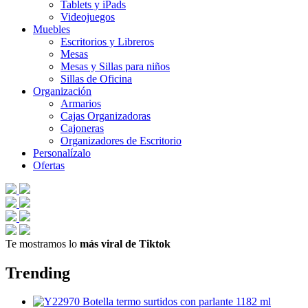
Tablets y iPads
Videojuegos
Muebles
Escritorios y Libreros
Mesas
Mesas y Sillas para niños
Sillas de Oficina
Organización
Armarios
Cajas Organizadoras
Cajoneras
Organizadores de Escritorio
Personalízalo
Ofertas
Te mostramos lo
más viral de Tiktok
Trending
Botella termo surtidos con parlante 1182 ml