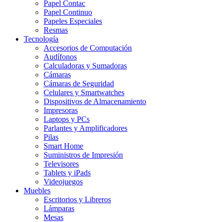
Papel Contac
Papel Continuo
Papeles Especiales
Resmas
Tecnología
Accesorios de Computación
Audífonos
Calculadoras y Sumadoras
Cámaras
Cámaras de Seguridad
Celulares y Smartwatches
Dispositivos de Almacenamiento
Impresoras
Laptops y PCs
Parlantes y Amplificadores
Pilas
Smart Home
Suministros de Impresión
Televisores
Tablets y iPads
Videojuegos
Muebles
Escritorios y Libreros
Lámparas
Mesas