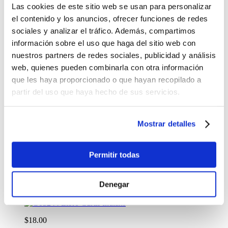
Libro
Las cookies de este sitio web se usan para personalizar
Talese - Frank Sinatra
el contenido y los anuncios, ofrecer funciones de redes
sociales y analizar el tráfico. Además, compartimos
$47.99
información sobre el uso que haga del sitio web con
Antes:
nuestros partners de redes sociales, publicidad y análisis
-
+
web, quienes pueden combinarla con otra información
Lo quiero
que les haya proporcionado o que hayan recopilado a
%
OFF
partir del uso que haya hecho de sus servicios.
Libro Polaroid Book
Mostrar detalles
$23.99
Antes:
Permitir todas
-
+
Lo quiero
Denegar
%
OFF
Libro Curtis Indians
$18.00