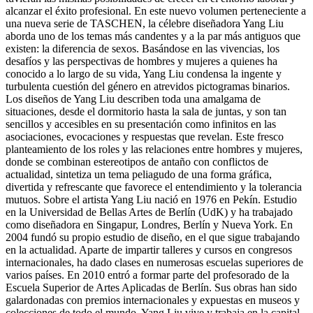
alcanzar el éxito profesional. En este nuevo volumen perteneciente a
una nueva serie de TASCHEN, la célebre diseñadora Yang Liu
aborda uno de los temas más candentes y a la par más antiguos que
existen: la diferencia de sexos. Basándose en las vivencias, los
desafíos y las perspectivas de hombres y mujeres a quienes ha
conocido a lo largo de su vida, Yang Liu condensa la ingente y
turbulenta cuestión del género en atrevidos pictogramas binarios.
Los diseños de Yang Liu describen toda una amalgama de
situaciones, desde el dormitorio hasta la sala de juntas, y son tan
sencillos y accesibles en su presentación como infinitos en las
asociaciones, evocaciones y respuestas que revelan. Este fresco
planteamiento de los roles y las relaciones entre hombres y mujeres,
donde se combinan estereotipos de antaño con conflictos de
actualidad, sintetiza un tema peliagudo de una forma gráfica,
divertida y refrescante que favorece el entendimiento y la tolerancia
mutuos. Sobre el artista Yang Liu nació en 1976 en Pekín. Estudio
en la Universidad de Bellas Artes de Berlín (UdK) y ha trabajado
como diseñadora en Singapur, Londres, Berlín y Nueva York. En
2004 fundó su propio estudio de diseño, en el que sigue trabajando
en la actualidad. Aparte de impartir talleres y cursos en congresos
internacionales, ha dado clases en numerosas escuelas superiores de
varios países. En 2010 entró a formar parte del profesorado de la
Escuela Superior de Artes Aplicadas de Berlín. Sus obras han sido
galardonadas con premios internacionales y expuestas en museos y
colecciones de todo el mundo. Yang Liu vive y trabaja en la capital