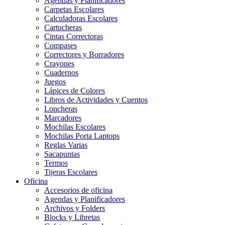
Agendas y Planificadores
Carpetas Escolares
Calculadoras Escolares
Cartucheras
Cintas Correctoras
Compases
Correctores y Borradores
Crayones
Cuadernos
Juegos
Lápices de Colores
Libros de Actividades y Cuentos
Loncheras
Marcadores
Mochilas Escolares
Mochilas Porta Laptops
Reglas Varias
Sacapuntas
Termos
Tijeras Escolares
Oficina
Accesorios de oficina
Agendas y Planificadores
Archivos y Folders
Blocks y Libretas