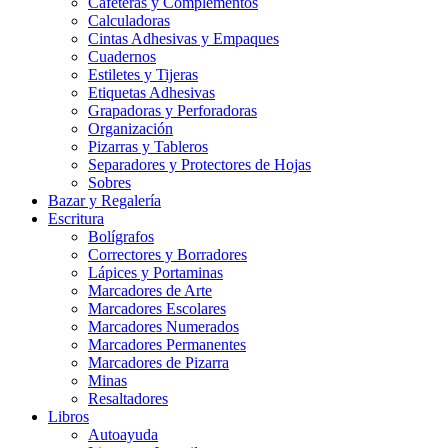
Cafeteras y Complementos
Calculadoras
Cintas Adhesivas y Empaques
Cuadernos
Estiletes y Tijeras
Etiquetas Adhesivas
Grapadoras y Perforadoras
Organización
Pizarras y Tableros
Separadores y Protectores de Hojas
Sobres
Bazar y Regalería
Escritura
Bolígrafos
Correctores y Borradores
Lápices y Portaminas
Marcadores de Arte
Marcadores Escolares
Marcadores Numerados
Marcadores Permanentes
Marcadores de Pizarra
Minas
Resaltadores
Libros
Autoayuda