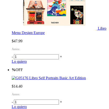
Libro
Menu Design Europe
$47.99
Antes:
-
+
Lo quiero
%
OFF
Libro Self Portraits Basic Art Edition
$14.40
Antes:
-
+
Lo quiero