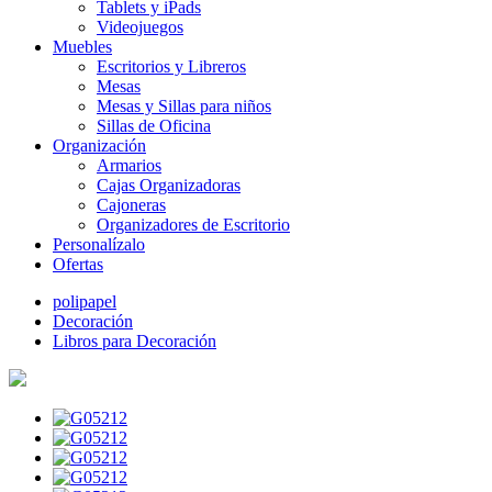
Tablets y iPads
Videojuegos
Muebles
Escritorios y Libreros
Mesas
Mesas y Sillas para niños
Sillas de Oficina
Organización
Armarios
Cajas Organizadoras
Cajoneras
Organizadores de Escritorio
Personalízalo
Ofertas
polipapel
Decoración
Libros para Decoración