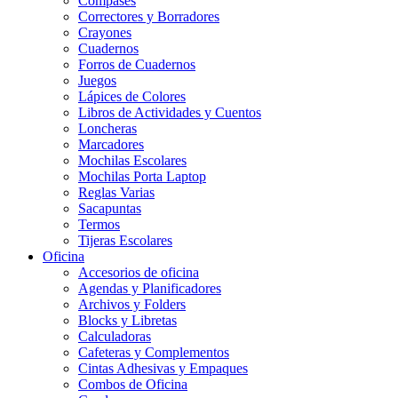
Compases
Correctores y Borradores
Crayones
Cuadernos
Forros de Cuadernos
Juegos
Lápices de Colores
Libros de Actividades y Cuentos
Loncheras
Marcadores
Mochilas Escolares
Mochilas Porta Laptop
Reglas Varias
Sacapuntas
Termos
Tijeras Escolares
Oficina
Accesorios de oficina
Agendas y Planificadores
Archivos y Folders
Blocks y Libretas
Calculadoras
Cafeteras y Complementos
Cintas Adhesivas y Empaques
Combos de Oficina