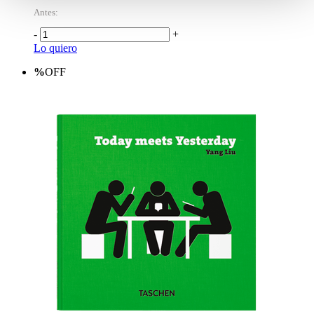
Antes:
-
+
Lo quiero
%
OFF