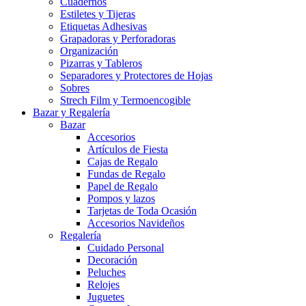
Cuadernos
Estiletes y Tijeras
Etiquetas Adhesivas
Grapadoras y Perforadoras
Organización
Pizarras y Tableros
Separadores y Protectores de Hojas
Sobres
Strech Film y Termoencogible
Bazar y Regalería
Bazar
Accesorios
Artículos de Fiesta
Cajas de Regalo
Fundas de Regalo
Papel de Regalo
Pompos y lazos
Tarjetas de Toda Ocasión
Accesorios Navideños
Regalería
Cuidado Personal
Decoración
Peluches
Relojes
Juguetes