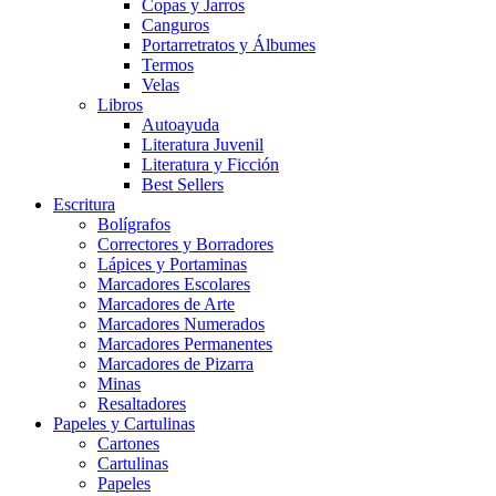
Copas y Jarros
Canguros
Portarretratos y Álbumes
Termos
Velas
Libros
Autoayuda
Literatura Juvenil
Literatura y Ficción
Best Sellers
Escritura
Bolígrafos
Correctores y Borradores
Lápices y Portaminas
Marcadores Escolares
Marcadores de Arte
Marcadores Numerados
Marcadores Permanentes
Marcadores de Pizarra
Minas
Resaltadores
Papeles y Cartulinas
Cartones
Cartulinas
Papeles