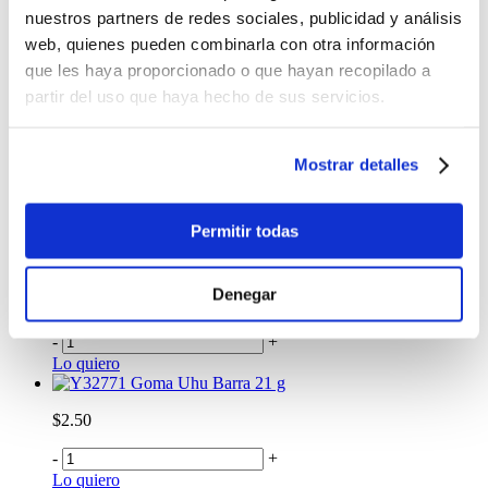
Lo quiero
nuestros partners de redes sociales, publicidad y análisis
Goma Uhu Super Glue 3 Gr.
web, quienes pueden combinarla con otra información
que les haya proporcionado o que hayan recopilado a
$0.99
partir del uso que haya hecho de sus servicios.
-
+
Lo quiero
Goma Uhu Barra 8.2 g
Mostrar detalles
$1.50
-
+
Permitir todas
Lo quiero
Goma Uhu Barra 40 g
Denegar
$3.99
-
+
Lo quiero
Goma Uhu Barra 21 g
$2.50
-
+
Lo quiero