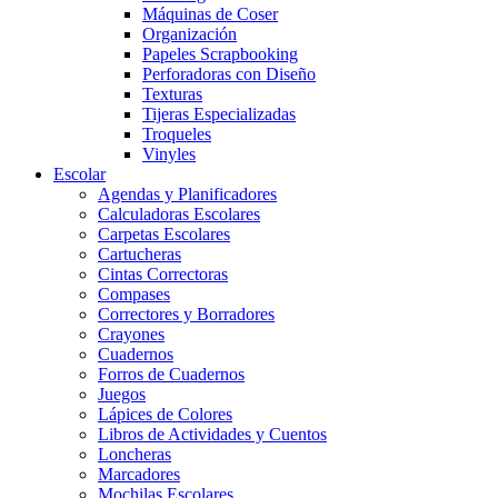
Máquinas de Coser
Organización
Papeles Scrapbooking
Perforadoras con Diseño
Texturas
Tijeras Especializadas
Troqueles
Vinyles
Escolar
Agendas y Planificadores
Calculadoras Escolares
Carpetas Escolares
Cartucheras
Cintas Correctoras
Compases
Correctores y Borradores
Crayones
Cuadernos
Forros de Cuadernos
Juegos
Lápices de Colores
Libros de Actividades y Cuentos
Loncheras
Marcadores
Mochilas Escolares