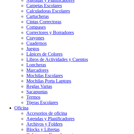
Agendas y Planificadores
Carpetas Escolares
Calculadoras Escolares
Cartucheras
Cintas Correctoras
Compases
Correctores y Borradores
Crayones
Cuadernos
Juegos
Lápices de Colores
Libros de Actividades y Cuentos
Loncheras
Marcadores
Mochilas Escolares
Mochilas Porta Laptops
Reglas Varias
Sacapuntas
Termos
Tijeras Escolares
Oficina
Accesorios de oficina
Agendas y Planificadores
Archivos y Folders
Blocks y Libretas