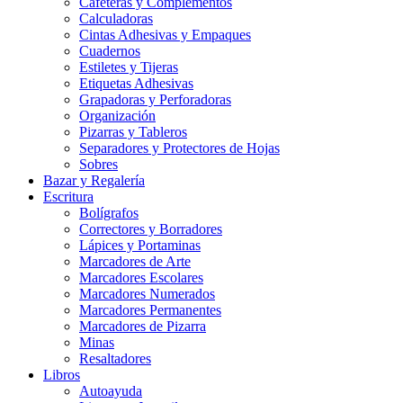
Cafeteras y Complementos
Calculadoras
Cintas Adhesivas y Empaques
Cuadernos
Estiletes y Tijeras
Etiquetas Adhesivas
Grapadoras y Perforadoras
Organización
Pizarras y Tableros
Separadores y Protectores de Hojas
Sobres
Bazar y Regalería
Escritura
Bolígrafos
Correctores y Borradores
Lápices y Portaminas
Marcadores de Arte
Marcadores Escolares
Marcadores Numerados
Marcadores Permanentes
Marcadores de Pizarra
Minas
Resaltadores
Libros
Autoayuda