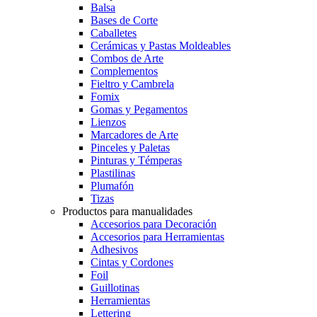
Balsa
Bases de Corte
Caballetes
Cerámicas y Pastas Moldeables
Combos de Arte
Complementos
Fieltro y Cambrela
Fomix
Gomas y Pegamentos
Lienzos
Marcadores de Arte
Pinceles y Paletas
Pinturas y Témperas
Plastilinas
Plumafón
Tizas
Productos para manualidades
Accesorios para Decoración
Accesorios para Herramientas
Adhesivos
Cintas y Cordones
Foil
Guillotinas
Herramientas
Lettering