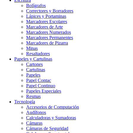
Escritura
Bolígrafos
Correctores y Borradores
Lápices y Portaminas
Marcadores Escolares
Marcadores de Arte
Marcadores Numerados
Marcadores Permanentes
Marcadores de Pizarra
Minas
Resaltadores
Papeles y Cartulinas
Cartones
Cartulinas
Papeles
Papel Contac
Papel Continuo
Papeles Especiales
Resmas
Tecnología
Accesorios de Computación
Audífonos
Calculadoras y Sumadoras
Cámaras
Cámaras de Seguridad