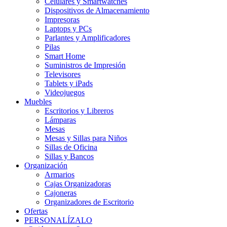
Celulares y Smartwatches
Dispositivos de Almacenamiento
Impresoras
Laptops y PCs
Parlantes y Amplificadores
Pilas
Smart Home
Suministros de Impresión
Televisores
Tablets y iPads
Videojuegos
Muebles
Escritorios y Libreros
Lámparas
Mesas
Mesas y Sillas para Niños
Sillas de Oficina
Sillas y Bancos
Organización
Armarios
Cajas Organizadoras
Cajoneras
Organizadores de Escritorio
Ofertas
PERSONALÍZALO