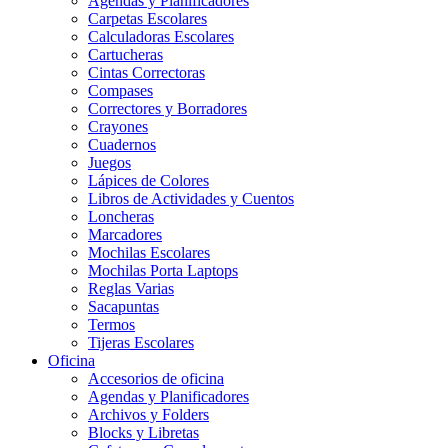
Agendas y Planificadores
Carpetas Escolares
Calculadoras Escolares
Cartucheras
Cintas Correctoras
Compases
Correctores y Borradores
Crayones
Cuadernos
Juegos
Lápices de Colores
Libros de Actividades y Cuentos
Loncheras
Marcadores
Mochilas Escolares
Mochilas Porta Laptops
Reglas Varias
Sacapuntas
Termos
Tijeras Escolares
Oficina
Accesorios de oficina
Agendas y Planificadores
Archivos y Folders
Blocks y Libretas