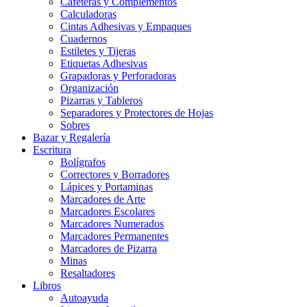
Cafeteras y Complementos
Calculadoras
Cintas Adhesivas y Empaques
Cuadernos
Estiletes y Tijeras
Etiquetas Adhesivas
Grapadoras y Perforadoras
Organización
Pizarras y Tableros
Separadores y Protectores de Hojas
Sobres
Bazar y Regalería
Escritura
Bolígrafos
Correctores y Borradores
Lápices y Portaminas
Marcadores de Arte
Marcadores Escolares
Marcadores Numerados
Marcadores Permanentes
Marcadores de Pizarra
Minas
Resaltadores
Libros
Autoayuda