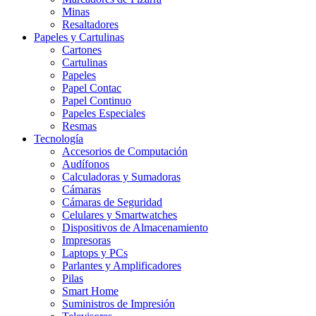
Minas
Resaltadores
Papeles y Cartulinas
Cartones
Cartulinas
Papeles
Papel Contac
Papel Continuo
Papeles Especiales
Resmas
Tecnología
Accesorios de Computación
Audífonos
Calculadoras y Sumadoras
Cámaras
Cámaras de Seguridad
Celulares y Smartwatches
Dispositivos de Almacenamiento
Impresoras
Laptops y PCs
Parlantes y Amplificadores
Pilas
Smart Home
Suministros de Impresión