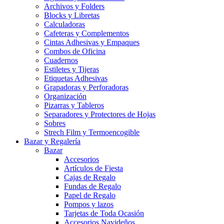
Archivos y Folders
Blocks y Libretas
Calculadoras
Cafeteras y Complementos
Cintas Adhesivas y Empaques
Combos de Oficina
Cuadernos
Estiletes y Tijeras
Etiquetas Adhesivas
Grapadoras y Perforadoras
Organización
Pizarras y Tableros
Separadores y Protectores de Hojas
Sobres
Strech Film y Termoencogible
Bazar y Regalería
Bazar
Accesorios
Artículos de Fiesta
Cajas de Regalo
Fundas de Regalo
Papel de Regalo
Pompos y lazos
Tarjetas de Toda Ocasión
Accesorios Navideños