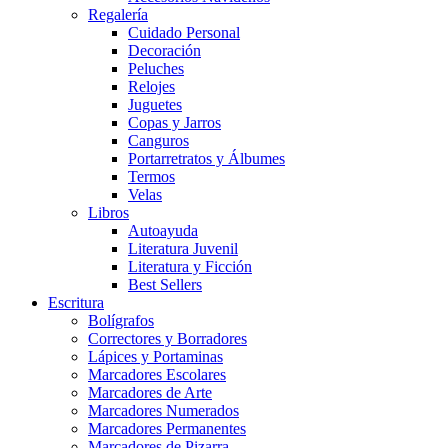
Regalería
Cuidado Personal
Decoración
Peluches
Relojes
Juguetes
Copas y Jarros
Canguros
Portarretratos y Álbumes
Termos
Velas
Libros
Autoayuda
Literatura Juvenil
Literatura y Ficción
Best Sellers
Escritura
Bolígrafos
Correctores y Borradores
Lápices y Portaminas
Marcadores Escolares
Marcadores de Arte
Marcadores Numerados
Marcadores Permanentes
Marcadores de Pizarra