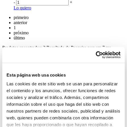
-
+
Lo quiero
primeiro
anterior
1
próximo
último
Produtos encontrados:
2
Resultado da Pesquisa por:
em
7 ms
Ordenar por:
Items por página:
Esta página web usa cookies
Las cookies de este sitio web se usan para personalizar
Produtos selecionados para comparar:
0
Comparar
el contenido y los anuncios, ofrecer funciones de redes
sociales y analizar el tráfico. Además, compartimos
información sobre el uso que haga del sitio web con
Nuestra empresa
nuestros partners de redes sociales, publicidad y análisis
¿Quiénes somos?
web, quienes pueden combinarla con otra información
Nuestras tiendas
que les haya proporcionado o que hayan recopilado a