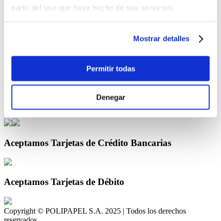
partir del uso que haya hecho de sus servicios.
Servicio al cliente
Contáctanos
¿Cómo comprar por internet?
Mostrar detalles
Términos y Condiciones
Compra Segura
Permitir todas
Denegar
Compra También con Crédito Directo
Aceptamos Tarjetas de Crédito Bancarias
Aceptamos Tarjetas de Débito
Copyright © POLIPAPEL S.A. 2025 | Todos los derechos
reservados.