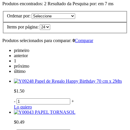
Produtos encontrados:
2
Resultado da Pesquisa por:
em
7 ms
Ordenar por:
Items por página:
Produtos selecionados para comparar:
0
Comparar
primeiro
anterior
1
próximo
último
Papel de Regalo Happy Birthday 70 cm x 2Mts
$1.50
-
+
Lo quiero
PAPEL TORNASOL
$0.49