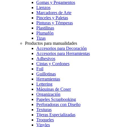
Gomas y Pegamentos
Lienzos
Marcadores de Arte
Pinceles y Paletas
Pinturas y Témperas
Plastilinas
Plumafón
Tizas
Productos para manualidades
Accesorios para Decoración
Accesorios para Herramientas
Adhesivos
Cintas y Cordones
Foil
Guillotinas
Herramientas
Lettering
Máquinas de Coser
Organización
Papeles Scrapbooking
Perforadoras con Diseño
Texturas
Tijeras Especializadas
Troqueles
Vinyles