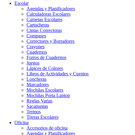
Escolar
Agendas y Planificadores
Calculadoras Escolares
Carpetas Escolares
Cartucheras
Cintas Correctoras
Compases
Correctores y Borradores
Crayones
Cuadernos
Forros de Cuadernos
Juegos
Lápices de Colores
Libros de Actividades y Cuentos
Loncheras
Marcadores
Mochilas Escolares
Mochilas Porta Laptop
Reglas Varias
Sacapuntas
Termos
Tijeras Escolares
Oficina
Accesorios de oficina
Agendas y Planificadores