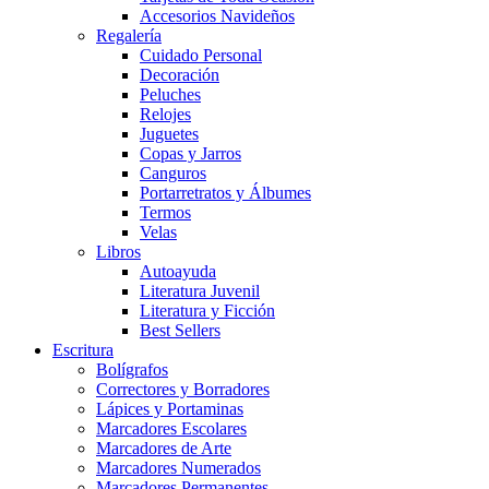
Accesorios Navideños
Regalería
Cuidado Personal
Decoración
Peluches
Relojes
Juguetes
Copas y Jarros
Canguros
Portarretratos y Álbumes
Termos
Velas
Libros
Autoayuda
Literatura Juvenil
Literatura y Ficción
Best Sellers
Escritura
Bolígrafos
Correctores y Borradores
Lápices y Portaminas
Marcadores Escolares
Marcadores de Arte
Marcadores Numerados
Marcadores Permanentes