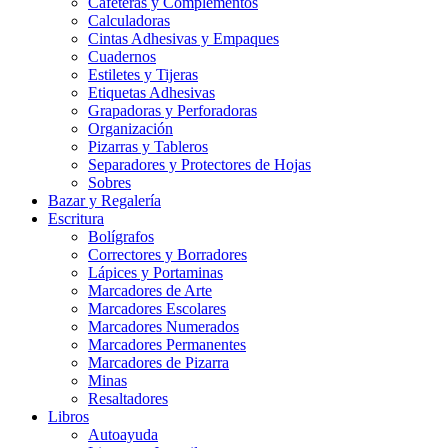
Cafeteras y Complementos
Calculadoras
Cintas Adhesivas y Empaques
Cuadernos
Estiletes y Tijeras
Etiquetas Adhesivas
Grapadoras y Perforadoras
Organización
Pizarras y Tableros
Separadores y Protectores de Hojas
Sobres
Bazar y Regalería
Escritura
Bolígrafos
Correctores y Borradores
Lápices y Portaminas
Marcadores de Arte
Marcadores Escolares
Marcadores Numerados
Marcadores Permanentes
Marcadores de Pizarra
Minas
Resaltadores
Libros
Autoayuda