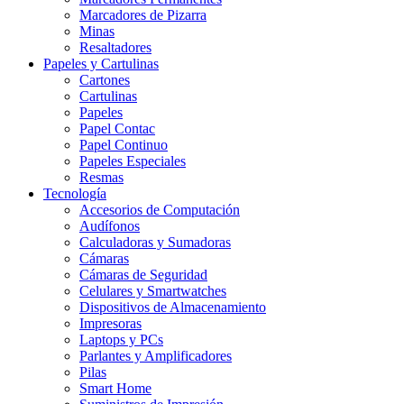
Marcadores de Pizarra
Minas
Resaltadores
Papeles y Cartulinas
Cartones
Cartulinas
Papeles
Papel Contac
Papel Continuo
Papeles Especiales
Resmas
Tecnología
Accesorios de Computación
Audífonos
Calculadoras y Sumadoras
Cámaras
Cámaras de Seguridad
Celulares y Smartwatches
Dispositivos de Almacenamiento
Impresoras
Laptops y PCs
Parlantes y Amplificadores
Pilas
Smart Home