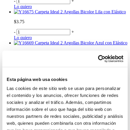
-
+
Lo quiero
Carpeta Ideal 2 Argollas Bicolor Lila con Elástico
$3.75
-
+
Lo quiero
Carpeta Ideal 2 Argollas Bicolor Azul con Elástico
$3.75
-
+
Lo quiero
Carpeta Clip Transparente Con Clips de Colores
Esta página web usa cookies
$1.25
Las cookies de este sitio web se usan para personalizar
-
+
el contenido y los anuncios, ofrecer funciones de redes
Lo quiero
sociales y analizar el tráfico. Además, compartimos
información sobre el uso que haga del sitio web con
Carpeta Clip Colores Surtidos
nuestros partners de redes sociales, publicidad y análisis
$2.50
web, quienes pueden combinarla con otra información
-
+