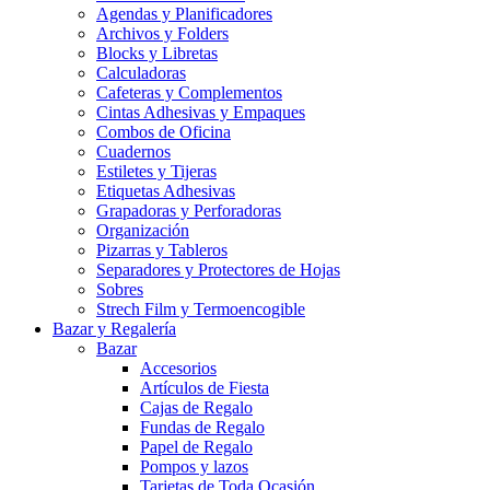
Agendas y Planificadores
Archivos y Folders
Blocks y Libretas
Calculadoras
Cafeteras y Complementos
Cintas Adhesivas y Empaques
Combos de Oficina
Cuadernos
Estiletes y Tijeras
Etiquetas Adhesivas
Grapadoras y Perforadoras
Organización
Pizarras y Tableros
Separadores y Protectores de Hojas
Sobres
Strech Film y Termoencogible
Bazar y Regalería
Bazar
Accesorios
Artículos de Fiesta
Cajas de Regalo
Fundas de Regalo
Papel de Regalo
Pompos y lazos
Tarjetas de Toda Ocasión