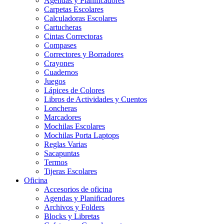
Agendas y Planificadores
Carpetas Escolares
Calculadoras Escolares
Cartucheras
Cintas Correctoras
Compases
Correctores y Borradores
Crayones
Cuadernos
Juegos
Lápices de Colores
Libros de Actividades y Cuentos
Loncheras
Marcadores
Mochilas Escolares
Mochilas Porta Laptops
Reglas Varias
Sacapuntas
Termos
Tijeras Escolares
Oficina
Accesorios de oficina
Agendas y Planificadores
Archivos y Folders
Blocks y Libretas