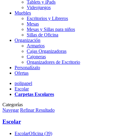
Tablets y iPads
Videojuegos
Muebles
Escritorios y Libreros
Mesas
Mesas y Sillas para niños
Sillas de Oficina
Organización
Armarios
Cajas Organizadoras
Cajoneras
Organizadores de Escritorio
Personalízalo
Ofertas
polipapel
Escolar
Carpetas Escolares
Categorías
Navegar
Refinar Resultado
Escolar
EscolarOficina (39)