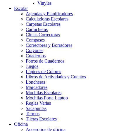
Vinyles
Escolar
Agendas y Planificadores
Calculadoras Escolares
Carpetas Escolares
Cartucheras
Cintas Correctoras
Compases
Correctores y Borradores
Crayones
Cuadernos
Forros de Cuadernos
Juegos
Lápices de Colores
Libros de Actividades y Cuentos
Loncheras
Marcadores
Mochilas Escolares
Mochilas Porta Laptop
Reglas Varias
Sacapuntas
Termos
Tijeras Escolares
Oficina
Accesorios de oficina