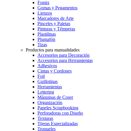
Fomix
Gomas y Pegamentos
Lienzos
Marcadores de Arte
Pinceles y Paletas
Pinturas y Témperas
Plastilinas
Plumafón
Tizas
Productos para manualidades
Accesorios para Decoración
Accesorios para Herramientas
Adhesivos
Cintas y Cordones
Foil
Guillotinas
Herramientas
Lettering
Máquinas de Coser
Organización
Papeles Scrapbooking
Perforadoras con Diseño
Texturas
Tijeras Especializadas
Troqueles