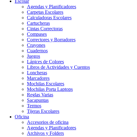
Escolar
Agendas y Planificadores
Carpetas Escolares
Calculadoras Escolares
Cartucheras
Cintas Correctoras
Compases
Correctores y Borradores
Crayones
Cuadernos
Juegos
Lápices de Colores
Libros de Actividades y Cuentos
Loncheras
Marcadores
Mochilas Escolares
Mochilas Porta Laptops
Reglas Varias
Sacapuntas
Termos
Tijeras Escolares
Oficina
Accesorios de oficina
Agendas y Planificadores
Archivos y Folders