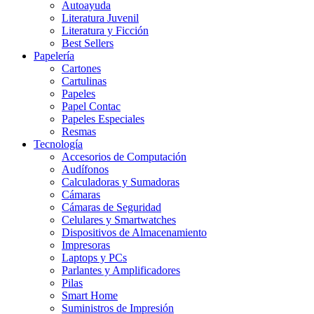
Autoayuda
Literatura Juvenil
Literatura y Ficción
Best Sellers
Papelería
Cartones
Cartulinas
Papeles
Papel Contac
Papeles Especiales
Resmas
Tecnología
Accesorios de Computación
Audífonos
Calculadoras y Sumadoras
Cámaras
Cámaras de Seguridad
Celulares y Smartwatches
Dispositivos de Almacenamiento
Impresoras
Laptops y PCs
Parlantes y Amplificadores
Pilas
Smart Home
Suministros de Impresión