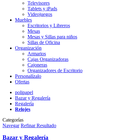
Televisores
Tablets y iPads
Videojuegos
Muebles
Escritorios y Libreros
Mesas
Mesas y Sillas para niños
Sillas de Oficina
Organización
Armarios
Cajas Organizadoras
Cajoneras
Organizadores de Escritorio
Personalízalo
Ofertas
polipapel
Bazar y Regalería
Regalería
Relojes
Categorías
Navegar
Refinar Resultado
Bazar y Regalería