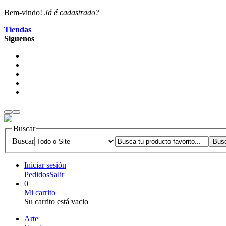
Bem-vindo!
Já é cadastrado?
Tiendas
Síguenos
Buscar
Buscar
Iniciar sesión
Pedidos
Salir
0
Mi carrito
Su carrito está vacio
Arte