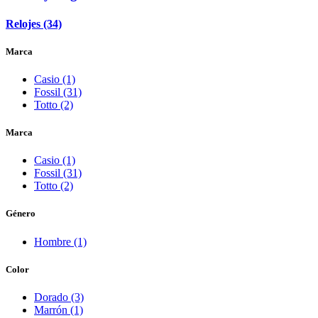
Relojes (34)
Marca
Casio (1)
Fossil (31)
Totto (2)
Marca
Casio (1)
Fossil (31)
Totto (2)
Género
Hombre (1)
Color
Dorado (3)
Marrón (1)