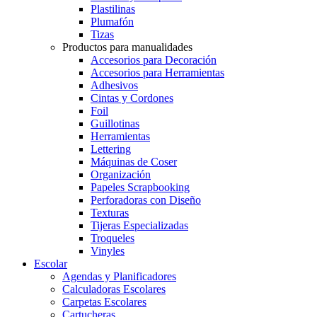
Plastilinas
Plumafón
Tizas
Productos para manualidades
Accesorios para Decoración
Accesorios para Herramientas
Adhesivos
Cintas y Cordones
Foil
Guillotinas
Herramientas
Lettering
Máquinas de Coser
Organización
Papeles Scrapbooking
Perforadoras con Diseño
Texturas
Tijeras Especializadas
Troqueles
Vinyles
Escolar
Agendas y Planificadores
Calculadoras Escolares
Carpetas Escolares
Cartucheras