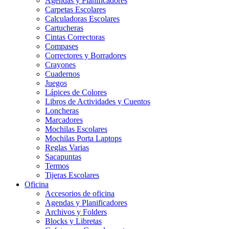
Agendas y Planificadores
Carpetas Escolares
Calculadoras Escolares
Cartucheras
Cintas Correctoras
Compases
Correctores y Borradores
Crayones
Cuadernos
Juegos
Lápices de Colores
Libros de Actividades y Cuentos
Loncheras
Marcadores
Mochilas Escolares
Mochilas Porta Laptops
Reglas Varias
Sacapuntas
Termos
Tijeras Escolares
Oficina
Accesorios de oficina
Agendas y Planificadores
Archivos y Folders
Blocks y Libretas