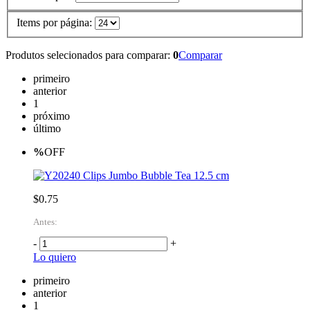
Items por página:
Produtos selecionados para comparar:
0
Comparar
primeiro
anterior
1
próximo
último
%
OFF
Clips Jumbo Bubble Tea 12.5 cm
$0.75
Antes:
-
+
Lo quiero
primeiro
anterior
1