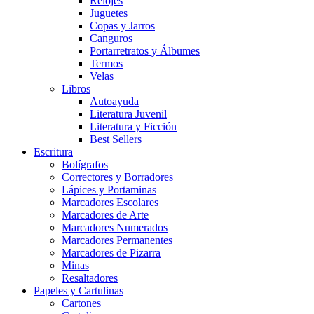
Relojes
Juguetes
Copas y Jarros
Canguros
Portarretratos y Álbumes
Termos
Velas
Libros
Autoayuda
Literatura Juvenil
Literatura y Ficción
Best Sellers
Escritura
Bolígrafos
Correctores y Borradores
Lápices y Portaminas
Marcadores Escolares
Marcadores de Arte
Marcadores Numerados
Marcadores Permanentes
Marcadores de Pizarra
Minas
Resaltadores
Papeles y Cartulinas
Cartones