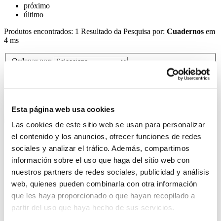
próximo
último
Produtos encontrados:
1
Resultado da Pesquisa por:
Cuadernos
em
4 ms
Ordenar por:
Items por página:
Produtos selecionados para comparar:
0
Comparar
Esta página web usa cookies
Las cookies de este sitio web se usan para personalizar
el contenido y los anuncios, ofrecer funciones de redes
Nuestra empresa
sociales y analizar el tráfico. Además, compartimos
¿Quiénes somos?
información sobre el uso que haga del sitio web con
Nuestras tiendas
nuestros partners de redes sociales, publicidad y análisis
web, quienes pueden combinarla con otra información
Servicio al cliente
que les haya proporcionado o que hayan recopilado a
Contáctanos
partir del uso que haya hecho de sus servicios.
¿Cómo comprar por internet?