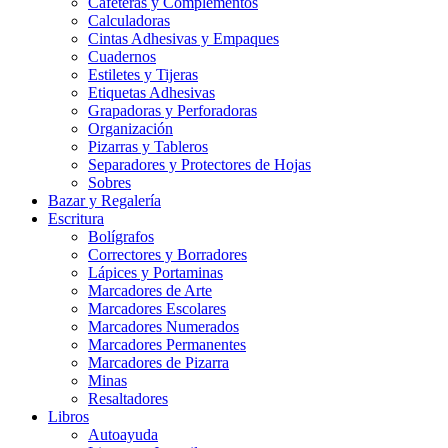
Cafeteras y Complementos
Calculadoras
Cintas Adhesivas y Empaques
Cuadernos
Estiletes y Tijeras
Etiquetas Adhesivas
Grapadoras y Perforadoras
Organización
Pizarras y Tableros
Separadores y Protectores de Hojas
Sobres
Bazar y Regalería
Escritura
Bolígrafos
Correctores y Borradores
Lápices y Portaminas
Marcadores de Arte
Marcadores Escolares
Marcadores Numerados
Marcadores Permanentes
Marcadores de Pizarra
Minas
Resaltadores
Libros
Autoayuda