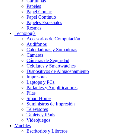
Cartulinas
Papeles
Papel Contac
Papel Continuo
Papeles Especiales
Resmas
Tecnología
Accesorios de Computación
Audífonos
Calculadoras y Sumadoras
Cámaras
Cámaras de Seguridad
Celulares y Smartwatches
Dispositivos de Almacenamiento
Impresoras
Laptops y PCs
Parlantes y Amplificadores
Pilas
Smart Home
Suministros de Impresión
Televisores
Tablets y iPads
Videojuegos
Muebles
Escritorios y Libreros