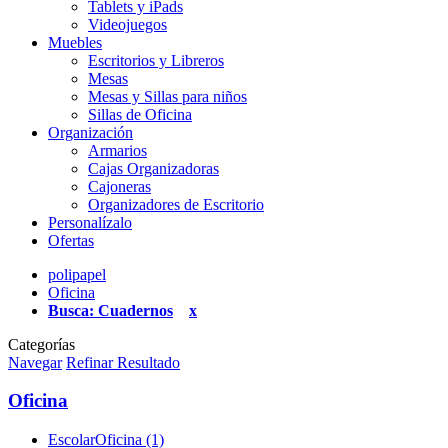
Tablets y iPads
Videojuegos
Muebles
Escritorios y Libreros
Mesas
Mesas y Sillas para niños
Sillas de Oficina
Organización
Armarios
Cajas Organizadoras
Cajoneras
Organizadores de Escritorio
Personalízalo
Ofertas
polipapel
Oficina
Busca: Cuadernos
x
Categorías
Navegar
Refinar Resultado
Oficina
EscolarOficina (1)