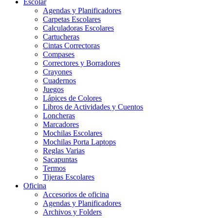
Escolar
Agendas y Planificadores
Carpetas Escolares
Calculadoras Escolares
Cartucheras
Cintas Correctoras
Compases
Correctores y Borradores
Crayones
Cuadernos
Juegos
Lápices de Colores
Libros de Actividades y Cuentos
Loncheras
Marcadores
Mochilas Escolares
Mochilas Porta Laptops
Reglas Varias
Sacapuntas
Termos
Tijeras Escolares
Oficina
Accesorios de oficina
Agendas y Planificadores
Archivos y Folders