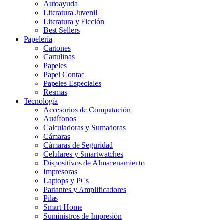
Autoayuda
Literatura Juvenil
Literatura y Ficción
Best Sellers
Papelería
Cartones
Cartulinas
Papeles
Papel Contac
Papeles Especiales
Resmas
Tecnología
Accesorios de Computación
Audífonos
Calculadoras y Sumadoras
Cámaras
Cámaras de Seguridad
Celulares y Smartwatches
Dispositivos de Almacenamiento
Impresoras
Laptops y PCs
Parlantes y Amplificadores
Pilas
Smart Home
Suministros de Impresión