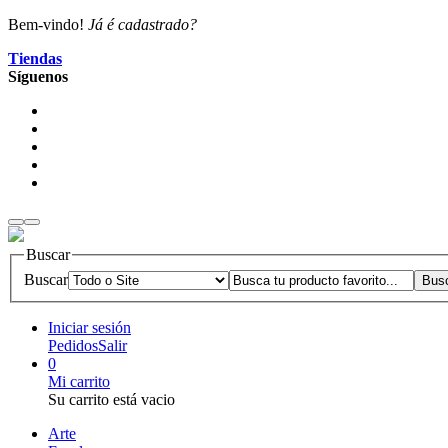
Bem-vindo!
Já é cadastrado?
Tiendas
Síguenos
Buscar
Buscar
Iniciar sesión
Pedidos
Salir
0
Mi carrito
Su carrito está vacio
Arte