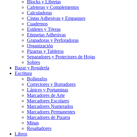
Blocks y Libretas
Cafeteras y Complementos
Calculadoras
Cintas Adhesivas y Empaques
Cuadernos
Estiletes y Tijeras
Etiquetas Adhesivas
Grapadoras y Perforadoras
Organización
Pizarras y Tableros
Separadores y Protectores de Hojas
Sobres
Bazar y Regalería
Escritura
Bolígrafos
Correctores y Borradores
Lápices y Portaminas
Marcadores de Arte
Marcadores Escolares
Marcadores Numerados
Marcadores Permanentes
Marcadores de Pizarra
Minas
Resaltadores
Libros