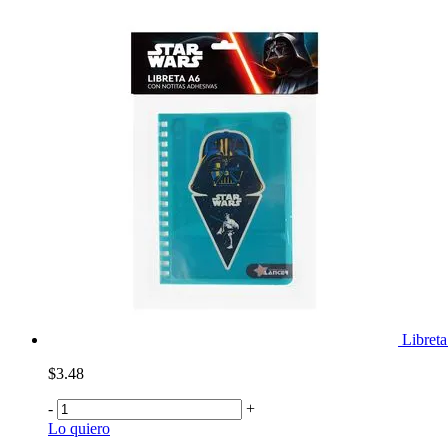
Libret
$3.48
-
+
Lo quiero