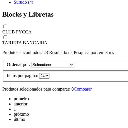
Surtido (4)
Blocks y Libretas
CLUB PYCCA
TARJETA BANCARIA
Produtos encontrados:
23
Resultado da Pesquisa por:
em
3 ms
Ordenar por:
Items por página:
Produtos selecionados para comparar:
0
Comparar
primeiro
anterior
1
próximo
último