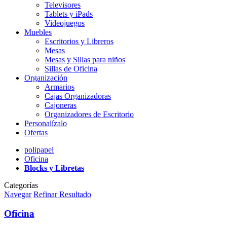
Televisores
Tablets y iPads
Videojuegos
Muebles
Escritorios y Libreros
Mesas
Mesas y Sillas para niños
Sillas de Oficina
Organización
Armarios
Cajas Organizadoras
Cajoneras
Organizadores de Escritorio
Personalízalo
Ofertas
polipapel
Oficina
Blocks y Libretas
Categorías
Navegar
Refinar Resultado
Oficina