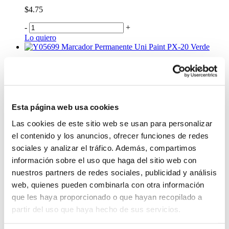
$4.75
-
+
Lo quiero
Marcador Permanente Uni Paint PX-20 Verde
$4.75
-
+
Lo quiero
Esta página web usa cookies
Marcador Permanente Uni Paint PX-20 Rojo
Las cookies de este sitio web se usan para personalizar
$4.75
el contenido y los anuncios, ofrecer funciones de redes
-
+
sociales y analizar el tráfico. Además, compartimos
Lo quiero
información sobre el uso que haga del sitio web con
Marcador Permanente Uni Paint PX-20 Dorado
nuestros partners de redes sociales, publicidad y análisis
$4.75
web, quienes pueden combinarla con otra información
que les haya proporcionado o que hayan recopilado a
-
+
partir del uso que haya hecho de sus servicios.
Lo quiero
Marcador Permanente Uni Paint PX-20 Azul