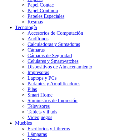
Papel Contac
Papel Continuo
Papeles Especiales
Resmas
Tecnología
Accesorios de Computación
Audífonos
Calculadoras y Sumadoras
Cámaras
Cámaras de Seguridad
Celulares y Smartwatches
Dispositivos de Almacenamiento
Impresoras
Laptops y PCs
Parlantes y Amplificadores
Pilas
Smart Home
Suministros de Impresión
Televisores
Tablets y iPads
Videojuegos
Muebles
Escritorios y Libreros
Lámparas
Mesas