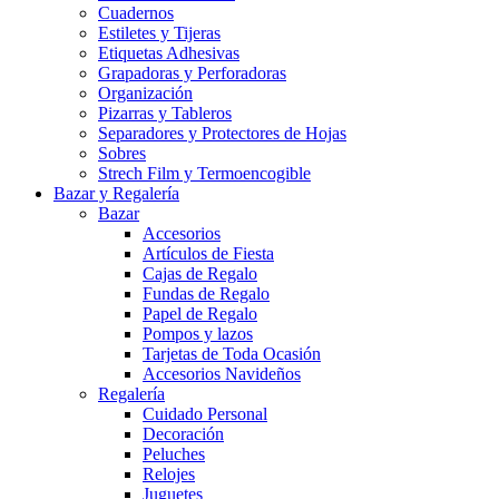
Cuadernos
Estiletes y Tijeras
Etiquetas Adhesivas
Grapadoras y Perforadoras
Organización
Pizarras y Tableros
Separadores y Protectores de Hojas
Sobres
Strech Film y Termoencogible
Bazar y Regalería
Bazar
Accesorios
Artículos de Fiesta
Cajas de Regalo
Fundas de Regalo
Papel de Regalo
Pompos y lazos
Tarjetas de Toda Ocasión
Accesorios Navideños
Regalería
Cuidado Personal
Decoración
Peluches
Relojes
Juguetes