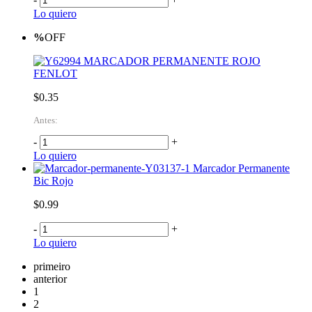
Lo quiero
%
OFF
MARCADOR PERMANENTE ROJO
FENLOT
$0.35
Antes:
-
+
Lo quiero
Marcador Permanente
Bic Rojo
$0.99
-
+
Lo quiero
primeiro
anterior
1
2