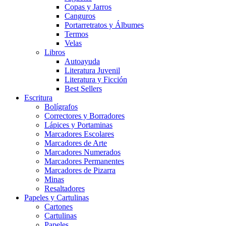
Copas y Jarros
Canguros
Portarretratos y Álbumes
Termos
Velas
Libros
Autoayuda
Literatura Juvenil
Literatura y Ficción
Best Sellers
Escritura
Bolígrafos
Correctores y Borradores
Lápices y Portaminas
Marcadores Escolares
Marcadores de Arte
Marcadores Numerados
Marcadores Permanentes
Marcadores de Pizarra
Minas
Resaltadores
Papeles y Cartulinas
Cartones
Cartulinas
Papeles