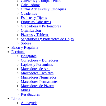
Cafeteras y Complementos
Calculadoras
Cintas Adhesivas y Empaques
Cuadernos
Estiletes y Tijeras
Etiquetas Adhesivas
Grapadoras y Perforadoras
Organización
Pizarras y Tableros
Separadores y Protectores de Hojas
Sobres
Bazar y Regalería
Escritura
Bolígrafos
Correctores y Borradores
Lápices y Portaminas
Marcadores de Arte
Marcadores Escolares
Marcadores Numerados
Marcadores Permanentes
Marcadores de Pizarra
Minas
Resaltadores
Libros
Autoayuda