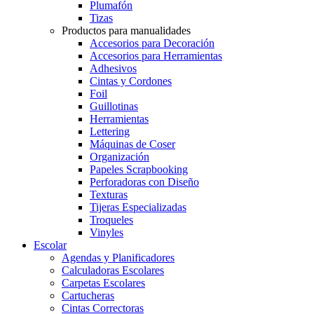
Plumafón
Tizas
Productos para manualidades
Accesorios para Decoración
Accesorios para Herramientas
Adhesivos
Cintas y Cordones
Foil
Guillotinas
Herramientas
Lettering
Máquinas de Coser
Organización
Papeles Scrapbooking
Perforadoras con Diseño
Texturas
Tijeras Especializadas
Troqueles
Vinyles
Escolar
Agendas y Planificadores
Calculadoras Escolares
Carpetas Escolares
Cartucheras
Cintas Correctoras