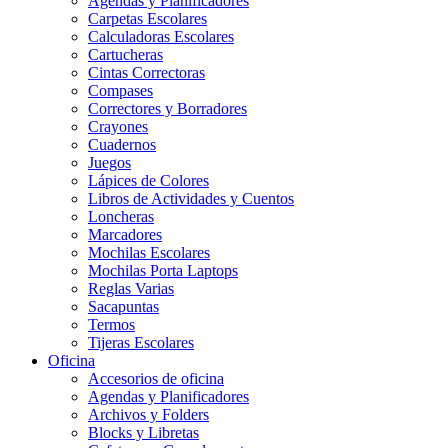
Agendas y Planificadores
Carpetas Escolares
Calculadoras Escolares
Cartucheras
Cintas Correctoras
Compases
Correctores y Borradores
Crayones
Cuadernos
Juegos
Lápices de Colores
Libros de Actividades y Cuentos
Loncheras
Marcadores
Mochilas Escolares
Mochilas Porta Laptops
Reglas Varias
Sacapuntas
Termos
Tijeras Escolares
Oficina
Accesorios de oficina
Agendas y Planificadores
Archivos y Folders
Blocks y Libretas