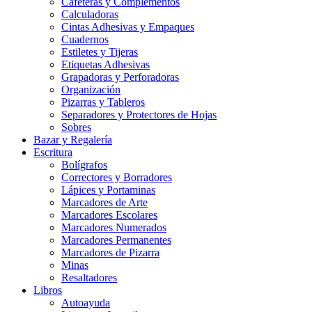
Cafeteras y Complementos
Calculadoras
Cintas Adhesivas y Empaques
Cuadernos
Estiletes y Tijeras
Etiquetas Adhesivas
Grapadoras y Perforadoras
Organización
Pizarras y Tableros
Separadores y Protectores de Hojas
Sobres
Bazar y Regalería
Escritura
Bolígrafos
Correctores y Borradores
Lápices y Portaminas
Marcadores de Arte
Marcadores Escolares
Marcadores Numerados
Marcadores Permanentes
Marcadores de Pizarra
Minas
Resaltadores
Libros
Autoayuda