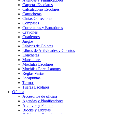
Agendas y Planificadores
Carpetas Escolares
Calculadoras Escolares
Cartucheras
Cintas Correctoras
Compases
Correctores y Borradores
Crayones
Cuadernos
Juegos
Lápices de Colores
Libros de Actividades y Cuentos
Loncheras
Marcadores
Mochilas Escolares
Mochilas Porta Laptops
Reglas Varias
Sacapuntas
Termos
Tijeras Escolares
Oficina
Accesorios de oficina
Agendas y Planificadores
Archivos y Folders
Blocks y Libretas