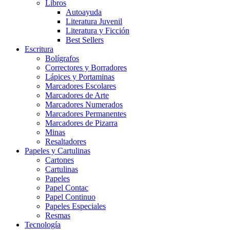
Libros
Autoayuda
Literatura Juvenil
Literatura y Ficción
Best Sellers
Escritura
Bolígrafos
Correctores y Borradores
Lápices y Portaminas
Marcadores Escolares
Marcadores de Arte
Marcadores Numerados
Marcadores Permanentes
Marcadores de Pizarra
Minas
Resaltadores
Papeles y Cartulinas
Cartones
Cartulinas
Papeles
Papel Contac
Papel Continuo
Papeles Especiales
Resmas
Tecnología