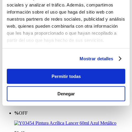
-
+
sociales y analizar el tráfico. Además, compartimos
Lo quiero
información sobre el uso que haga del sitio web con
Tempera 6C Bester 22 ml Pincel
nuestros partners de redes sociales, publicidad y análisis
$2.25
web, quienes pueden combinarla con otra información
que les haya proporcionado o que hayan recopilado a
-
+
partir del uso que haya hecho de sus servicios.
Lo quiero
Acuarela Bester 12 Colores
$1.79
Mostrar detalles
-
+
Lo quiero
Permitir todas
Set de 12 Pinturas Acrilicas Lancer 120ml
$4.50
Denegar
-
+
Lo quiero
%
OFF
Pintura Acrílica Lancer 60ml Azul Metálico