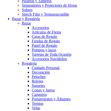
Pizarras y Tableros
Separadores y Protectores de Hojas
Sobres
Strech Film y Termoencogible
Bazar y Regalería
Bazar
Accesorios
Artículos de Fiesta
Cajas de Regalo
Fundas de Regalo
Papel de Regalo
Pompos y lazos
Tarjetas de Toda Ocasión
Accesorios Navideños
Regalería
Cuidado Personal
Decoración
Peluches
Relojes
Juguetes
Copas y Jarros
Canguros
Portarretratos y Álbumes
Termos
Velas