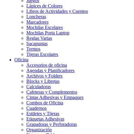
Juegos
Lápices de Colores
Libros de Actividades y Cuentos
Loncheras
Marcadores
Mochilas Escolares
Mochilas Porta Laptop
Reglas Varias
Sacapuntas
Termos
Tijeras Escolares
Oficina
Accesorios de oficina
Agendas y Planificadores
Archivos y Folders
Blocks y Libretas
Calculadoras
Cafeteras y Complementos
Cintas Adhesivas y Empaques
Combos de Oficina
Cuadernos
Estiletes y Tijeras
Etiquetas Adhesivas
Grapadoras y Perforadoras
Organización