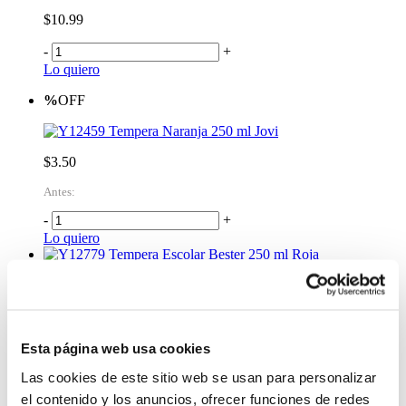
$10.99
-
+
Lo quiero
%
OFF
Tempera Naranja 250 ml Jovi
$3.50
Antes:
-
+
Lo quiero
Tempera Escolar Bester 250 ml Roja
$2.50
-
+
Lo quiero
Esta página web usa cookies
Tempera Escolar Bester 250 ml Amarilla
Las cookies de este sitio web se usan para personalizar
$2.50
el contenido y los anuncios, ofrecer funciones de redes