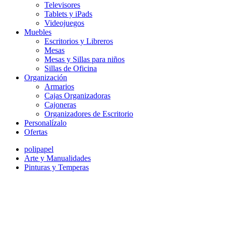
Televisores
Tablets y iPads
Videojuegos
Muebles
Escritorios y Libreros
Mesas
Mesas y Sillas para niños
Sillas de Oficina
Organización
Armarios
Cajas Organizadoras
Cajoneras
Organizadores de Escritorio
Personalízalo
Ofertas
polipapel
Arte y Manualidades
Pinturas y Temperas