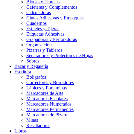
Blocks y Libretas
Cafeteras y Complementos
Calculadoras
Cintas Adhesivas y Empaques
Cuadernos
Estiletes y Tijeras
Etiquetas Adhesivas
Grapadoras y Perforadoras
Organización
Pizarras y Tableros
Separadores y Protectores de Hojas
Sobres
Bazar y Regalería
Escritura
Bolígrafos
Correctores y Borradores
Lápices y Portaminas
Marcadores de Arte
Marcadores Escolares
Marcadores Numerados
Marcadores Permanentes
Marcadores de Pizarra
Minas
Resaltadores
Libros