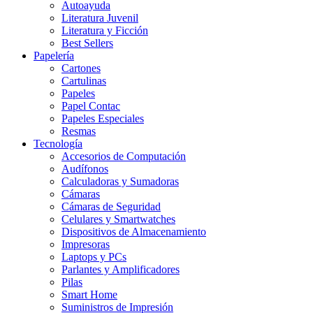
Autoayuda
Literatura Juvenil
Literatura y Ficción
Best Sellers
Papelería
Cartones
Cartulinas
Papeles
Papel Contac
Papeles Especiales
Resmas
Tecnología
Accesorios de Computación
Audífonos
Calculadoras y Sumadoras
Cámaras
Cámaras de Seguridad
Celulares y Smartwatches
Dispositivos de Almacenamiento
Impresoras
Laptops y PCs
Parlantes y Amplificadores
Pilas
Smart Home
Suministros de Impresión