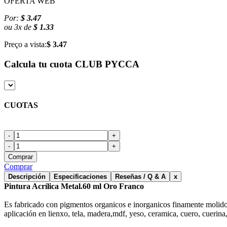
OFERTA WEB
Por:
$ 3.47
ou
3
x
de
$ 1.33
Preço a vista:
$ 3.47
Calcula tu cuota
CLUB PYCCA
CUOTAS
-
+
-
+
Comprar
Comprar
Descripción
Especificaciones
Reseñas / Q & A
x
Pintura Acrílica Metal.60 ml Oro Franco
Es fabricado con pigmentos organicos e inorganicos finamente molidos 
aplicación en lienxo, tela, madera,mdf, yeso, ceramica, cuero, cuerina