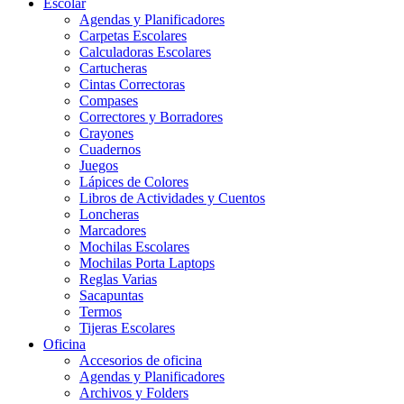
Escolar
Agendas y Planificadores
Carpetas Escolares
Calculadoras Escolares
Cartucheras
Cintas Correctoras
Compases
Correctores y Borradores
Crayones
Cuadernos
Juegos
Lápices de Colores
Libros de Actividades y Cuentos
Loncheras
Marcadores
Mochilas Escolares
Mochilas Porta Laptops
Reglas Varias
Sacapuntas
Termos
Tijeras Escolares
Oficina
Accesorios de oficina
Agendas y Planificadores
Archivos y Folders