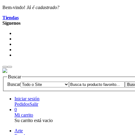
Bem-vindo!
Já é cadastrado?
Tiendas
Síguenos
Buscar
Buscar
Iniciar sesión
Pedidos
Salir
0
Mi carrito
Su carrito está vacio
Arte