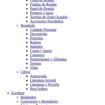
Cajas de Regalo
Fundas de Regalo
Papel de Regalo
Pompos y lazos
Tarjetas de Toda Ocasión
Accesorios Navideños
Regalería
Cuidado Personal
Decoración
Peluches
Relojes
Juguetes
Copas y Jarros
Canguros
Portarretratos y Álbumes
Termos
Velas
Libros
Autoayuda
Literatura Juvenil
Literatura y Ficción
Best Sellers
Escritura
Bolígrafos
Correctores y Borradores