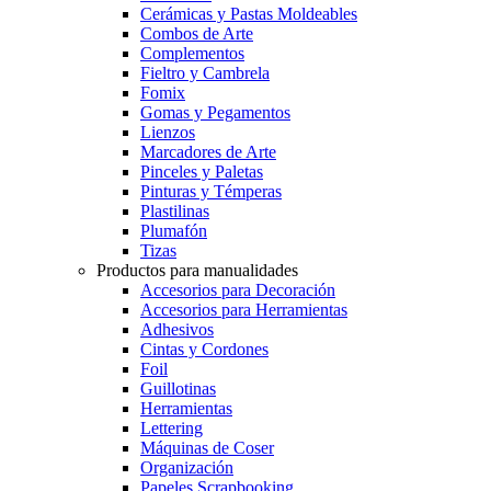
Cerámicas y Pastas Moldeables
Combos de Arte
Complementos
Fieltro y Cambrela
Fomix
Gomas y Pegamentos
Lienzos
Marcadores de Arte
Pinceles y Paletas
Pinturas y Témperas
Plastilinas
Plumafón
Tizas
Productos para manualidades
Accesorios para Decoración
Accesorios para Herramientas
Adhesivos
Cintas y Cordones
Foil
Guillotinas
Herramientas
Lettering
Máquinas de Coser
Organización
Papeles Scrapbooking