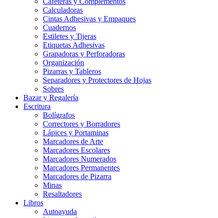
Cafeteras y Complementos
Calculadoras
Cintas Adhesivas y Empaques
Cuadernos
Estiletes y Tijeras
Etiquetas Adhesivas
Grapadoras y Perforadoras
Organización
Pizarras y Tableros
Separadores y Protectores de Hojas
Sobres
Bazar y Regalería
Escritura
Bolígrafos
Correctores y Borradores
Lápices y Portaminas
Marcadores de Arte
Marcadores Escolares
Marcadores Numerados
Marcadores Permanentes
Marcadores de Pizarra
Minas
Resaltadores
Libros
Autoayuda