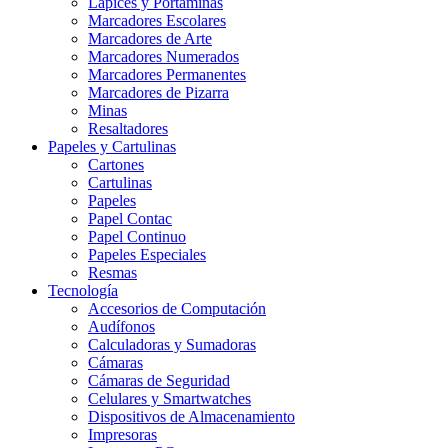
Lápices y Portaminas
Marcadores Escolares
Marcadores de Arte
Marcadores Numerados
Marcadores Permanentes
Marcadores de Pizarra
Minas
Resaltadores
Papeles y Cartulinas
Cartones
Cartulinas
Papeles
Papel Contac
Papel Continuo
Papeles Especiales
Resmas
Tecnología
Accesorios de Computación
Audífonos
Calculadoras y Sumadoras
Cámaras
Cámaras de Seguridad
Celulares y Smartwatches
Dispositivos de Almacenamiento
Impresoras