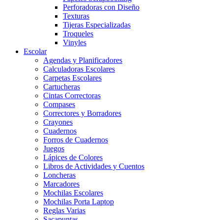
Perforadoras con Diseño
Texturas
Tijeras Especializadas
Troqueles
Vinyles
Escolar
Agendas y Planificadores
Calculadoras Escolares
Carpetas Escolares
Cartucheras
Cintas Correctoras
Compases
Correctores y Borradores
Crayones
Cuadernos
Forros de Cuadernos
Juegos
Lápices de Colores
Libros de Actividades y Cuentos
Loncheras
Marcadores
Mochilas Escolares
Mochilas Porta Laptop
Reglas Varias
Sacapuntas