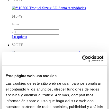
Troquel Sizzix 3D Santa Actividades
$13.49
Antes:
-
+
Lo quiero
%
OFF
Troquel Sizzix 3D Adornos del Árbol
$13.49
Antes:
Esta página web usa cookies
-
+
Lo quiero
Las cookies de este sitio web se usan para personalizar
el contenido y los anuncios, ofrecer funciones de redes
%
OFF
sociales y analizar el tráfico. Además, compartimos
Set de Troquel Sizzix Dulces 5 Piezas
información sobre el uso que haga del sitio web con
nuestros partners de redes sociales, publicidad y análisis
$8.50