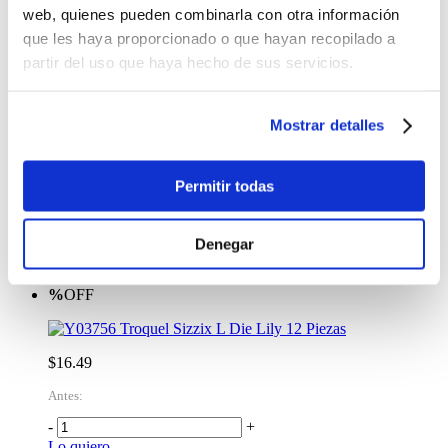
web, quienes pueden combinarla con otra información
Antes:
que les haya proporcionado o que hayan recopilado a
-
+
partir del uso que haya hecho de sus servicios.
Lo quiero
%
OFF
Mostrar detalles
Troquel Sizzix Botanical Envelope Liners 6 Piezas
$17.00
Permitir todas
Antes:
-
+
Denegar
Lo quiero
%
OFF
Troquel Sizzix L Die Lily 12 Piezas
$16.49
Antes:
-
+
Lo quiero