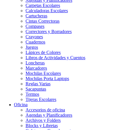
Agendas y Planificadores
Carpetas Escolares
Calculadoras Escolares
Cartucheras
Cintas Correctoras
Compases
Correctores y Borradores
Crayones
Cuadernos
Juegos
Lápices de Colores
Libros de Actividades y Cuentos
Loncheras
Marcadores
Mochilas Escolares
Mochilas Porta Laptops
Reglas Varias
Sacapuntas
Termos
Tijeras Escolares
Oficina
Accesorios de oficina
Agendas y Planificadores
Archivos y Folders
Blocks y Libretas