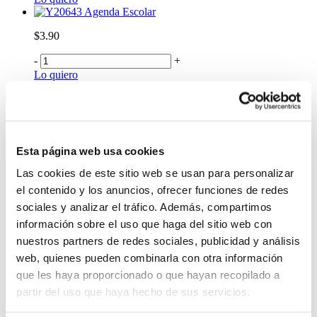
Agenda Escolar
$3.90
-
+
Lo quiero
Cuaderno Touch A5 Hojas Bond Surtido
$5.99
-
+
Esta página web usa cookies
Lo quiero
Cuaderno Touch A4 de Cuadros Surtido
Las cookies de este sitio web se usan para personalizar
$9.75
el contenido y los anuncios, ofrecer funciones de redes
sociales y analizar el tráfico. Además, compartimos
-
+
información sobre el uso que haga del sitio web con
Lo quiero
Agenda 2026 Estilo Chic Surtido
nuestros partners de redes sociales, publicidad y análisis
web, quienes pueden combinarla con otra información
$13.00
que les haya proporcionado o que hayan recopilado a
-
+
partir del uso que haya hecho de sus servicios.
Lo quiero
Agenda 2026 Estilo Love Surtido