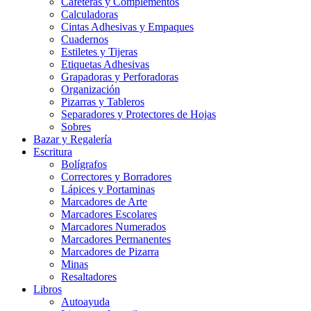
Cafeteras y Complementos
Calculadoras
Cintas Adhesivas y Empaques
Cuadernos
Estiletes y Tijeras
Etiquetas Adhesivas
Grapadoras y Perforadoras
Organización
Pizarras y Tableros
Separadores y Protectores de Hojas
Sobres
Bazar y Regalería
Escritura
Bolígrafos
Correctores y Borradores
Lápices y Portaminas
Marcadores de Arte
Marcadores Escolares
Marcadores Numerados
Marcadores Permanentes
Marcadores de Pizarra
Minas
Resaltadores
Libros
Autoayuda