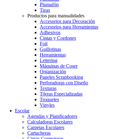
Plumafón
Tizas
Productos para manualidades
Accesorios para Decoración
Accesorios para Herramientas
Adhesivos
Cintas y Cordones
Foil
Guillotinas
Herramientas
Lettering
Máquinas de Coser
Organización
Papeles Scrapbooking
Perforadoras con Diseño
Texturas
Tijeras Especializadas
Troqueles
Vinyles
Escolar
Agendas y Planificadores
Calculadoras Escolares
Carpetas Escolares
Cartucheras
Cintas Correctoras