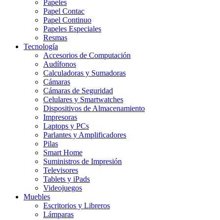
Papeles
Papel Contac
Papel Continuo
Papeles Especiales
Resmas
Tecnología
Accesorios de Computación
Audífonos
Calculadoras y Sumadoras
Cámaras
Cámaras de Seguridad
Celulares y Smartwatches
Dispositivos de Almacenamiento
Impresoras
Laptops y PCs
Parlantes y Amplificadores
Pilas
Smart Home
Suministros de Impresión
Televisores
Tablets y iPads
Videojuegos
Muebles
Escritorios y Libreros
Lámparas