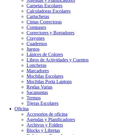
Agendas y Planificadores
Carpetas Escolares
Calculadoras Escolares
Cartucheras
Cintas Correctoras
Compases
Correctores y Borradores
Crayones
Cuadernos
Juegos
Lápices de Colores
Libros de Actividades y Cuentos
Loncheras
Marcadores
Mochilas Escolares
Mochilas Porta Laptops
Reglas Varias
Sacapuntas
Termos
Tijeras Escolares
Oficina
Accesorios de oficina
Agendas y Planificadores
Archivos y Folders
Blocks y Libretas