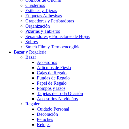
Combos de Oficina
Cuadernos
Estiletes y Tijeras
Etiquetas Adhesivas
Grapadoras y Perforadoras
Organización
Pizarras y Tableros
Separadores y Protectores de Hojas
Sobres
Strech Film y Termoencogible
Bazar y Regalería
Bazar
Accesorios
Artículos de Fiesta
Cajas de Regalo
Fundas de Regalo
Papel de Regalo
Pompos y lazos
Tarjetas de Toda Ocasión
Accesorios Navideños
Regalería
Cuidado Personal
Decoración
Peluches
Relojes