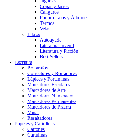
Juguetes
Copas y Jarros
Canguros
Portarretratos y Álbumes
Termos
Velas
Libros
Autoayuda
Literatura Juvenil
Literatura y Ficción
Best Sellers
Escritura
Bolígrafos
Correctores y Borradores
Lápices y Portaminas
Marcadores Escolares
Marcadores de Arte
Marcadores Numerados
Marcadores Permanentes
Marcadores de Pizarra
Minas
Resaltadores
Papeles y Cartulinas
Cartones
Cartulinas