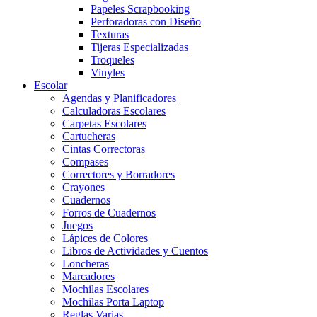
Papeles Scrapbooking
Perforadoras con Diseño
Texturas
Tijeras Especializadas
Troqueles
Vinyles
Escolar
Agendas y Planificadores
Calculadoras Escolares
Carpetas Escolares
Cartucheras
Cintas Correctoras
Compases
Correctores y Borradores
Crayones
Cuadernos
Forros de Cuadernos
Juegos
Lápices de Colores
Libros de Actividades y Cuentos
Loncheras
Marcadores
Mochilas Escolares
Mochilas Porta Laptop
Reglas Varias