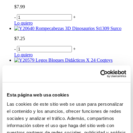
$7.99
-
+
Lo quiero
Rompecabezas 3D Dinosaurios St1309 Surco
$7.25
-
+
Lo quiero
Legos Bloques Didácticos X 24 Coqtoys
$3.75
-
+
Lo quiero
Juego Didáctico Maleta Didactica 229Pcs 6809 3
Esta página web usa cookies
Surco
Las cookies de este sitio web se usan para personalizar
$26.99
el contenido y los anuncios, ofrecer funciones de redes
-
+
sociales y analizar el tráfico. Además, compartimos
Lo quiero
información sobre el uso que haga del sitio web con
Juego Didáctico Kit Enhebrado Ropa y Zapato
nuestros partners de redes sociales, publicidad y análisis