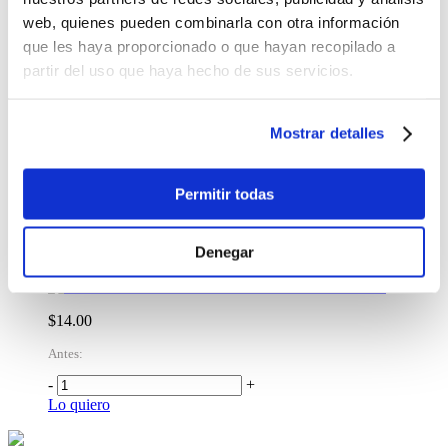
Niña St650 Surco
web, quienes pueden combinarla con otra información
$6.99
que les haya proporcionado o que hayan recopilado a
partir del uso que haya hecho de sus servicios.
-
+
Lo quiero
Juego Didáctico Juego Forma Palabras 52
Letras/26 Trj Tt 169 Surco
Mostrar detalles
$10.99
Permitir todas
-
+
Lo quiero
Denegar
%
OFF
Teléfono Parlanchín Fisher-Price Acordeón
$14.00
Antes:
-
+
Lo quiero