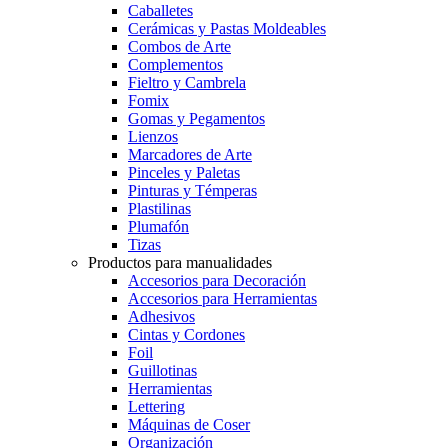
Caballetes
Cerámicas y Pastas Moldeables
Combos de Arte
Complementos
Fieltro y Cambrela
Fomix
Gomas y Pegamentos
Lienzos
Marcadores de Arte
Pinceles y Paletas
Pinturas y Témperas
Plastilinas
Plumafón
Tizas
Productos para manualidades
Accesorios para Decoración
Accesorios para Herramientas
Adhesivos
Cintas y Cordones
Foil
Guillotinas
Herramientas
Lettering
Máquinas de Coser
Organización