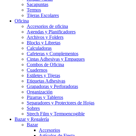
Sacapuntas
Termos
Tijeras Escolares
Oficina
Accesorios de oficina
Agendas y Planificadores
Archivos y Folders
Blocks y Libretas
Calculadoras
Cafeteras y Complementos
Cintas Adhesivas y Empaques
Combos de Oficina
Cuadernos
Estiletes y Tijeras
Etiquetas Adhesivas
Grapadoras y Perforadoras
Organización
Pizarras y Tableros
Separadores y Protectores de Hojas
Sobres
Strech Film y Termoencogible
Bazar y Regalería
Bazar
Accesorios
Artículos de Fiesta