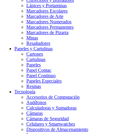
Correctores y Borradores
Lápices y Portaminas
Marcadores Escolares
Marcadores de Arte
Marcadores Numerados
Marcadores Permanentes
Marcadores de Pizarra
Minas
Resaltadores
Papeles y Cartulinas
Cartones
Cartulinas
Papeles
Papel Contac
Papel Continuo
Papeles Especiales
Resmas
Tecnología
Accesorios de Computación
Audífonos
Calculadoras y Sumadoras
Cámaras
Cámaras de Seguridad
Celulares y Smartwatches
Dispositivos de Almacenamiento