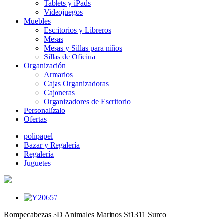
Tablets y iPads
Videojuegos
Muebles
Escritorios y Libreros
Mesas
Mesas y Sillas para niños
Sillas de Oficina
Organización
Armarios
Cajas Organizadoras
Cajoneras
Organizadores de Escritorio
Personalízalo
Ofertas
polipapel
Bazar y Regalería
Regalería
Juguetes
Rompecabezas 3D Animales Marinos St1311 Surco