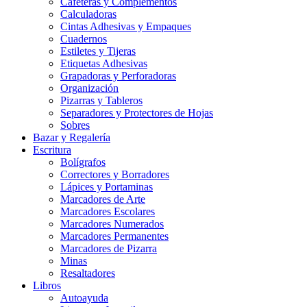
Cafeteras y Complementos
Calculadoras
Cintas Adhesivas y Empaques
Cuadernos
Estiletes y Tijeras
Etiquetas Adhesivas
Grapadoras y Perforadoras
Organización
Pizarras y Tableros
Separadores y Protectores de Hojas
Sobres
Bazar y Regalería
Escritura
Bolígrafos
Correctores y Borradores
Lápices y Portaminas
Marcadores de Arte
Marcadores Escolares
Marcadores Numerados
Marcadores Permanentes
Marcadores de Pizarra
Minas
Resaltadores
Libros
Autoayuda