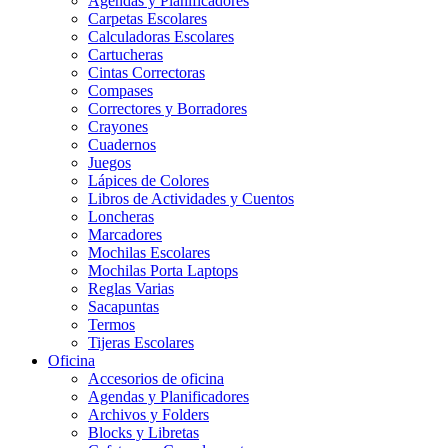
Agendas y Planificadores
Carpetas Escolares
Calculadoras Escolares
Cartucheras
Cintas Correctoras
Compases
Correctores y Borradores
Crayones
Cuadernos
Juegos
Lápices de Colores
Libros de Actividades y Cuentos
Loncheras
Marcadores
Mochilas Escolares
Mochilas Porta Laptops
Reglas Varias
Sacapuntas
Termos
Tijeras Escolares
Oficina
Accesorios de oficina
Agendas y Planificadores
Archivos y Folders
Blocks y Libretas