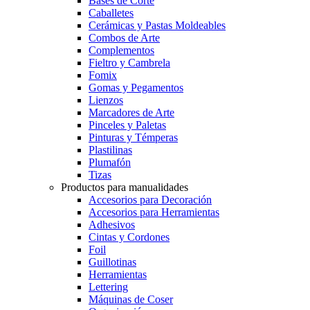
Bases de Corte
Caballetes
Cerámicas y Pastas Moldeables
Combos de Arte
Complementos
Fieltro y Cambrela
Fomix
Gomas y Pegamentos
Lienzos
Marcadores de Arte
Pinceles y Paletas
Pinturas y Témperas
Plastilinas
Plumafón
Tizas
Productos para manualidades
Accesorios para Decoración
Accesorios para Herramientas
Adhesivos
Cintas y Cordones
Foil
Guillotinas
Herramientas
Lettering
Máquinas de Coser