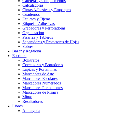
Cafeteras y Complementos
Calculadoras
Cintas Adhesivas y Empaques
Cuadernos
Estiletes y Tijeras
Etiquetas Adhesivas
Grapadoras y Perforadoras
Organización
Pizarras y Tableros
Separadores y Protectores de Hojas
Sobres
Bazar y Regalería
Escritura
Bolígrafos
Correctores y Borradores
Lápices y Portaminas
Marcadores de Arte
Marcadores Escolares
Marcadores Numerados
Marcadores Permanentes
Marcadores de Pizarra
Minas
Resaltadores
Libros
Autoayuda