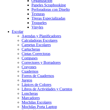
Organización
Papeles Scrapbooking
Perforadoras con Diseño
Texturas
Tijeras Especializadas
Troqueles
Vinyles
Escolar
Agendas y Planificadores
Calculadoras Escolares
Carpetas Escolares
Cartucheras
Cintas Correctoras
Compases
Correctores y Borradores
Crayones
Cuadernos
Forros de Cuadernos
Juegos
Lápices de Colores
Libros de Actividades y Cuentos
Loncheras
Marcadores
Mochilas Escolares
Mochilas Porta Laptop