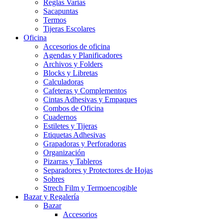
Reglas Varias
Sacapuntas
Termos
Tijeras Escolares
Oficina
Accesorios de oficina
Agendas y Planificadores
Archivos y Folders
Blocks y Libretas
Calculadoras
Cafeteras y Complementos
Cintas Adhesivas y Empaques
Combos de Oficina
Cuadernos
Estiletes y Tijeras
Etiquetas Adhesivas
Grapadoras y Perforadoras
Organización
Pizarras y Tableros
Separadores y Protectores de Hojas
Sobres
Strech Film y Termoencogible
Bazar y Regalería
Bazar
Accesorios