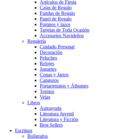
Artículos de Fiesta
Cajas de Regalo
Fundas de Regalo
Papel de Regalo
Pompos y lazos
Tarjetas de Toda Ocasión
Accesorios Navideños
Regalería
Cuidado Personal
Decoración
Peluches
Relojes
Juguetes
Copas y Jarros
Canguros
Portarretratos y Álbumes
Termos
Velas
Libros
Autoayuda
Literatura Juvenil
Literatura y Ficción
Best Sellers
Escritura
Bolígrafos