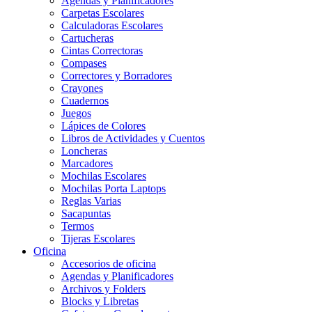
Agendas y Planificadores
Carpetas Escolares
Calculadoras Escolares
Cartucheras
Cintas Correctoras
Compases
Correctores y Borradores
Crayones
Cuadernos
Juegos
Lápices de Colores
Libros de Actividades y Cuentos
Loncheras
Marcadores
Mochilas Escolares
Mochilas Porta Laptops
Reglas Varias
Sacapuntas
Termos
Tijeras Escolares
Oficina
Accesorios de oficina
Agendas y Planificadores
Archivos y Folders
Blocks y Libretas