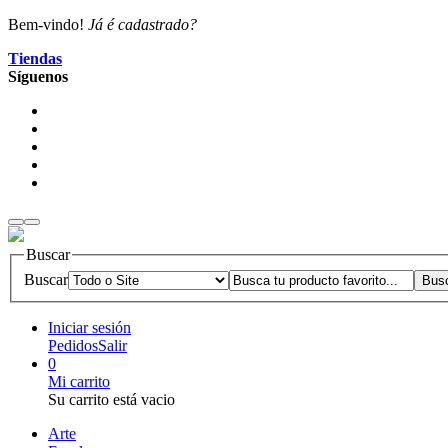
Bem-vindo!
Já é cadastrado?
Tiendas
Síguenos
Buscar
Buscar
Iniciar sesión
Pedidos
Salir
0
Mi carrito
Su carrito está vacio
Arte