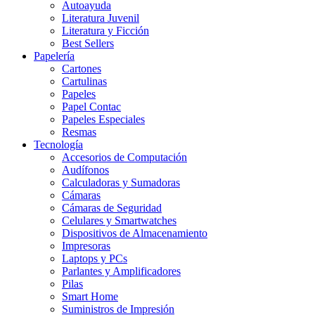
Autoayuda
Literatura Juvenil
Literatura y Ficción
Best Sellers
Papelería
Cartones
Cartulinas
Papeles
Papel Contac
Papeles Especiales
Resmas
Tecnología
Accesorios de Computación
Audífonos
Calculadoras y Sumadoras
Cámaras
Cámaras de Seguridad
Celulares y Smartwatches
Dispositivos de Almacenamiento
Impresoras
Laptops y PCs
Parlantes y Amplificadores
Pilas
Smart Home
Suministros de Impresión