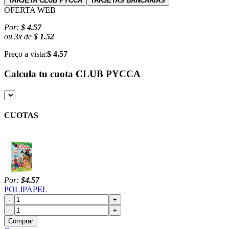
TARJETA CLUB PYCCA
TARJETAS BANCARIAS
OFERTA WEB
Por:
$ 4.57
ou
3
x
de
$ 1.52
Preço a vista:
$ 4.57
Calcula tu cuota
CLUB PYCCA
CUOTAS
Por:
$4.57
POLIPAPEL
-
+
-
+
Comprar