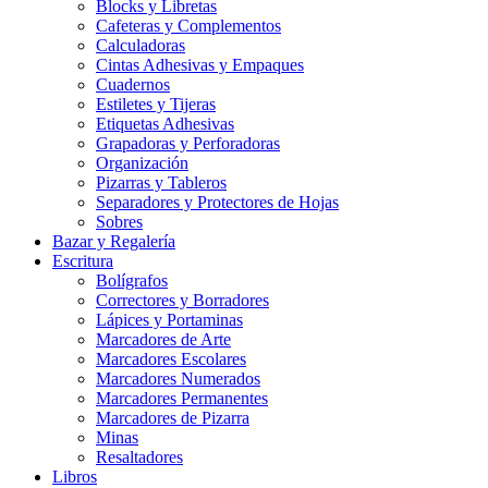
Blocks y Libretas
Cafeteras y Complementos
Calculadoras
Cintas Adhesivas y Empaques
Cuadernos
Estiletes y Tijeras
Etiquetas Adhesivas
Grapadoras y Perforadoras
Organización
Pizarras y Tableros
Separadores y Protectores de Hojas
Sobres
Bazar y Regalería
Escritura
Bolígrafos
Correctores y Borradores
Lápices y Portaminas
Marcadores de Arte
Marcadores Escolares
Marcadores Numerados
Marcadores Permanentes
Marcadores de Pizarra
Minas
Resaltadores
Libros