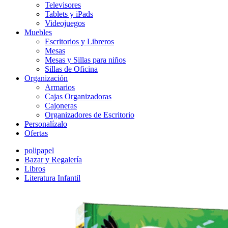
Televisores
Tablets y iPads
Videojuegos
Muebles
Escritorios y Libreros
Mesas
Mesas y Sillas para niños
Sillas de Oficina
Organización
Armarios
Cajas Organizadoras
Cajoneras
Organizadores de Escritorio
Personalízalo
Ofertas
polipapel
Bazar y Regalería
Libros
Literatura Infantil