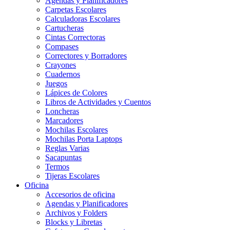
Agendas y Planificadores
Carpetas Escolares
Calculadoras Escolares
Cartucheras
Cintas Correctoras
Compases
Correctores y Borradores
Crayones
Cuadernos
Juegos
Lápices de Colores
Libros de Actividades y Cuentos
Loncheras
Marcadores
Mochilas Escolares
Mochilas Porta Laptops
Reglas Varias
Sacapuntas
Termos
Tijeras Escolares
Oficina
Accesorios de oficina
Agendas y Planificadores
Archivos y Folders
Blocks y Libretas