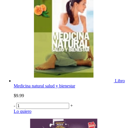
Libro
Medicina natural salud y bienestar
$9.99
-
+
Lo quiero