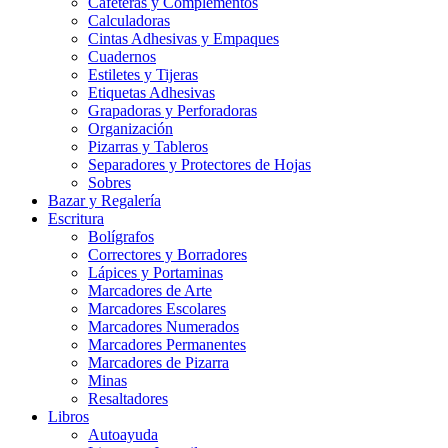
Cafeteras y Complementos
Calculadoras
Cintas Adhesivas y Empaques
Cuadernos
Estiletes y Tijeras
Etiquetas Adhesivas
Grapadoras y Perforadoras
Organización
Pizarras y Tableros
Separadores y Protectores de Hojas
Sobres
Bazar y Regalería
Escritura
Bolígrafos
Correctores y Borradores
Lápices y Portaminas
Marcadores de Arte
Marcadores Escolares
Marcadores Numerados
Marcadores Permanentes
Marcadores de Pizarra
Minas
Resaltadores
Libros
Autoayuda