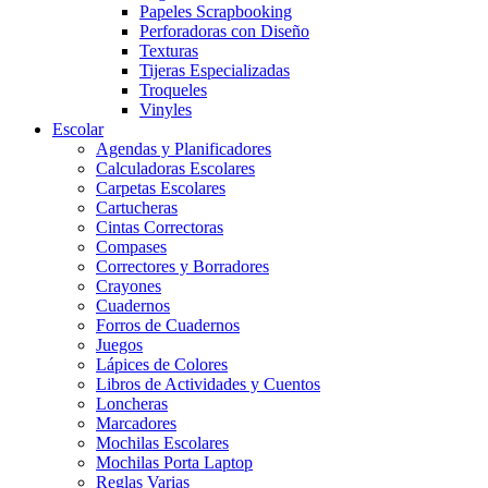
Papeles Scrapbooking
Perforadoras con Diseño
Texturas
Tijeras Especializadas
Troqueles
Vinyles
Escolar
Agendas y Planificadores
Calculadoras Escolares
Carpetas Escolares
Cartucheras
Cintas Correctoras
Compases
Correctores y Borradores
Crayones
Cuadernos
Forros de Cuadernos
Juegos
Lápices de Colores
Libros de Actividades y Cuentos
Loncheras
Marcadores
Mochilas Escolares
Mochilas Porta Laptop
Reglas Varias