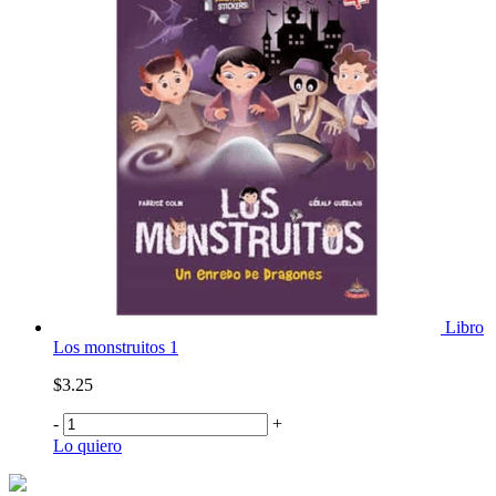
Libro
Los monstruitos 1
$3.25
-
+
Lo quiero