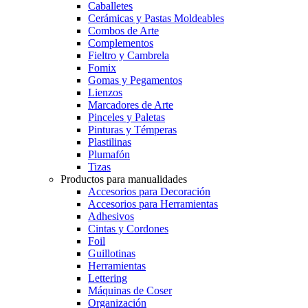
Caballetes
Cerámicas y Pastas Moldeables
Combos de Arte
Complementos
Fieltro y Cambrela
Fomix
Gomas y Pegamentos
Lienzos
Marcadores de Arte
Pinceles y Paletas
Pinturas y Témperas
Plastilinas
Plumafón
Tizas
Productos para manualidades
Accesorios para Decoración
Accesorios para Herramientas
Adhesivos
Cintas y Cordones
Foil
Guillotinas
Herramientas
Lettering
Máquinas de Coser
Organización