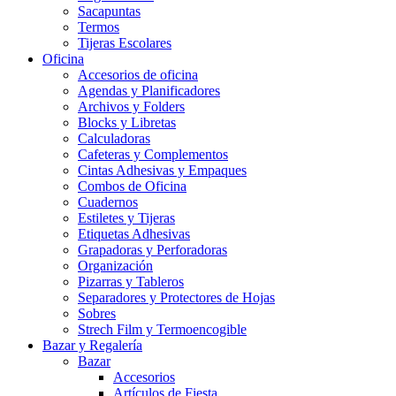
Sacapuntas
Termos
Tijeras Escolares
Oficina
Accesorios de oficina
Agendas y Planificadores
Archivos y Folders
Blocks y Libretas
Calculadoras
Cafeteras y Complementos
Cintas Adhesivas y Empaques
Combos de Oficina
Cuadernos
Estiletes y Tijeras
Etiquetas Adhesivas
Grapadoras y Perforadoras
Organización
Pizarras y Tableros
Separadores y Protectores de Hojas
Sobres
Strech Film y Termoencogible
Bazar y Regalería
Bazar
Accesorios
Artículos de Fiesta