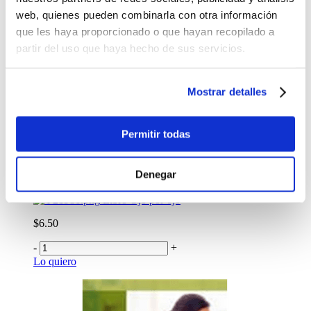
web, quienes pueden combinarla con otra información
que les haya proporcionado o que hayan recopilado a
partir del uso que haya hecho de sus servicios.
Mostrar detalles
Libro
Para 4-5 años
Permitir todas
$2.40
-
+
Denegar
Lo quiero
Libro Ojo por ojo
$6.50
-
+
Lo quiero