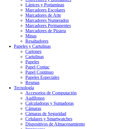
Lápices y Portaminas
Marcadores Escolares
Marcadores de Arte
Marcadores Numerados
Marcadores Permanentes
Marcadores de Pizarra
Minas
Resaltadores
Papeles y Cartulinas
Cartones
Cartulinas
Papeles
Papel Contac
Papel Continuo
Papeles Especiales
Resmas
Tecnología
Accesorios de Computación
Audífonos
Calculadoras y Sumadoras
Cámaras
Cámaras de Seguridad
Celulares y Smartwatches
Dispositivos de Almacenamiento