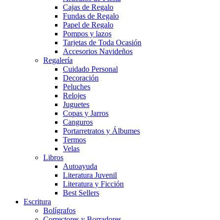
Cajas de Regalo
Fundas de Regalo
Papel de Regalo
Pompos y lazos
Tarjetas de Toda Ocasión
Accesorios Navideños
Regalería
Cuidado Personal
Decoración
Peluches
Relojes
Juguetes
Copas y Jarros
Canguros
Portarretratos y Álbumes
Termos
Velas
Libros
Autoayuda
Literatura Juvenil
Literatura y Ficción
Best Sellers
Escritura
Bolígrafos
Correctores y Borradores