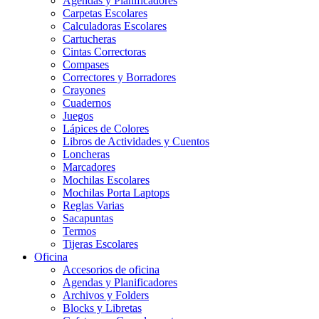
Agendas y Planificadores
Carpetas Escolares
Calculadoras Escolares
Cartucheras
Cintas Correctoras
Compases
Correctores y Borradores
Crayones
Cuadernos
Juegos
Lápices de Colores
Libros de Actividades y Cuentos
Loncheras
Marcadores
Mochilas Escolares
Mochilas Porta Laptops
Reglas Varias
Sacapuntas
Termos
Tijeras Escolares
Oficina
Accesorios de oficina
Agendas y Planificadores
Archivos y Folders
Blocks y Libretas