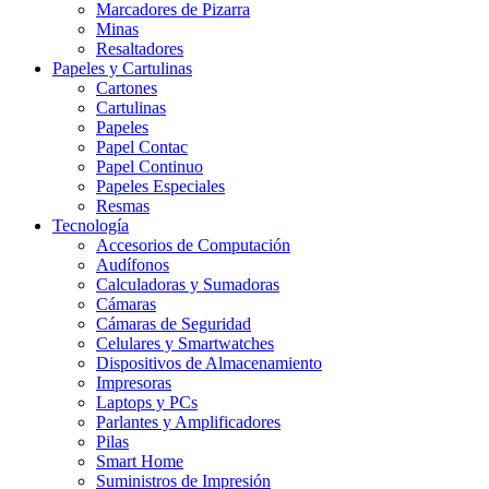
Marcadores de Pizarra
Minas
Resaltadores
Papeles y Cartulinas
Cartones
Cartulinas
Papeles
Papel Contac
Papel Continuo
Papeles Especiales
Resmas
Tecnología
Accesorios de Computación
Audífonos
Calculadoras y Sumadoras
Cámaras
Cámaras de Seguridad
Celulares y Smartwatches
Dispositivos de Almacenamiento
Impresoras
Laptops y PCs
Parlantes y Amplificadores
Pilas
Smart Home
Suministros de Impresión