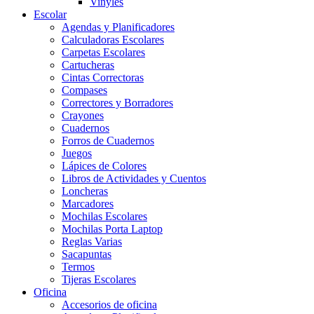
Vinyles
Escolar
Agendas y Planificadores
Calculadoras Escolares
Carpetas Escolares
Cartucheras
Cintas Correctoras
Compases
Correctores y Borradores
Crayones
Cuadernos
Forros de Cuadernos
Juegos
Lápices de Colores
Libros de Actividades y Cuentos
Loncheras
Marcadores
Mochilas Escolares
Mochilas Porta Laptop
Reglas Varias
Sacapuntas
Termos
Tijeras Escolares
Oficina
Accesorios de oficina