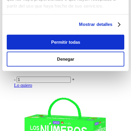
partir del uso que haya hecho de sus servicios.
$10.00
-
+
Lo quiero
Mostrar detalles
Libro Mejor el diablo john rebus 21
$6.50
Permitir todas
-
+
Lo quiero
Denegar
Libro Lp dinosaurs attack
$15.40
-
+
Lo quiero