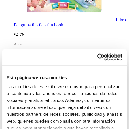
Libro
Penguins flip flap fun book
$4.76
Antes:
-
+
Lo quiero
Libro Objetivo la luna testimonios de
$19.85
Esta página web usa cookies
-
+
Las cookies de este sitio web se usan para personalizar
Lo quiero
el contenido y los anuncios, ofrecer funciones de redes
Libro Naturaleza hostil
sociales y analizar el tráfico. Además, compartimos
$6.50
información sobre el uso que haga del sitio web con
nuestros partners de redes sociales, publicidad y análisis
-
+
Lo quiero
web, quienes pueden combinarla con otra información
Libro Mitología del ajedrez
que les haya proporcionado o que hayan recopilado a