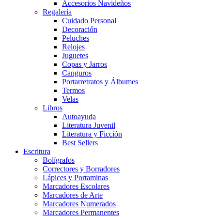
Accesorios Navideños
Regalería
Cuidado Personal
Decoración
Peluches
Relojes
Juguetes
Copas y Jarros
Canguros
Portarretratos y Álbumes
Termos
Velas
Libros
Autoayuda
Literatura Juvenil
Literatura y Ficción
Best Sellers
Escritura
Bolígrafos
Correctores y Borradores
Lápices y Portaminas
Marcadores Escolares
Marcadores de Arte
Marcadores Numerados
Marcadores Permanentes