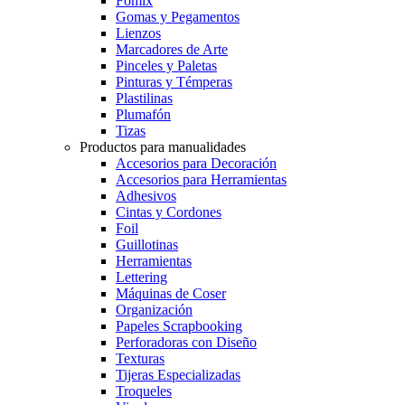
Fomix
Gomas y Pegamentos
Lienzos
Marcadores de Arte
Pinceles y Paletas
Pinturas y Témperas
Plastilinas
Plumafón
Tizas
Productos para manualidades
Accesorios para Decoración
Accesorios para Herramientas
Adhesivos
Cintas y Cordones
Foil
Guillotinas
Herramientas
Lettering
Máquinas de Coser
Organización
Papeles Scrapbooking
Perforadoras con Diseño
Texturas
Tijeras Especializadas
Troqueles