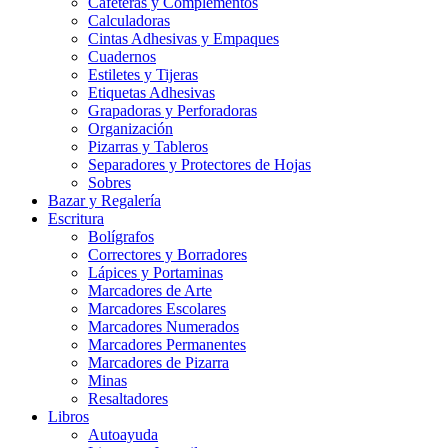
Cafeteras y Complementos
Calculadoras
Cintas Adhesivas y Empaques
Cuadernos
Estiletes y Tijeras
Etiquetas Adhesivas
Grapadoras y Perforadoras
Organización
Pizarras y Tableros
Separadores y Protectores de Hojas
Sobres
Bazar y Regalería
Escritura
Bolígrafos
Correctores y Borradores
Lápices y Portaminas
Marcadores de Arte
Marcadores Escolares
Marcadores Numerados
Marcadores Permanentes
Marcadores de Pizarra
Minas
Resaltadores
Libros
Autoayuda