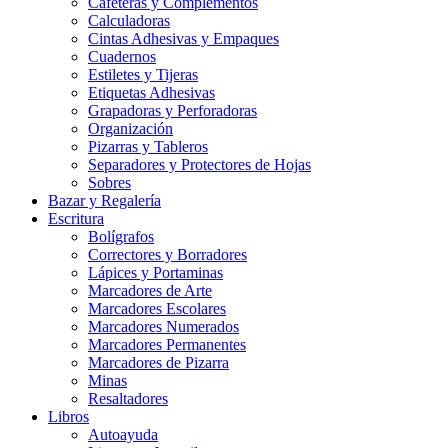
Cafeteras y Complementos
Calculadoras
Cintas Adhesivas y Empaques
Cuadernos
Estiletes y Tijeras
Etiquetas Adhesivas
Grapadoras y Perforadoras
Organización
Pizarras y Tableros
Separadores y Protectores de Hojas
Sobres
Bazar y Regalería
Escritura
Bolígrafos
Correctores y Borradores
Lápices y Portaminas
Marcadores de Arte
Marcadores Escolares
Marcadores Numerados
Marcadores Permanentes
Marcadores de Pizarra
Minas
Resaltadores
Libros
Autoayuda