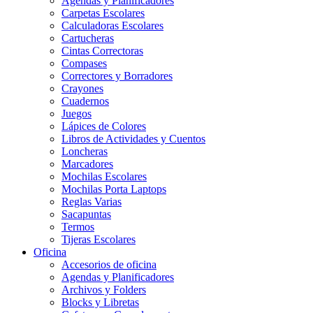
Agendas y Planificadores
Carpetas Escolares
Calculadoras Escolares
Cartucheras
Cintas Correctoras
Compases
Correctores y Borradores
Crayones
Cuadernos
Juegos
Lápices de Colores
Libros de Actividades y Cuentos
Loncheras
Marcadores
Mochilas Escolares
Mochilas Porta Laptops
Reglas Varias
Sacapuntas
Termos
Tijeras Escolares
Oficina
Accesorios de oficina
Agendas y Planificadores
Archivos y Folders
Blocks y Libretas