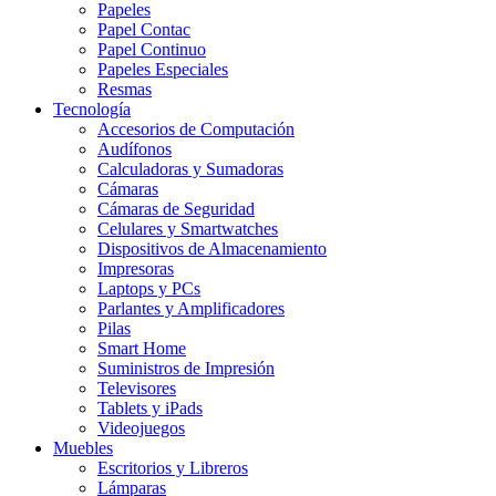
Papeles
Papel Contac
Papel Continuo
Papeles Especiales
Resmas
Tecnología
Accesorios de Computación
Audífonos
Calculadoras y Sumadoras
Cámaras
Cámaras de Seguridad
Celulares y Smartwatches
Dispositivos de Almacenamiento
Impresoras
Laptops y PCs
Parlantes y Amplificadores
Pilas
Smart Home
Suministros de Impresión
Televisores
Tablets y iPads
Videojuegos
Muebles
Escritorios y Libreros
Lámparas