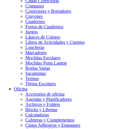
Cintas Correctoras
Compases
Correctores y Borradores
Crayones
Cuadernos
Forros de Cuadernos
Juegos
Lápices de Colores
Libros de Actividades y Cuentos
Loncheras
Marcadores
Mochilas Escolares
Mochilas Porta Laptop
Reglas Varias
Sacapuntas
Termos
Tijeras Escolares
Oficina
Accesorios de oficina
Agendas y Planificadores
Archivos y Folders
Blocks y Libretas
Calculadoras
Cafeteras y Complementos
Cintas Adhesivas y Empaques