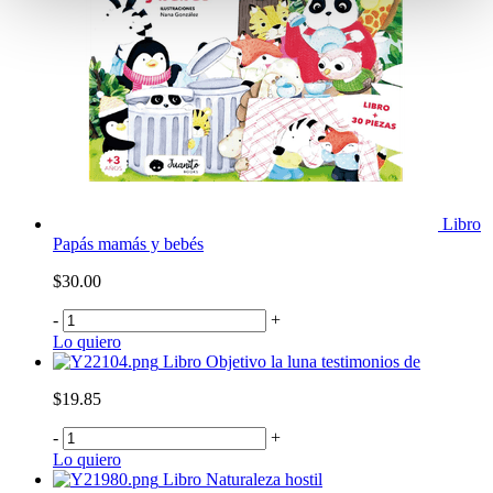
Libro
Papás mamás y bebés
$30.00
-
+
Lo quiero
Libro Objetivo la luna testimonios de
$19.85
-
+
Lo quiero
Libro Naturaleza hostil