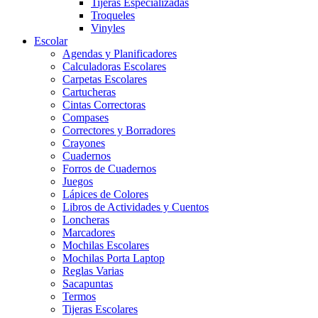
Tijeras Especializadas
Troqueles
Vinyles
Escolar
Agendas y Planificadores
Calculadoras Escolares
Carpetas Escolares
Cartucheras
Cintas Correctoras
Compases
Correctores y Borradores
Crayones
Cuadernos
Forros de Cuadernos
Juegos
Lápices de Colores
Libros de Actividades y Cuentos
Loncheras
Marcadores
Mochilas Escolares
Mochilas Porta Laptop
Reglas Varias
Sacapuntas
Termos
Tijeras Escolares