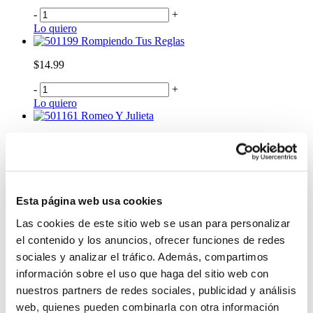
-
+
Lo quiero
Rompiendo Tus Reglas
$14.99
-
+
Lo quiero
Romeo Y Julieta
$9.99
-
+
Lo quiero
Oscuros 1
Esta página web usa cookies
$17.99
Las cookies de este sitio web se usan para personalizar
-
+
el contenido y los anuncios, ofrecer funciones de redes
Lo quiero
sociales y analizar el tráfico. Además, compartimos
Landon 2. Ahora Y Siempre -No Lo Olvidarás
información sobre el uso que haga del sitio web con
$12.99
nuestros partners de redes sociales, publicidad y análisis
web, quienes pueden combinarla con otra información