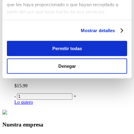
-
+
que les haya proporcionado o que hayan recopilado a
Lo quiero
partir del uso que haya hecho de sus servicios.
La Reina Y La Favorita -Selección Historias-
$15.99
Mostrar detalles
-
+
Lo quiero
La Corona -La Seleeción 5-
Permitir todas
$18.99
-
+
Denegar
Lo quiero
Algo Tan Sencillo Como Darte Un Beso Vol.II
$15.99
-
+
Lo quiero
Nuestra empresa