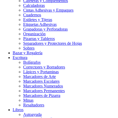
Cafeteras y Complementos
Calculadoras
Cintas Adhesivas y Empaques
Cuadernos
Estiletes y Tijeras
Etiquetas Adhesivas
Grapadoras y Perforadoras
Organización
Pizarras y Tableros
Separadores y Protectores de Hojas
Sobres
Bazar y Regalería
Escritura
Bolígrafos
Correctores y Borradores
Lápices y Portaminas
Marcadores de Arte
Marcadores Escolares
Marcadores Numerados
Marcadores Permanentes
Marcadores de Pizarra
Minas
Resaltadores
Libros
Autoayuda