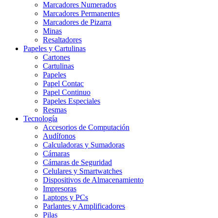
Marcadores Numerados
Marcadores Permanentes
Marcadores de Pizarra
Minas
Resaltadores
Papeles y Cartulinas
Cartones
Cartulinas
Papeles
Papel Contac
Papel Continuo
Papeles Especiales
Resmas
Tecnología
Accesorios de Computación
Audífonos
Calculadoras y Sumadoras
Cámaras
Cámaras de Seguridad
Celulares y Smartwatches
Dispositivos de Almacenamiento
Impresoras
Laptops y PCs
Parlantes y Amplificadores
Pilas