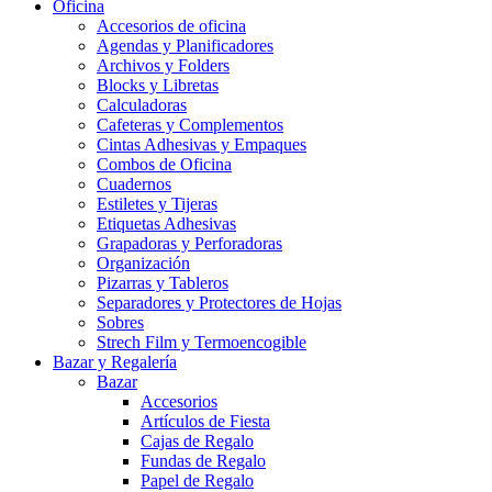
Oficina
Accesorios de oficina
Agendas y Planificadores
Archivos y Folders
Blocks y Libretas
Calculadoras
Cafeteras y Complementos
Cintas Adhesivas y Empaques
Combos de Oficina
Cuadernos
Estiletes y Tijeras
Etiquetas Adhesivas
Grapadoras y Perforadoras
Organización
Pizarras y Tableros
Separadores y Protectores de Hojas
Sobres
Strech Film y Termoencogible
Bazar y Regalería
Bazar
Accesorios
Artículos de Fiesta
Cajas de Regalo
Fundas de Regalo
Papel de Regalo