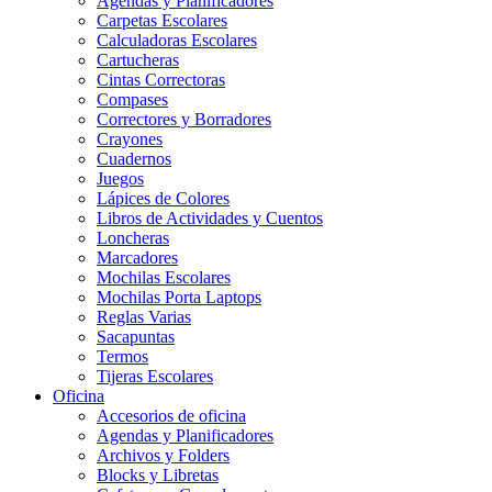
Agendas y Planificadores
Carpetas Escolares
Calculadoras Escolares
Cartucheras
Cintas Correctoras
Compases
Correctores y Borradores
Crayones
Cuadernos
Juegos
Lápices de Colores
Libros de Actividades y Cuentos
Loncheras
Marcadores
Mochilas Escolares
Mochilas Porta Laptops
Reglas Varias
Sacapuntas
Termos
Tijeras Escolares
Oficina
Accesorios de oficina
Agendas y Planificadores
Archivos y Folders
Blocks y Libretas