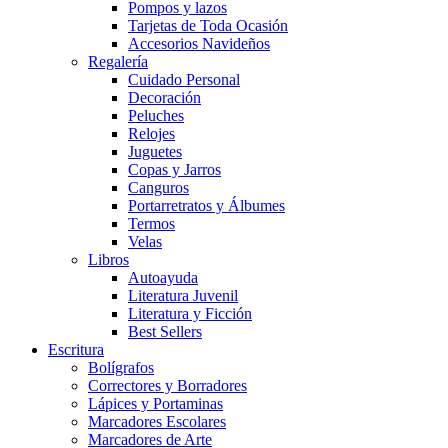
Pompos y lazos
Tarjetas de Toda Ocasión
Accesorios Navideños
Regalería
Cuidado Personal
Decoración
Peluches
Relojes
Juguetes
Copas y Jarros
Canguros
Portarretratos y Álbumes
Termos
Velas
Libros
Autoayuda
Literatura Juvenil
Literatura y Ficción
Best Sellers
Escritura
Bolígrafos
Correctores y Borradores
Lápices y Portaminas
Marcadores Escolares
Marcadores de Arte