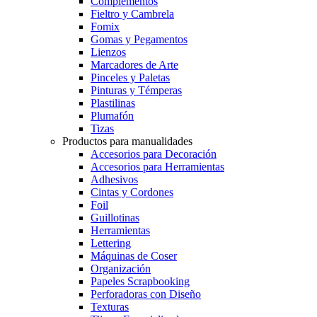
Complementos
Fieltro y Cambrela
Fomix
Gomas y Pegamentos
Lienzos
Marcadores de Arte
Pinceles y Paletas
Pinturas y Témperas
Plastilinas
Plumafón
Tizas
Productos para manualidades
Accesorios para Decoración
Accesorios para Herramientas
Adhesivos
Cintas y Cordones
Foil
Guillotinas
Herramientas
Lettering
Máquinas de Coser
Organización
Papeles Scrapbooking
Perforadoras con Diseño
Texturas