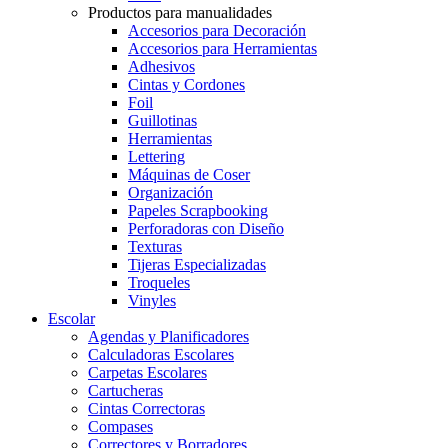
Productos para manualidades
Accesorios para Decoración
Accesorios para Herramientas
Adhesivos
Cintas y Cordones
Foil
Guillotinas
Herramientas
Lettering
Máquinas de Coser
Organización
Papeles Scrapbooking
Perforadoras con Diseño
Texturas
Tijeras Especializadas
Troqueles
Vinyles
Escolar
Agendas y Planificadores
Calculadoras Escolares
Carpetas Escolares
Cartucheras
Cintas Correctoras
Compases
Correctores y Borradores