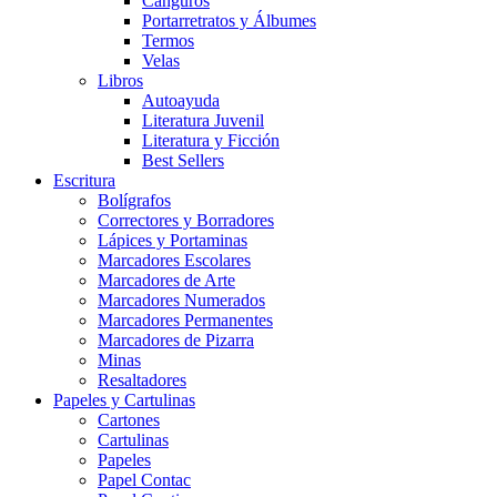
Canguros
Portarretratos y Álbumes
Termos
Velas
Libros
Autoayuda
Literatura Juvenil
Literatura y Ficción
Best Sellers
Escritura
Bolígrafos
Correctores y Borradores
Lápices y Portaminas
Marcadores Escolares
Marcadores de Arte
Marcadores Numerados
Marcadores Permanentes
Marcadores de Pizarra
Minas
Resaltadores
Papeles y Cartulinas
Cartones
Cartulinas
Papeles
Papel Contac