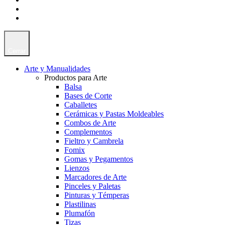
Cerrar
Arte y Manualidades
Productos para Arte
Balsa
Bases de Corte
Caballetes
Cerámicas y Pastas Moldeables
Combos de Arte
Complementos
Fieltro y Cambrela
Fomix
Gomas y Pegamentos
Lienzos
Marcadores de Arte
Pinceles y Paletas
Pinturas y Témperas
Plastilinas
Plumafón
Tizas