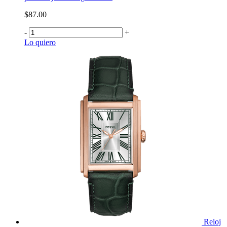
$87.00
-
+
Lo quiero
Reloj