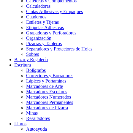
Cafeteras y Complementos
Calculadoras
Cintas Adhesivas y Empaques
Cuadernos
Estiletes y Tijeras
Etiquetas Adhesivas
Grapadoras y Perforadoras
Organización
Pizarras y Tableros
Separadores y Protectores de Hojas
Sobres
Bazar y Regalería
Escritura
Bolígrafos
Correctores y Borradores
Lápices y Portaminas
Marcadores de Arte
Marcadores Escolares
Marcadores Numerados
Marcadores Permanentes
Marcadores de Pizarra
Minas
Resaltadores
Libros
Autoayuda