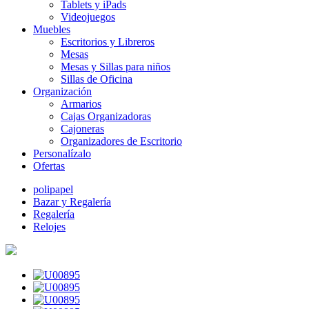
Tablets y iPads
Videojuegos
Muebles
Escritorios y Libreros
Mesas
Mesas y Sillas para niños
Sillas de Oficina
Organización
Armarios
Cajas Organizadoras
Cajoneras
Organizadores de Escritorio
Personalízalo
Ofertas
polipapel
Bazar y Regalería
Regalería
Relojes