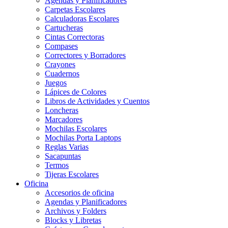
Agendas y Planificadores
Carpetas Escolares
Calculadoras Escolares
Cartucheras
Cintas Correctoras
Compases
Correctores y Borradores
Crayones
Cuadernos
Juegos
Lápices de Colores
Libros de Actividades y Cuentos
Loncheras
Marcadores
Mochilas Escolares
Mochilas Porta Laptops
Reglas Varias
Sacapuntas
Termos
Tijeras Escolares
Oficina
Accesorios de oficina
Agendas y Planificadores
Archivos y Folders
Blocks y Libretas