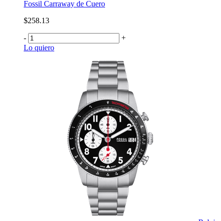
Fossil Carraway de Cuero
$258.13
-
+
Lo quiero