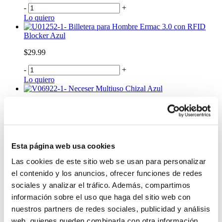
-
+
Lo quiero
Billetera para Hombre Ermac 3.0 con RFID
Blocker Azul
$29.99
-
+
Lo quiero
Neceser Multiuso Chizal Azul
$18.99
-
+
Lo quiero
Candado Tsa Viaje Poxy
Esta página web usa cookies
$16.99
Las cookies de este sitio web se usan para personalizar
el contenido y los anuncios, ofrecer funciones de redes
-
+
sociales y analizar el tráfico. Además, compartimos
Lo quiero
Gorra Totto Plus 2.0 con Filtro UV Negro
información sobre el uso que haga del sitio web con
nuestros partners de redes sociales, publicidad y análisis
$21.99
web, quienes pueden combinarla con otra información