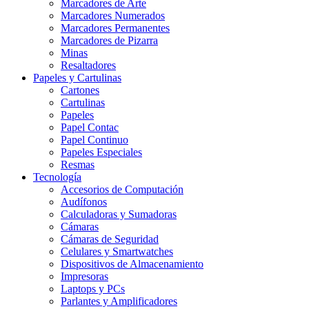
Marcadores de Arte
Marcadores Numerados
Marcadores Permanentes
Marcadores de Pizarra
Minas
Resaltadores
Papeles y Cartulinas
Cartones
Cartulinas
Papeles
Papel Contac
Papel Continuo
Papeles Especiales
Resmas
Tecnología
Accesorios de Computación
Audífonos
Calculadoras y Sumadoras
Cámaras
Cámaras de Seguridad
Celulares y Smartwatches
Dispositivos de Almacenamiento
Impresoras
Laptops y PCs
Parlantes y Amplificadores