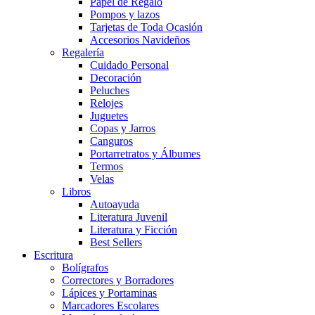
Papel de Regalo
Pompos y lazos
Tarjetas de Toda Ocasión
Accesorios Navideños
Regalería
Cuidado Personal
Decoración
Peluches
Relojes
Juguetes
Copas y Jarros
Canguros
Portarretratos y Álbumes
Termos
Velas
Libros
Autoayuda
Literatura Juvenil
Literatura y Ficción
Best Sellers
Escritura
Bolígrafos
Correctores y Borradores
Lápices y Portaminas
Marcadores Escolares