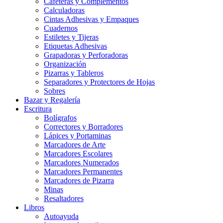
Cafeteras y Complementos
Calculadoras
Cintas Adhesivas y Empaques
Cuadernos
Estiletes y Tijeras
Etiquetas Adhesivas
Grapadoras y Perforadoras
Organización
Pizarras y Tableros
Separadores y Protectores de Hojas
Sobres
Bazar y Regalería
Escritura
Bolígrafos
Correctores y Borradores
Lápices y Portaminas
Marcadores de Arte
Marcadores Escolares
Marcadores Numerados
Marcadores Permanentes
Marcadores de Pizarra
Minas
Resaltadores
Libros
Autoayuda