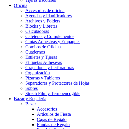
Tijeras Escolares
Oficina
Accesorios de oficina
Agendas y Planificadores
Archivos y Folders
Blocks y Libretas
Calculadoras
Cafeteras y Complementos
Cintas Adhesivas y Empaques
Combos de Oficina
Cuadernos
Estiletes y Tijeras
Etiquetas Adhesivas
Grapadoras y Perforadoras
Organización
Pizarras y Tableros
Separadores y Protectores de Hojas
Sobres
Strech Film y Termoencogible
Bazar y Regalería
Bazar
Accesorios
Artículos de Fiesta
Cajas de Regalo
Fundas de Regalo