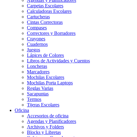
Agendas y Planificadores
Carpetas Escolares
Calculadoras Escolares
Cartucheras
Cintas Correctoras
Compases
Correctores y Borradores
Crayones
Cuadernos
Juegos
Lápices de Colores
Libros de Actividades y Cuentos
Loncheras
Marcadores
Mochilas Escolares
Mochilas Porta Laptops
Reglas Varias
Sacapuntas
Termos
Tijeras Escolares
Oficina
Accesorios de oficina
Agendas y Planificadores
Archivos y Folders
Blocks y Libretas