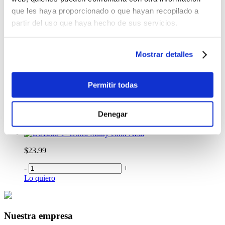
-
+
que les haya proporcionado o que hayan recopilado a
Lo quiero
partir del uso que haya hecho de sus servicios.
Gorra Prespa color Rosado
$23.99
Mostrar detalles
-
+
Lo quiero
Billetera Totto para Hombre Falangero
Permitir todas
$21.00
Denegar
-
+
Lo quiero
Gorra Mutty color Azul
$23.99
-
+
Lo quiero
Nuestra empresa