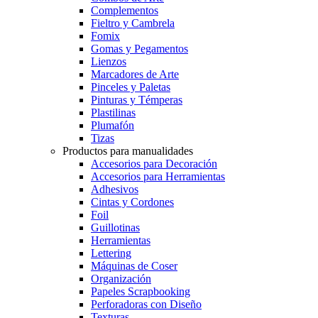
Complementos
Fieltro y Cambrela
Fomix
Gomas y Pegamentos
Lienzos
Marcadores de Arte
Pinceles y Paletas
Pinturas y Témperas
Plastilinas
Plumafón
Tizas
Productos para manualidades
Accesorios para Decoración
Accesorios para Herramientas
Adhesivos
Cintas y Cordones
Foil
Guillotinas
Herramientas
Lettering
Máquinas de Coser
Organización
Papeles Scrapbooking
Perforadoras con Diseño
Texturas