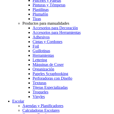
Pinceles y Paletas
Pinturas y Témperas
Plastilinas
Plumafón
Tizas
Productos para manualidades
Accesorios para Decoración
Accesorios para Herramientas
Adhesivos
Cintas y Cordones
Foil
Guillotinas
Herramientas
Lettering
Máquinas de Coser
Organización
Papeles Scrapbooking
Perforadoras con Diseño
Texturas
Tijeras Especializadas
Troqueles
Vinyles
Escolar
Agendas y Planificadores
Calculadoras Escolares