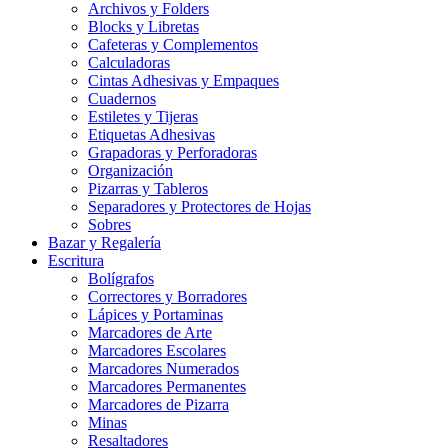
Archivos y Folders
Blocks y Libretas
Cafeteras y Complementos
Calculadoras
Cintas Adhesivas y Empaques
Cuadernos
Estiletes y Tijeras
Etiquetas Adhesivas
Grapadoras y Perforadoras
Organización
Pizarras y Tableros
Separadores y Protectores de Hojas
Sobres
Bazar y Regalería
Escritura
Bolígrafos
Correctores y Borradores
Lápices y Portaminas
Marcadores de Arte
Marcadores Escolares
Marcadores Numerados
Marcadores Permanentes
Marcadores de Pizarra
Minas
Resaltadores