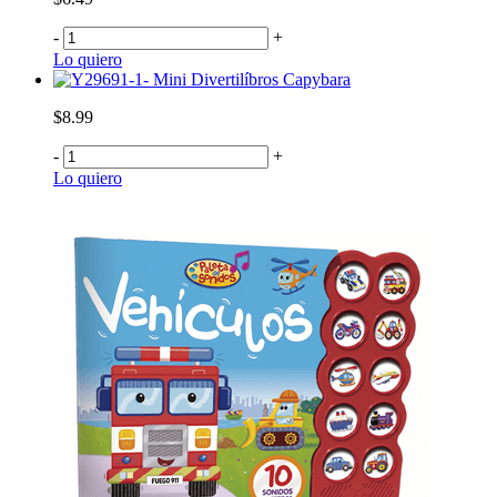
-
+
Lo quiero
Mini Divertilíbros Capybara
$8.99
-
+
Lo quiero