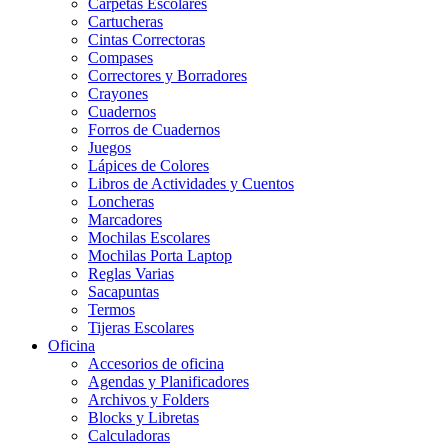
Carpetas Escolares
Cartucheras
Cintas Correctoras
Compases
Correctores y Borradores
Crayones
Cuadernos
Forros de Cuadernos
Juegos
Lápices de Colores
Libros de Actividades y Cuentos
Loncheras
Marcadores
Mochilas Escolares
Mochilas Porta Laptop
Reglas Varias
Sacapuntas
Termos
Tijeras Escolares
Oficina
Accesorios de oficina
Agendas y Planificadores
Archivos y Folders
Blocks y Libretas
Calculadoras