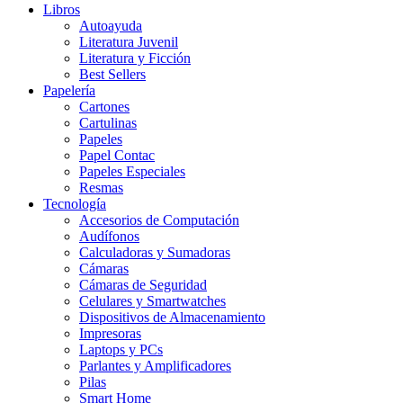
Libros
Autoayuda
Literatura Juvenil
Literatura y Ficción
Best Sellers
Papelería
Cartones
Cartulinas
Papeles
Papel Contac
Papeles Especiales
Resmas
Tecnología
Accesorios de Computación
Audífonos
Calculadoras y Sumadoras
Cámaras
Cámaras de Seguridad
Celulares y Smartwatches
Dispositivos de Almacenamiento
Impresoras
Laptops y PCs
Parlantes y Amplificadores
Pilas
Smart Home