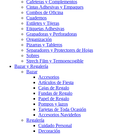
Cafeteras y Complementos
Cintas Adhesivas y Empaques
Combos de Oficina
Cuadernos
Estiletes y Tijeras
Etiquetas Adhesivas
Grapadoras y Perforadoras
Organización
Pizarras y Tableros
Separadores y Protectores de Hojas
Sobres
Strech Film y Termoencogible
Bazar y Regalería
Bazar
Accesorios
Artículos de Fiesta
Cajas de Regalo
Fundas de Regalo
Papel de Regalo
Pompos y lazos
Tarjetas de Toda Ocasión
Accesorios Navideños
Regalería
Cuidado Personal
Decoración