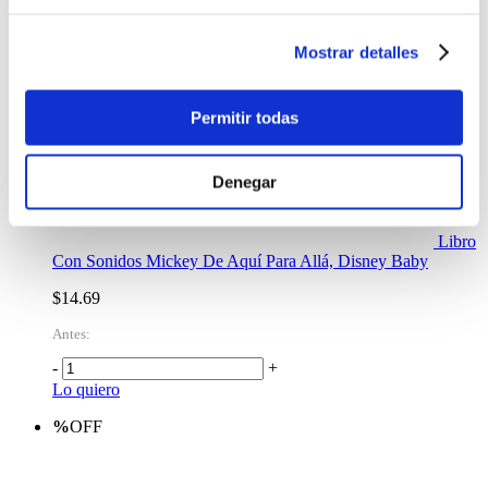
Mostrar detalles
Permitir todas
Denegar
Libro
Con Sonidos Mickey De Aquí Para Allá, Disney Baby
$14.69
Antes:
-
+
Lo quiero
%
OFF