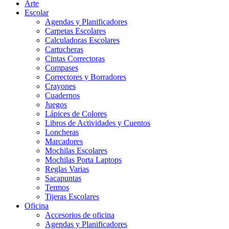
Arte
Escolar
Agendas y Planificadores
Carpetas Escolares
Calculadoras Escolares
Cartucheras
Cintas Correctoras
Compases
Correctores y Borradores
Crayones
Cuadernos
Juegos
Lápices de Colores
Libros de Actividades y Cuentos
Loncheras
Marcadores
Mochilas Escolares
Mochilas Porta Laptops
Reglas Varias
Sacapuntas
Termos
Tijeras Escolares
Oficina
Accesorios de oficina
Agendas y Planificadores