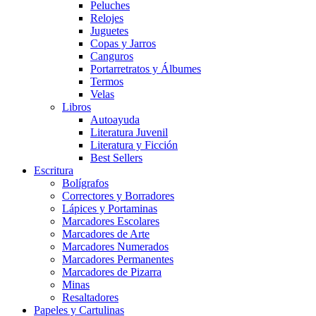
Peluches
Relojes
Juguetes
Copas y Jarros
Canguros
Portarretratos y Álbumes
Termos
Velas
Libros
Autoayuda
Literatura Juvenil
Literatura y Ficción
Best Sellers
Escritura
Bolígrafos
Correctores y Borradores
Lápices y Portaminas
Marcadores Escolares
Marcadores de Arte
Marcadores Numerados
Marcadores Permanentes
Marcadores de Pizarra
Minas
Resaltadores
Papeles y Cartulinas