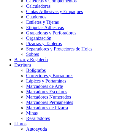
Cafeteras y Complementos
Calculadoras
Cintas Adhesivas y Empaques
Cuadernos
Estiletes y Tijeras
Etiquetas Adhesivas
Grapadoras y Perforadoras
Organización
Pizarras y Tableros
Separadores y Protectores de Hojas
Sobres
Bazar y Regalería
Escritura
Bolígrafos
Correctores y Borradores
Lápices y Portaminas
Marcadores de Arte
Marcadores Escolares
Marcadores Numerados
Marcadores Permanentes
Marcadores de Pizarra
Minas
Resaltadores
Libros
Autoayuda