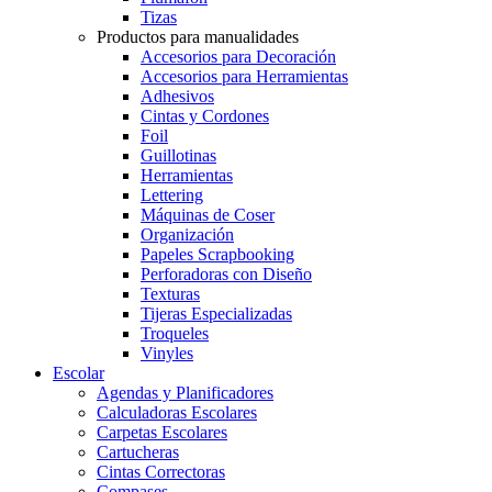
Tizas
Productos para manualidades
Accesorios para Decoración
Accesorios para Herramientas
Adhesivos
Cintas y Cordones
Foil
Guillotinas
Herramientas
Lettering
Máquinas de Coser
Organización
Papeles Scrapbooking
Perforadoras con Diseño
Texturas
Tijeras Especializadas
Troqueles
Vinyles
Escolar
Agendas y Planificadores
Calculadoras Escolares
Carpetas Escolares
Cartucheras
Cintas Correctoras
Compases