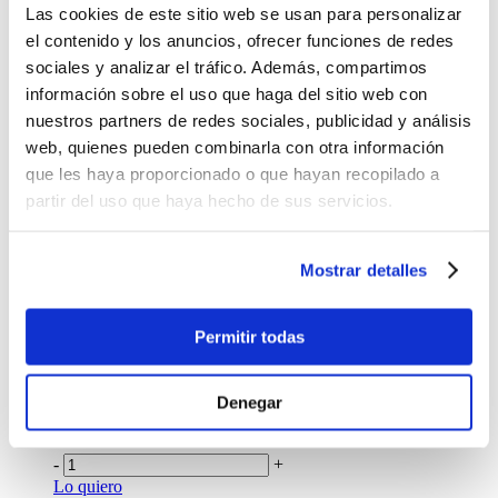
Las cookies de este sitio web se usan para personalizar
$3.50
el contenido y los anuncios, ofrecer funciones de redes
Antes:
sociales y analizar el tráfico. Además, compartimos
-
+
información sobre el uso que haga del sitio web con
Lo quiero
nuestros partners de redes sociales, publicidad y análisis
Cartuchera multiusos infantil Totto sweety heart
web, quienes pueden combinarla con otra información
$17.99
que les haya proporcionado o que hayan recopilado a
partir del uso que haya hecho de sus servicios.
-
+
Lo quiero
Multiuso Tracer Totto
Mostrar detalles
$15.00
-
+
Permitir todas
Lo quiero
Multiuso
Escuadra
Denegar
$21.99
-
+
Lo quiero