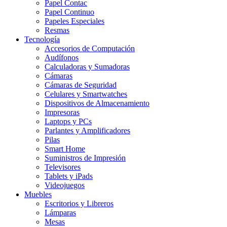
Papel Contac
Papel Continuo
Papeles Especiales
Resmas
Tecnología
Accesorios de Computación
Audífonos
Calculadoras y Sumadoras
Cámaras
Cámaras de Seguridad
Celulares y Smartwatches
Dispositivos de Almacenamiento
Impresoras
Laptops y PCs
Parlantes y Amplificadores
Pilas
Smart Home
Suministros de Impresión
Televisores
Tablets y iPads
Videojuegos
Muebles
Escritorios y Libreros
Lámparas
Mesas