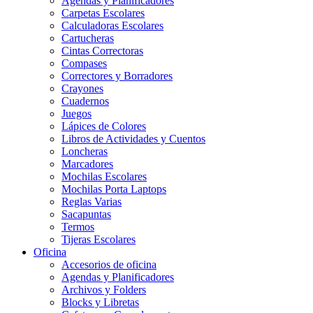
Agendas y Planificadores
Carpetas Escolares
Calculadoras Escolares
Cartucheras
Cintas Correctoras
Compases
Correctores y Borradores
Crayones
Cuadernos
Juegos
Lápices de Colores
Libros de Actividades y Cuentos
Loncheras
Marcadores
Mochilas Escolares
Mochilas Porta Laptops
Reglas Varias
Sacapuntas
Termos
Tijeras Escolares
Oficina
Accesorios de oficina
Agendas y Planificadores
Archivos y Folders
Blocks y Libretas