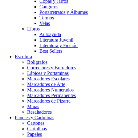
Copas y Jarros
Canguros
Portarretratos y Álbumes
Termos
Velas
Libros
Autoayuda
Literatura Juvenil
Literatura y Ficción
Best Sellers
Escritura
Bolígrafos
Correctores y Borradores
Lápices y Portaminas
Marcadores Escolares
Marcadores de Arte
Marcadores Numerados
Marcadores Permanentes
Marcadores de Pizarra
Minas
Resaltadores
Papeles y Cartulinas
Cartones
Cartulinas
Papeles