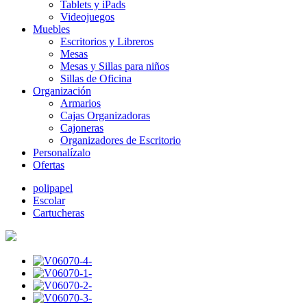
Tablets y iPads
Videojuegos
Muebles
Escritorios y Libreros
Mesas
Mesas y Sillas para niños
Sillas de Oficina
Organización
Armarios
Cajas Organizadoras
Cajoneras
Organizadores de Escritorio
Personalízalo
Ofertas
polipapel
Escolar
Cartucheras