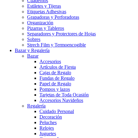
Cuadernos
Estiletes y Tijeras
Etiquetas Adhesivas
Grapadoras y Perforadoras
Organización
Pizarras y Tableros
Separadores y Protectores de Hojas
Sobres
Strech Film y Termoencogible
Bazar y Regalería
Bazar
Accesorios
Artículos de Fiesta
Cajas de Regalo
Fundas de Regalo
Papel de Regalo
Pompos y lazos
Tarjetas de Toda Ocasión
Accesorios Navideños
Regalería
Cuidado Personal
Decoración
Peluches
Relojes
Juguetes