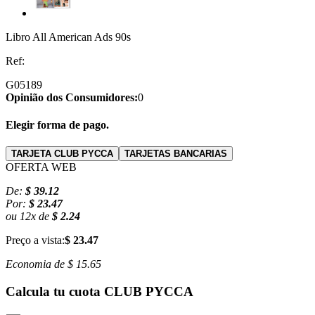
Libro All American Ads 90s
Ref:
G05189
Opinião dos Consumidores:
0
Elegir forma de pago.
TARJETA CLUB PYCCA
TARJETAS BANCARIAS
OFERTA WEB
De:
$ 39.12
Por:
$ 23.47
ou
12
x
de
$ 2.24
Preço a vista:
$ 23.47
Economia de
$ 15.65
Calcula tu cuota
CLUB PYCCA