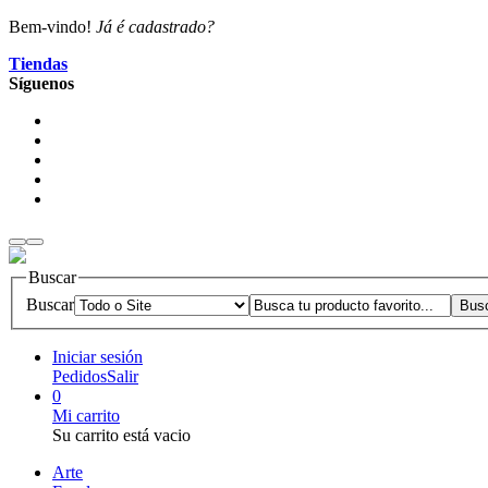
Bem-vindo!
Já é cadastrado?
Tiendas
Síguenos
Buscar
Buscar
Iniciar sesión
Pedidos
Salir
0
Mi carrito
Su carrito está vacio
Arte