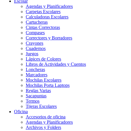
Escolar
Agendas y Planificadores
Carpetas Escolares
Calculadoras Escolares
Cartucheras
Cintas Correctoras
Compases
Correctores y Borradores
Crayones
Cuadernos
Juegos
Lápices de Colores
Libros de Actividades y Cuentos
Loncheras
Marcadores
Mochilas Escolares
Mochilas Porta Laptops
Reglas Varias
Sacapuntas
Termos
Tijeras Escolares
Oficina
Accesorios de oficina
Agendas y Planificadores
Archivos y Folders