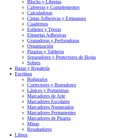
Blocks y Libretas
Cafeteras y Complementos
Calculadoras
Cintas Adhesivas y Empaques
Cuadernos
Estiletes y Tijeras
Etiquetas Adhesivas
Grapadoras y Perforadoras
Organización
Pizarras y Tableros
Separadores y Protectores de Hojas
Sobres
Bazar y Regalería
Escritura
Bolígrafos
Correctores y Borradores
Lápices y Portaminas
Marcadores de Arte
Marcadores Escolares
Marcadores Numerados
Marcadores Permanentes
Marcadores de Pizarra
Minas
Resaltadores
Libros