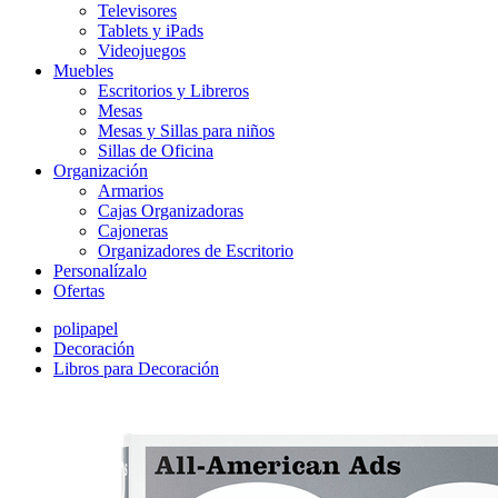
Televisores
Tablets y iPads
Videojuegos
Muebles
Escritorios y Libreros
Mesas
Mesas y Sillas para niños
Sillas de Oficina
Organización
Armarios
Cajas Organizadoras
Cajoneras
Organizadores de Escritorio
Personalízalo
Ofertas
polipapel
Decoración
Libros para Decoración