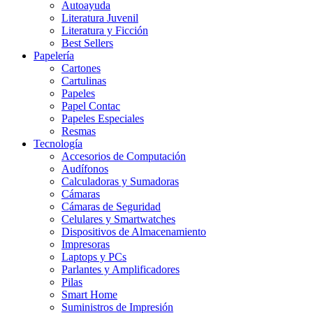
Autoayuda
Literatura Juvenil
Literatura y Ficción
Best Sellers
Papelería
Cartones
Cartulinas
Papeles
Papel Contac
Papeles Especiales
Resmas
Tecnología
Accesorios de Computación
Audífonos
Calculadoras y Sumadoras
Cámaras
Cámaras de Seguridad
Celulares y Smartwatches
Dispositivos de Almacenamiento
Impresoras
Laptops y PCs
Parlantes y Amplificadores
Pilas
Smart Home
Suministros de Impresión