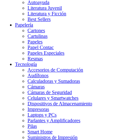
Autoayuda
Literatura Juvenil
Literatura y Ficción
Best Sellers
Papelería
Cartones
Cartulinas
Papeles
Papel Contac
Papeles Especiales
Resmas
Tecnología
Accesorios de Computación
Audífonos
Calculadoras y Sumadoras
Cámaras
Cámaras de Seguridad
Celulares y Smartwatches
Dispositivos de Almacenamiento
Impresoras
Laptops y PCs
Parlantes y Amplificadores
Pilas
Smart Home
Suministros de Impresión