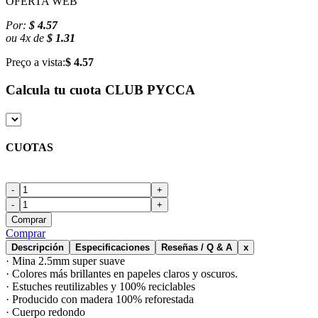
OFERTA WEB
Por:
$ 4.57
ou
4
x
de
$ 1.31
Preço a vista:
$ 4.57
Calcula tu cuota
CLUB PYCCA
CUOTAS
-
+
-
+
Comprar
Comprar
Descripción
Especificaciones
Reseñas / Q & A
x
· Mina 2.5mm super suave
· Colores más brillantes en papeles claros y oscuros.
· Estuches reutilizables y 100% reciclables
· Producido con madera 100% reforestada
· Cuerpo redondo