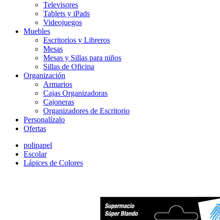
Televisores
Tablets y iPads
Videojuegos
Muebles
Escritorios y Libreros
Mesas
Mesas y Sillas para niños
Sillas de Oficina
Organización
Armarios
Cajas Organizadoras
Cajoneras
Organizadores de Escritorio
Personalízalo
Ofertas
polipapel
Escolar
Lápices de Colores