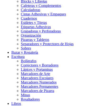
Blocks y Libretas
Cafeteras y Complementos
Calculadoras
Cintas Adhesivas y Empaques
Cuadernos
Estiletes y Tijeras
Etiquetas Adhesivas
Grapadoras y Perforadoras
Organización
Pizarras y Tableros
Separadores y Protectores de Hojas
Sobres
Bazar y Regalería
Escritura
Bolígrafos
Correctores y Borradores
Lápices y Portaminas
Marcadores de Arte
Marcadores Escolares
Marcadores Numerados
Marcadores Permanentes
Marcadores de Pizarra
Minas
Resaltadores
Libros