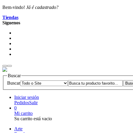
Bem-vindo!
Já é cadastrado?
Tiendas
Síguenos
Buscar
Buscar
Iniciar sesión
Pedidos
Salir
0
Mi carrito
Su carrito está vacio
Arte