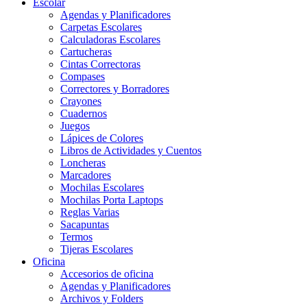
Escolar
Agendas y Planificadores
Carpetas Escolares
Calculadoras Escolares
Cartucheras
Cintas Correctoras
Compases
Correctores y Borradores
Crayones
Cuadernos
Juegos
Lápices de Colores
Libros de Actividades y Cuentos
Loncheras
Marcadores
Mochilas Escolares
Mochilas Porta Laptops
Reglas Varias
Sacapuntas
Termos
Tijeras Escolares
Oficina
Accesorios de oficina
Agendas y Planificadores
Archivos y Folders