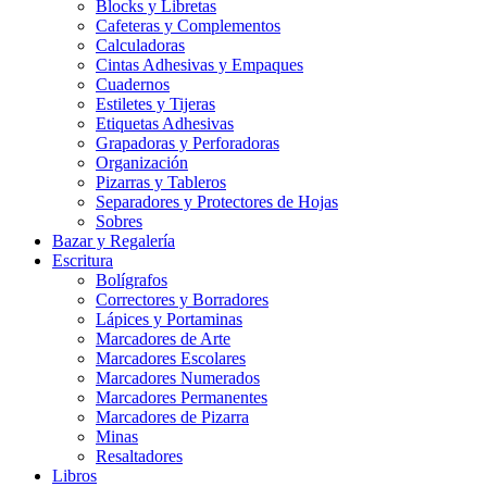
Blocks y Libretas
Cafeteras y Complementos
Calculadoras
Cintas Adhesivas y Empaques
Cuadernos
Estiletes y Tijeras
Etiquetas Adhesivas
Grapadoras y Perforadoras
Organización
Pizarras y Tableros
Separadores y Protectores de Hojas
Sobres
Bazar y Regalería
Escritura
Bolígrafos
Correctores y Borradores
Lápices y Portaminas
Marcadores de Arte
Marcadores Escolares
Marcadores Numerados
Marcadores Permanentes
Marcadores de Pizarra
Minas
Resaltadores
Libros