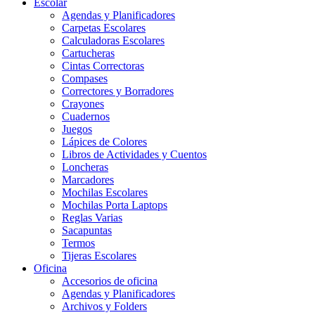
Escolar
Agendas y Planificadores
Carpetas Escolares
Calculadoras Escolares
Cartucheras
Cintas Correctoras
Compases
Correctores y Borradores
Crayones
Cuadernos
Juegos
Lápices de Colores
Libros de Actividades y Cuentos
Loncheras
Marcadores
Mochilas Escolares
Mochilas Porta Laptops
Reglas Varias
Sacapuntas
Termos
Tijeras Escolares
Oficina
Accesorios de oficina
Agendas y Planificadores
Archivos y Folders