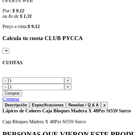
OFERTA WEB
Por:
$ 9.12
ou
8
x
de
$ 1.31
Preço a vista:
$ 9.12
Calcula tu cuota
CLUB PYCCA
CUOTAS
-
+
-
+
Comprar
Comprar
Descripción
Especificaciones
Reseñas / Q & A
x
Lápices de Colores Caja Bloques Madera X 48Pzs St559 Surco
Caja Bloques Madera X 48Pzs St559 Surco
PERSONAS QUE VIERON ESTE PROD