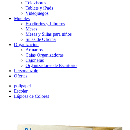
Televisores
Tablets y iPads
Videojuegos
Muebles
Escritorios y Libreros
Mesas
Mesas y Sillas para niños
Sillas de Oficina
Organización
Armarios
Cajas Organizadoras
Cajoneras
Organizadores de Escritorio
Personalízalo
Ofertas
polipapel
Escolar
Lápices de Colores