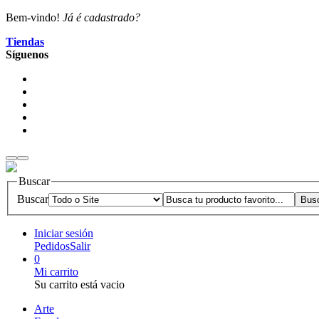
Bem-vindo!
Já é cadastrado?
Tiendas
Síguenos
Buscar
Buscar
Iniciar sesión
Pedidos
Salir
0
Mi carrito
Su carrito está vacio
Arte