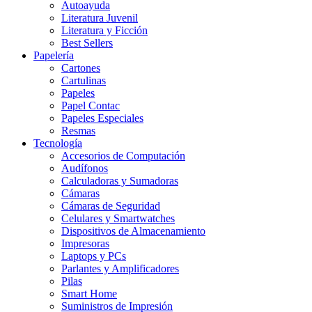
Autoayuda
Literatura Juvenil
Literatura y Ficción
Best Sellers
Papelería
Cartones
Cartulinas
Papeles
Papel Contac
Papeles Especiales
Resmas
Tecnología
Accesorios de Computación
Audífonos
Calculadoras y Sumadoras
Cámaras
Cámaras de Seguridad
Celulares y Smartwatches
Dispositivos de Almacenamiento
Impresoras
Laptops y PCs
Parlantes y Amplificadores
Pilas
Smart Home
Suministros de Impresión