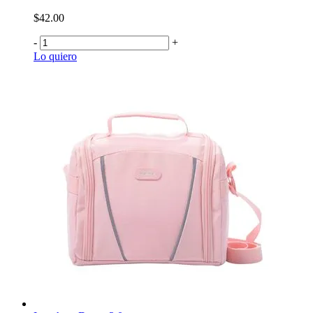
$42.00
-
+
Lo quiero