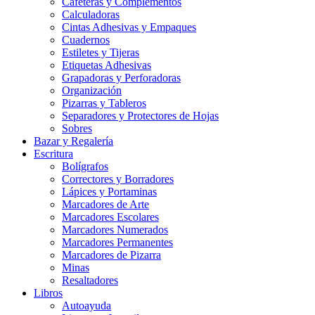
Cafeteras y Complementos
Calculadoras
Cintas Adhesivas y Empaques
Cuadernos
Estiletes y Tijeras
Etiquetas Adhesivas
Grapadoras y Perforadoras
Organización
Pizarras y Tableros
Separadores y Protectores de Hojas
Sobres
Bazar y Regalería
Escritura
Bolígrafos
Correctores y Borradores
Lápices y Portaminas
Marcadores de Arte
Marcadores Escolares
Marcadores Numerados
Marcadores Permanentes
Marcadores de Pizarra
Minas
Resaltadores
Libros
Autoayuda