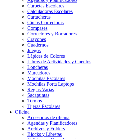
Agendas y Planificadores
Carpetas Escolares
Calculadoras Escolares
Cartucheras
Cintas Correctoras
Compases
Correctores y Borradores
Crayones
Cuadernos
Juegos
Lápices de Colores
Libros de Actividades y Cuentos
Loncheras
Marcadores
Mochilas Escolares
Mochilas Porta Laptops
Reglas Varias
Sacapuntas
Termos
Tijeras Escolares
Oficina
Accesorios de oficina
Agendas y Planificadores
Archivos y Folders
Blocks y Libretas