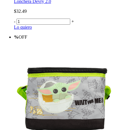
Lonchera Devry 2.0
$32.49
-
+
Lo quiero
%
OFF