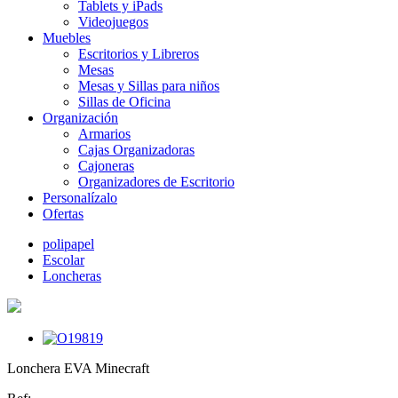
Tablets y iPads
Videojuegos
Muebles
Escritorios y Libreros
Mesas
Mesas y Sillas para niños
Sillas de Oficina
Organización
Armarios
Cajas Organizadoras
Cajoneras
Organizadores de Escritorio
Personalízalo
Ofertas
polipapel
Escolar
Loncheras
Lonchera EVA Minecraft