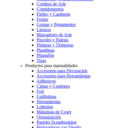
Combos de Arte
Complementos
Fieltro y Cambrela
Fomix
Gomas y Pegamentos
Lienzos
Marcadores de Arte
Pinceles y Paletas
Pinturas y Témperas
Plastilinas
Plumafón
Tizas
Productos para manualidades
Accesorios para Decoración
Accesorios para Herramientas
Adhesivos
Cintas y Cordones
Foil
Guillotinas
Herramientas
Lettering
Máquinas de Coser
Organización
Papeles Scrapbooking
Perforadoras con Diseño