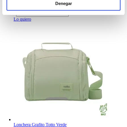
Denegar
$24.99
-
+
Lo quiero
Lonchera Grafito Totto Verde