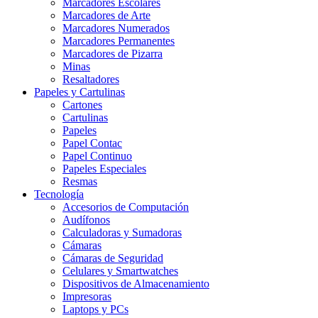
Marcadores Escolares
Marcadores de Arte
Marcadores Numerados
Marcadores Permanentes
Marcadores de Pizarra
Minas
Resaltadores
Papeles y Cartulinas
Cartones
Cartulinas
Papeles
Papel Contac
Papel Continuo
Papeles Especiales
Resmas
Tecnología
Accesorios de Computación
Audífonos
Calculadoras y Sumadoras
Cámaras
Cámaras de Seguridad
Celulares y Smartwatches
Dispositivos de Almacenamiento
Impresoras
Laptops y PCs