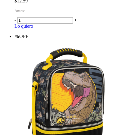
$12.59
Antes:
-
+
Lo quiero
%
OFF