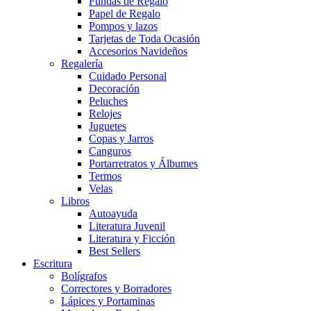
Fundas de Regalo
Papel de Regalo
Pompos y lazos
Tarjetas de Toda Ocasión
Accesorios Navideños
Regalería
Cuidado Personal
Decoración
Peluches
Relojes
Juguetes
Copas y Jarros
Canguros
Portarretratos y Álbumes
Termos
Velas
Libros
Autoayuda
Literatura Juvenil
Literatura y Ficción
Best Sellers
Escritura
Bolígrafos
Correctores y Borradores
Lápices y Portaminas