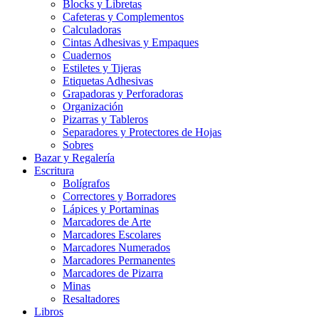
Blocks y Libretas
Cafeteras y Complementos
Calculadoras
Cintas Adhesivas y Empaques
Cuadernos
Estiletes y Tijeras
Etiquetas Adhesivas
Grapadoras y Perforadoras
Organización
Pizarras y Tableros
Separadores y Protectores de Hojas
Sobres
Bazar y Regalería
Escritura
Bolígrafos
Correctores y Borradores
Lápices y Portaminas
Marcadores de Arte
Marcadores Escolares
Marcadores Numerados
Marcadores Permanentes
Marcadores de Pizarra
Minas
Resaltadores
Libros