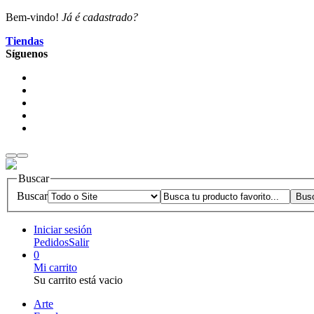
Bem-vindo!
Já é cadastrado?
Tiendas
Síguenos
Buscar
Buscar
Iniciar sesión
Pedidos
Salir
0
Mi carrito
Su carrito está vacio
Arte