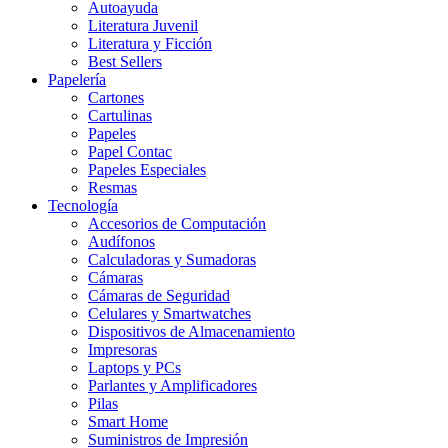
Autoayuda
Literatura Juvenil
Literatura y Ficción
Best Sellers
Papelería
Cartones
Cartulinas
Papeles
Papel Contac
Papeles Especiales
Resmas
Tecnología
Accesorios de Computación
Audífonos
Calculadoras y Sumadoras
Cámaras
Cámaras de Seguridad
Celulares y Smartwatches
Dispositivos de Almacenamiento
Impresoras
Laptops y PCs
Parlantes y Amplificadores
Pilas
Smart Home
Suministros de Impresión