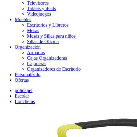
Televisores
Tablets y iPads
Videojuegos
Muebles
Escritorios y Libreros
Mesas
Mesas y Sillas para niños
Sillas de Oficina
Organización
Armarios
Cajas Organizadoras
Cajoneras
Organizadores de Escritorio
Personalízalo
Ofertas
polipapel
Escolar
Loncheras