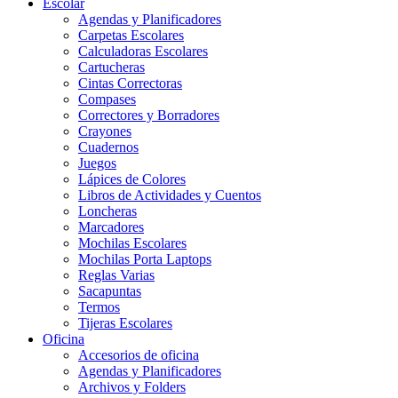
Escolar
Agendas y Planificadores
Carpetas Escolares
Calculadoras Escolares
Cartucheras
Cintas Correctoras
Compases
Correctores y Borradores
Crayones
Cuadernos
Juegos
Lápices de Colores
Libros de Actividades y Cuentos
Loncheras
Marcadores
Mochilas Escolares
Mochilas Porta Laptops
Reglas Varias
Sacapuntas
Termos
Tijeras Escolares
Oficina
Accesorios de oficina
Agendas y Planificadores
Archivos y Folders