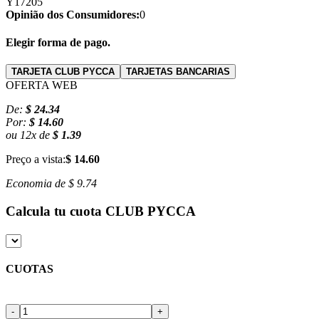
Y17205
Opinião dos Consumidores:
0
Elegir forma de pago.
TARJETA CLUB PYCCA
TARJETAS BANCARIAS
OFERTA WEB
De:
$ 24.34
Por:
$ 14.60
ou
12
x
de
$ 1.39
Preço a vista:
$ 14.60
Economia de
$ 9.74
Calcula tu cuota
CLUB PYCCA
CUOTAS
-
+