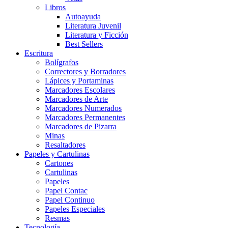
Libros
Autoayuda
Literatura Juvenil
Literatura y Ficción
Best Sellers
Escritura
Bolígrafos
Correctores y Borradores
Lápices y Portaminas
Marcadores Escolares
Marcadores de Arte
Marcadores Numerados
Marcadores Permanentes
Marcadores de Pizarra
Minas
Resaltadores
Papeles y Cartulinas
Cartones
Cartulinas
Papeles
Papel Contac
Papel Continuo
Papeles Especiales
Resmas
Tecnología