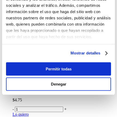
sociales y analizar el tráfico. Además, compartimos
Marcadores Fiesta Faber Castell 60 Colores
información sobre el uso que haga del sitio web con
$14.57
nuestros partners de redes sociales, publicidad y análisis
web, quienes pueden combinarla con otra información
Antes:
que les haya proporcionado o que hayan recopilado a
-
+
partir del uso que haya hecho de sus servicios.
Lo quiero
%
OFF
Mostrar detalles
Marcadores Bic Borrables x 12 Unidades
$4.20
Permitir todas
Antes:
-
+
Denegar
Lo quiero
Marcadores Staedtler 325WP 12 Piezas
$4.75
-
+
Lo quiero