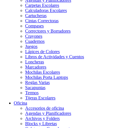
Agendas y Planificadores
Carpetas Escolares
Calculadoras Escolares
Cartucheras
Cintas Correctoras
Compases
Correctores y Borradores
Crayones
Cuadernos
Juegos
Lápices de Colores
Libros de Actividades y Cuentos
Loncheras
Marcadores
Mochilas Escolares
Mochilas Porta Laptops
Reglas Varias
Sacapuntas
Termos
Tijeras Escolares
Oficina
Accesorios de oficina
Agendas y Planificadores
Archivos y Folders
Blocks y Libretas