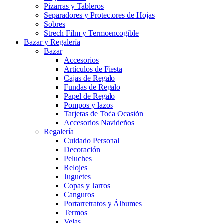
Pizarras y Tableros
Separadores y Protectores de Hojas
Sobres
Strech Film y Termoencogible
Bazar y Regalería
Bazar
Accesorios
Artículos de Fiesta
Cajas de Regalo
Fundas de Regalo
Papel de Regalo
Pompos y lazos
Tarjetas de Toda Ocasión
Accesorios Navideños
Regalería
Cuidado Personal
Decoración
Peluches
Relojes
Juguetes
Copas y Jarros
Canguros
Portarretratos y Álbumes
Termos
Velas