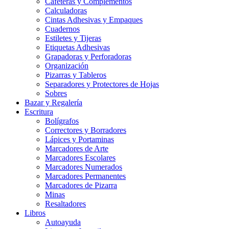
Cafeteras y Complementos
Calculadoras
Cintas Adhesivas y Empaques
Cuadernos
Estiletes y Tijeras
Etiquetas Adhesivas
Grapadoras y Perforadoras
Organización
Pizarras y Tableros
Separadores y Protectores de Hojas
Sobres
Bazar y Regalería
Escritura
Bolígrafos
Correctores y Borradores
Lápices y Portaminas
Marcadores de Arte
Marcadores Escolares
Marcadores Numerados
Marcadores Permanentes
Marcadores de Pizarra
Minas
Resaltadores
Libros
Autoayuda