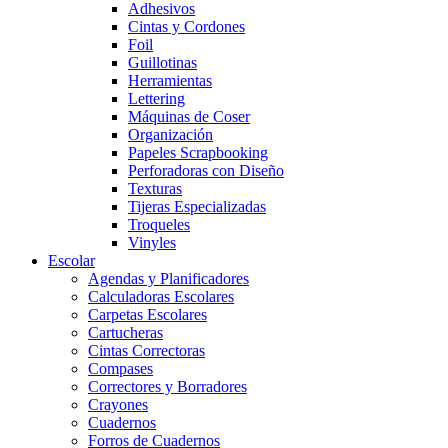
Adhesivos
Cintas y Cordones
Foil
Guillotinas
Herramientas
Lettering
Máquinas de Coser
Organización
Papeles Scrapbooking
Perforadoras con Diseño
Texturas
Tijeras Especializadas
Troqueles
Vinyles
Escolar
Agendas y Planificadores
Calculadoras Escolares
Carpetas Escolares
Cartucheras
Cintas Correctoras
Compases
Correctores y Borradores
Crayones
Cuadernos
Forros de Cuadernos