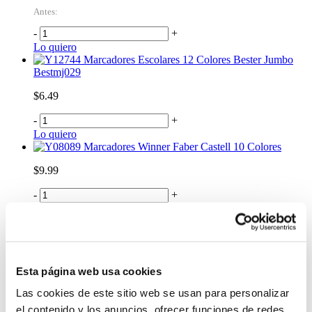
Antes:
-
+
Lo quiero
Marcadores Escolares 12 Colores Bester Jumbo
Bestmj029
$6.49
-
+
Lo quiero
Marcadores Winner Faber Castell 10 Colores
$9.99
-
+
Lo quiero
Marcadores Faber Castell Fiesta Caras 6 Colores
$2.25
-
+
Esta página web usa cookies
Lo quiero
Las cookies de este sitio web se usan para personalizar
%
OFF
el contenido y los anuncios, ofrecer funciones de redes