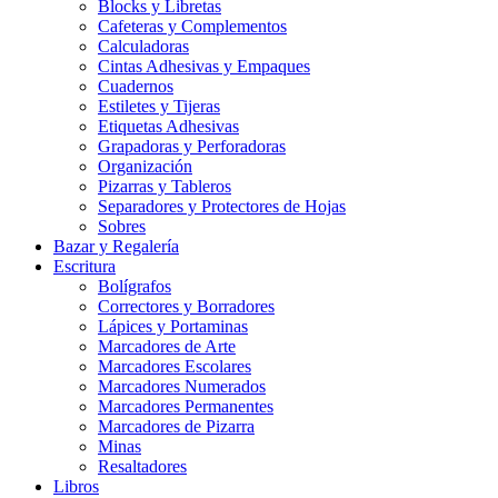
Blocks y Libretas
Cafeteras y Complementos
Calculadoras
Cintas Adhesivas y Empaques
Cuadernos
Estiletes y Tijeras
Etiquetas Adhesivas
Grapadoras y Perforadoras
Organización
Pizarras y Tableros
Separadores y Protectores de Hojas
Sobres
Bazar y Regalería
Escritura
Bolígrafos
Correctores y Borradores
Lápices y Portaminas
Marcadores de Arte
Marcadores Escolares
Marcadores Numerados
Marcadores Permanentes
Marcadores de Pizarra
Minas
Resaltadores
Libros