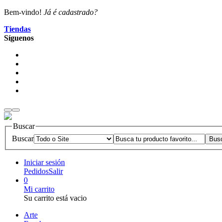
Bem-vindo!
Já é cadastrado?
Tiendas
Síguenos
Buscar
Buscar
Iniciar sesión
Pedidos
Salir
0
Mi carrito
Su carrito está vacio
Arte