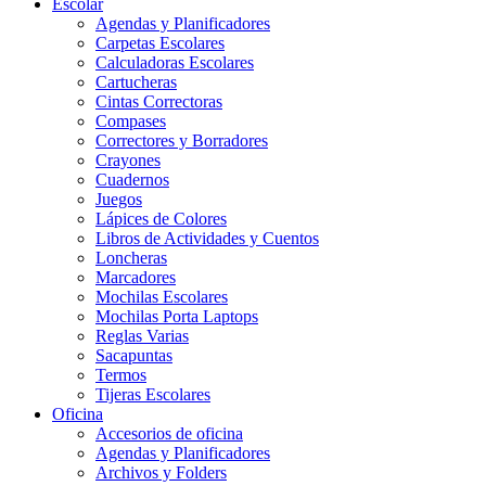
Escolar
Agendas y Planificadores
Carpetas Escolares
Calculadoras Escolares
Cartucheras
Cintas Correctoras
Compases
Correctores y Borradores
Crayones
Cuadernos
Juegos
Lápices de Colores
Libros de Actividades y Cuentos
Loncheras
Marcadores
Mochilas Escolares
Mochilas Porta Laptops
Reglas Varias
Sacapuntas
Termos
Tijeras Escolares
Oficina
Accesorios de oficina
Agendas y Planificadores
Archivos y Folders