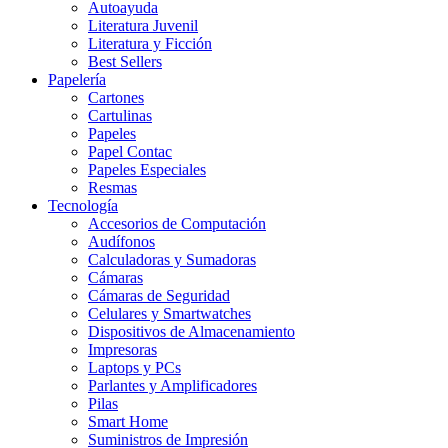
Autoayuda
Literatura Juvenil
Literatura y Ficción
Best Sellers
Papelería
Cartones
Cartulinas
Papeles
Papel Contac
Papeles Especiales
Resmas
Tecnología
Accesorios de Computación
Audífonos
Calculadoras y Sumadoras
Cámaras
Cámaras de Seguridad
Celulares y Smartwatches
Dispositivos de Almacenamiento
Impresoras
Laptops y PCs
Parlantes y Amplificadores
Pilas
Smart Home
Suministros de Impresión