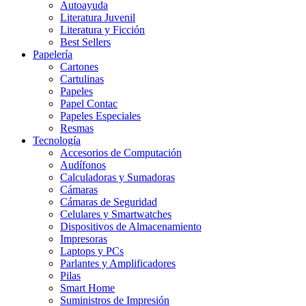
Autoayuda
Literatura Juvenil
Literatura y Ficción
Best Sellers
Papelería
Cartones
Cartulinas
Papeles
Papel Contac
Papeles Especiales
Resmas
Tecnología
Accesorios de Computación
Audífonos
Calculadoras y Sumadoras
Cámaras
Cámaras de Seguridad
Celulares y Smartwatches
Dispositivos de Almacenamiento
Impresoras
Laptops y PCs
Parlantes y Amplificadores
Pilas
Smart Home
Suministros de Impresión