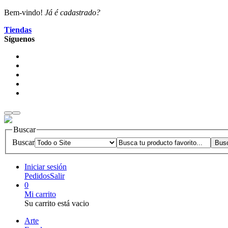
Bem-vindo!
Já é cadastrado?
Tiendas
Síguenos
Buscar
Buscar
Iniciar sesión
Pedidos
Salir
0
Mi carrito
Su carrito está vacio
Arte