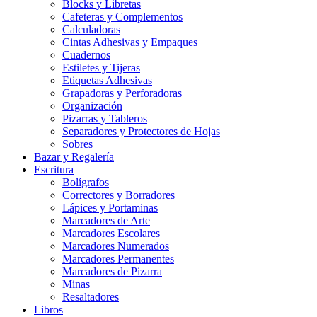
Blocks y Libretas
Cafeteras y Complementos
Calculadoras
Cintas Adhesivas y Empaques
Cuadernos
Estiletes y Tijeras
Etiquetas Adhesivas
Grapadoras y Perforadoras
Organización
Pizarras y Tableros
Separadores y Protectores de Hojas
Sobres
Bazar y Regalería
Escritura
Bolígrafos
Correctores y Borradores
Lápices y Portaminas
Marcadores de Arte
Marcadores Escolares
Marcadores Numerados
Marcadores Permanentes
Marcadores de Pizarra
Minas
Resaltadores
Libros