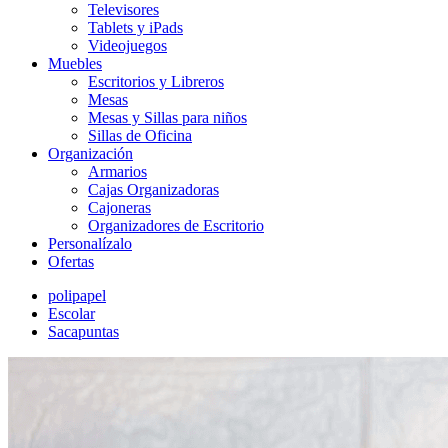
Televisores
Tablets y iPads
Videojuegos
Muebles
Escritorios y Libreros
Mesas
Mesas y Sillas para niños
Sillas de Oficina
Organización
Armarios
Cajas Organizadoras
Cajoneras
Organizadores de Escritorio
Personalízalo
Ofertas
polipapel
Escolar
Sacapuntas