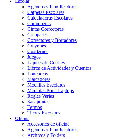
Escolar
Agendas y Planificadores
Carpetas Escolares
Calculadoras Escolares
Cartucheras
Cintas Correctoras
Compases
Correctores y Borradores
Crayones
Cuadernos
Juegos
Lápices de Colores
Libros de Actividades y Cuentos
Loncheras
Marcadores
Mochilas Escolares
Mochilas Porta Laptops
Reglas Varias
Sacapuntas
Termos
Tijeras Escolares
Oficina
Accesorios de oficina
Agendas y Planificadores
Archivos y Folders