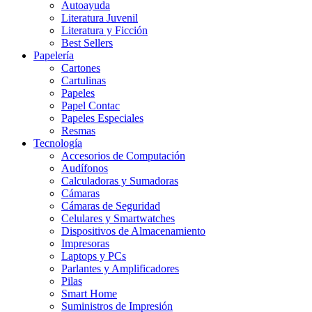
Autoayuda
Literatura Juvenil
Literatura y Ficción
Best Sellers
Papelería
Cartones
Cartulinas
Papeles
Papel Contac
Papeles Especiales
Resmas
Tecnología
Accesorios de Computación
Audífonos
Calculadoras y Sumadoras
Cámaras
Cámaras de Seguridad
Celulares y Smartwatches
Dispositivos de Almacenamiento
Impresoras
Laptops y PCs
Parlantes y Amplificadores
Pilas
Smart Home
Suministros de Impresión