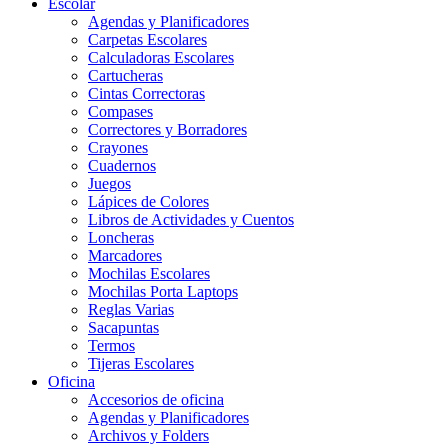
Escolar
Agendas y Planificadores
Carpetas Escolares
Calculadoras Escolares
Cartucheras
Cintas Correctoras
Compases
Correctores y Borradores
Crayones
Cuadernos
Juegos
Lápices de Colores
Libros de Actividades y Cuentos
Loncheras
Marcadores
Mochilas Escolares
Mochilas Porta Laptops
Reglas Varias
Sacapuntas
Termos
Tijeras Escolares
Oficina
Accesorios de oficina
Agendas y Planificadores
Archivos y Folders