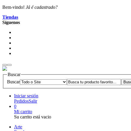
Bem-vindo!
Já é cadastrado?
Tiendas
Síguenos
Buscar
Buscar
Iniciar sesión
Pedidos
Salir
0
Mi carrito
Su carrito está vacio
Arte