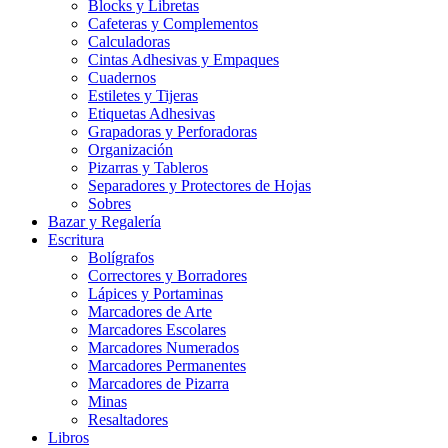
Blocks y Libretas
Cafeteras y Complementos
Calculadoras
Cintas Adhesivas y Empaques
Cuadernos
Estiletes y Tijeras
Etiquetas Adhesivas
Grapadoras y Perforadoras
Organización
Pizarras y Tableros
Separadores y Protectores de Hojas
Sobres
Bazar y Regalería
Escritura
Bolígrafos
Correctores y Borradores
Lápices y Portaminas
Marcadores de Arte
Marcadores Escolares
Marcadores Numerados
Marcadores Permanentes
Marcadores de Pizarra
Minas
Resaltadores
Libros