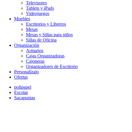
Televisores
Tablets y iPads
Videojuegos
Muebles
Escritorios y Libreros
Mesas
Mesas y Sillas para niños
Sillas de Oficina
Organización
Armarios
Cajas Organizadoras
Cajoneras
Organizadores de Escritorio
Personalízalo
Ofertas
polipapel
Escolar
Sacapuntas