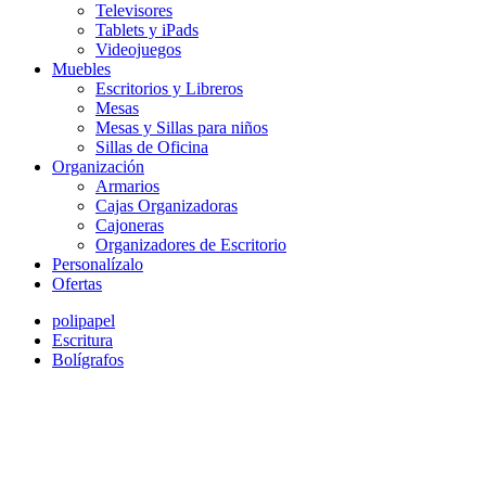
Televisores
Tablets y iPads
Videojuegos
Muebles
Escritorios y Libreros
Mesas
Mesas y Sillas para niños
Sillas de Oficina
Organización
Armarios
Cajas Organizadoras
Cajoneras
Organizadores de Escritorio
Personalízalo
Ofertas
polipapel
Escritura
Bolígrafos