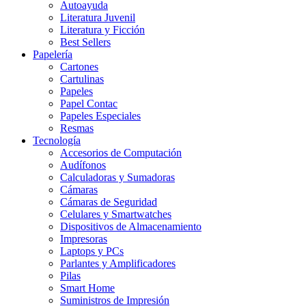
Autoayuda
Literatura Juvenil
Literatura y Ficción
Best Sellers
Papelería
Cartones
Cartulinas
Papeles
Papel Contac
Papeles Especiales
Resmas
Tecnología
Accesorios de Computación
Audífonos
Calculadoras y Sumadoras
Cámaras
Cámaras de Seguridad
Celulares y Smartwatches
Dispositivos de Almacenamiento
Impresoras
Laptops y PCs
Parlantes y Amplificadores
Pilas
Smart Home
Suministros de Impresión