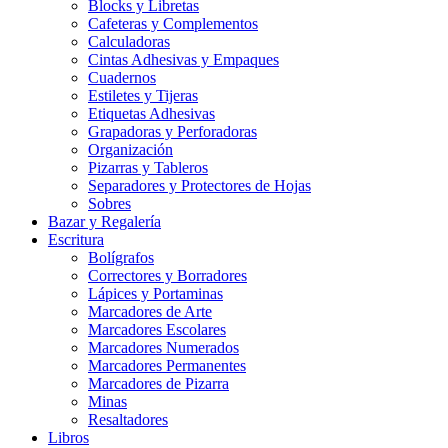
Blocks y Libretas
Cafeteras y Complementos
Calculadoras
Cintas Adhesivas y Empaques
Cuadernos
Estiletes y Tijeras
Etiquetas Adhesivas
Grapadoras y Perforadoras
Organización
Pizarras y Tableros
Separadores y Protectores de Hojas
Sobres
Bazar y Regalería
Escritura
Bolígrafos
Correctores y Borradores
Lápices y Portaminas
Marcadores de Arte
Marcadores Escolares
Marcadores Numerados
Marcadores Permanentes
Marcadores de Pizarra
Minas
Resaltadores
Libros