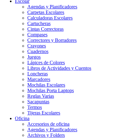
Escolar
Agendas y Planificadores
Carpetas Escolares
Calculadoras Escolares
Cartucheras
Cintas Correctoras
Compases
Correctores y Borradores
Crayones
Cuadernos
Juegos
Lápices de Colores
Libros de Actividades y Cuentos
Loncheras
Marcadores
Mochilas Escolares
Mochilas Porta Laptops
Reglas Varias
Sacapuntas
Termos
Tijeras Escolares
Oficina
Accesorios de oficina
Agendas y Planificadores
Archivos y Folders