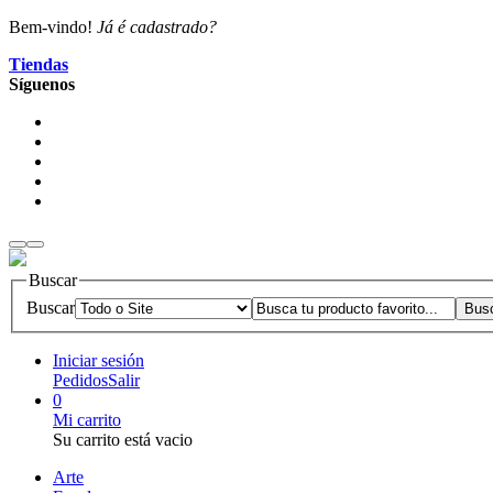
Bem-vindo!
Já é cadastrado?
Tiendas
Síguenos
Buscar
Buscar
Iniciar sesión
Pedidos
Salir
0
Mi carrito
Su carrito está vacio
Arte