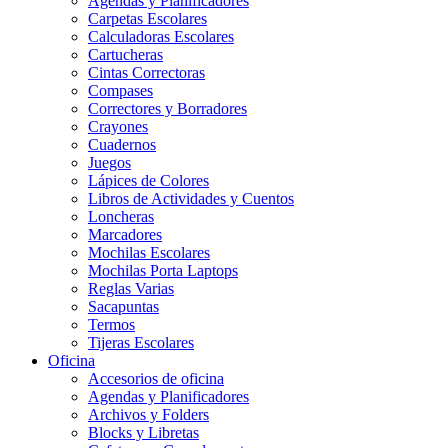
Agendas y Planificadores
Carpetas Escolares
Calculadoras Escolares
Cartucheras
Cintas Correctoras
Compases
Correctores y Borradores
Crayones
Cuadernos
Juegos
Lápices de Colores
Libros de Actividades y Cuentos
Loncheras
Marcadores
Mochilas Escolares
Mochilas Porta Laptops
Reglas Varias
Sacapuntas
Termos
Tijeras Escolares
Oficina
Accesorios de oficina
Agendas y Planificadores
Archivos y Folders
Blocks y Libretas