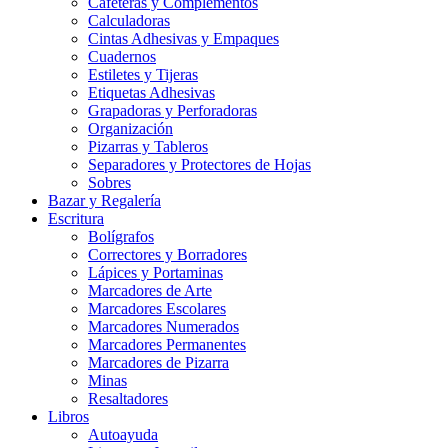
Cafeteras y Complementos
Calculadoras
Cintas Adhesivas y Empaques
Cuadernos
Estiletes y Tijeras
Etiquetas Adhesivas
Grapadoras y Perforadoras
Organización
Pizarras y Tableros
Separadores y Protectores de Hojas
Sobres
Bazar y Regalería
Escritura
Bolígrafos
Correctores y Borradores
Lápices y Portaminas
Marcadores de Arte
Marcadores Escolares
Marcadores Numerados
Marcadores Permanentes
Marcadores de Pizarra
Minas
Resaltadores
Libros
Autoayuda