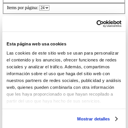
Items por página:
Produtos selecionados para comparar:
0
Comparar
Nuestra empresa
Esta página web usa cookies
Las cookies de este sitio web se usan para personalizar
¿Quiénes somos?
Nuestras tiendas
el contenido y los anuncios, ofrecer funciones de redes
sociales y analizar el tráfico. Además, compartimos
Servicio al cliente
información sobre el uso que haga del sitio web con
nuestros partners de redes sociales, publicidad y análisis
Contáctanos
¿Cómo comprar por internet?
web, quienes pueden combinarla con otra información
Términos y Condiciones
que les haya proporcionado o que hayan recopilado a
partir del uso que haya hecho de sus servicios.
Compra Segura
Mostrar detalles
Compra También con Crédito Directo