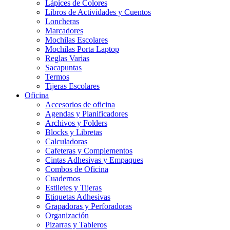
Lápices de Colores
Libros de Actividades y Cuentos
Loncheras
Marcadores
Mochilas Escolares
Mochilas Porta Laptop
Reglas Varias
Sacapuntas
Termos
Tijeras Escolares
Oficina
Accesorios de oficina
Agendas y Planificadores
Archivos y Folders
Blocks y Libretas
Calculadoras
Cafeteras y Complementos
Cintas Adhesivas y Empaques
Combos de Oficina
Cuadernos
Estiletes y Tijeras
Etiquetas Adhesivas
Grapadoras y Perforadoras
Organización
Pizarras y Tableros