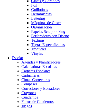
Cintas y Cordones
Foil
Guillotinas
Herramientas
Lettering
Máquinas de Coser
Organización
Papeles Scrapbooking
Perforadoras con Diseño
Texturas
Tijeras Especializadas
Troqueles
Vinyles
Escolar
Agendas y Planificadores
Calculadoras Escolares
Carpetas Escolares
Cartucheras
Cintas Correctoras
Compases
Correctores y Borradores
Crayones
Cuadernos
Forros de Cuadernos
Juegos