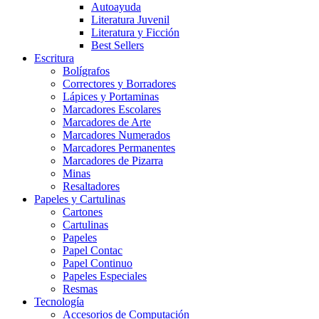
Autoayuda
Literatura Juvenil
Literatura y Ficción
Best Sellers
Escritura
Bolígrafos
Correctores y Borradores
Lápices y Portaminas
Marcadores Escolares
Marcadores de Arte
Marcadores Numerados
Marcadores Permanentes
Marcadores de Pizarra
Minas
Resaltadores
Papeles y Cartulinas
Cartones
Cartulinas
Papeles
Papel Contac
Papel Continuo
Papeles Especiales
Resmas
Tecnología
Accesorios de Computación