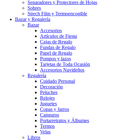
Separadores y Protectores de Hojas
Sobres
Strech Film y Termoencogible
Bazar y Regalería
Bazar
Accesorios
Artículos de Fiesta
Cajas de Regalo
Fundas de Regalo
Papel de Regalo
Pompos y lazos
Tarjetas de Toda Ocasión
Accesorios Navideños
Regalería
Cuidado Personal
Decoración
Peluches
Relojes
Juguetes
Copas y Jarros
Canguros
Portarretratos y Álbumes
Termos
Velas
Libros