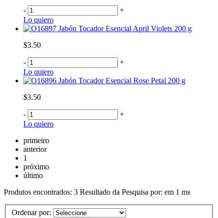
-
+
Lo quiero
Jabón Tocador Esencial April Violets 200 g
$3.50
-
+
Lo quiero
Jabón Tocador Esencial Rose Petal 200 g
$3.50
-
+
Lo quiero
primeiro
anterior
1
próximo
último
Produtos encontrados:
3
Resultado da Pesquisa por:
em
1 ms
Ordenar por: