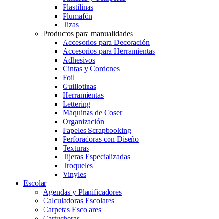
Plastilinas
Plumafón
Tizas
Productos para manualidades
Accesorios para Decoración
Accesorios para Herramientas
Adhesivos
Cintas y Cordones
Foil
Guillotinas
Herramientas
Lettering
Máquinas de Coser
Organización
Papeles Scrapbooking
Perforadoras con Diseño
Texturas
Tijeras Especializadas
Troqueles
Vinyles
Escolar
Agendas y Planificadores
Calculadoras Escolares
Carpetas Escolares
Cartucheras