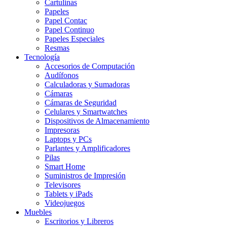
Cartulinas
Papeles
Papel Contac
Papel Continuo
Papeles Especiales
Resmas
Tecnología
Accesorios de Computación
Audífonos
Calculadoras y Sumadoras
Cámaras
Cámaras de Seguridad
Celulares y Smartwatches
Dispositivos de Almacenamiento
Impresoras
Laptops y PCs
Parlantes y Amplificadores
Pilas
Smart Home
Suministros de Impresión
Televisores
Tablets y iPads
Videojuegos
Muebles
Escritorios y Libreros