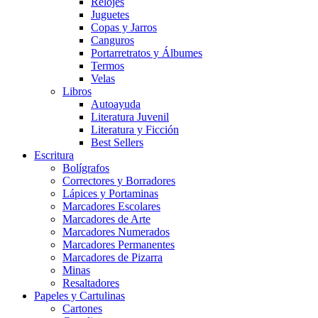
Relojes
Juguetes
Copas y Jarros
Canguros
Portarretratos y Álbumes
Termos
Velas
Libros
Autoayuda
Literatura Juvenil
Literatura y Ficción
Best Sellers
Escritura
Bolígrafos
Correctores y Borradores
Lápices y Portaminas
Marcadores Escolares
Marcadores de Arte
Marcadores Numerados
Marcadores Permanentes
Marcadores de Pizarra
Minas
Resaltadores
Papeles y Cartulinas
Cartones