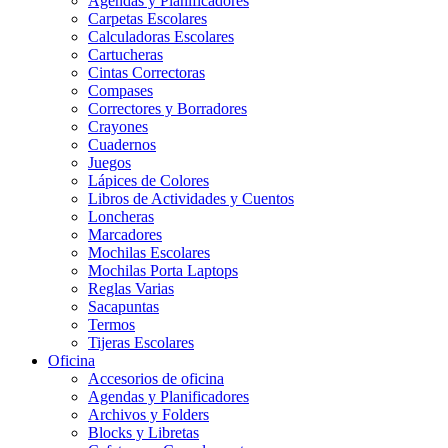
Agendas y Planificadores
Carpetas Escolares
Calculadoras Escolares
Cartucheras
Cintas Correctoras
Compases
Correctores y Borradores
Crayones
Cuadernos
Juegos
Lápices de Colores
Libros de Actividades y Cuentos
Loncheras
Marcadores
Mochilas Escolares
Mochilas Porta Laptops
Reglas Varias
Sacapuntas
Termos
Tijeras Escolares
Oficina
Accesorios de oficina
Agendas y Planificadores
Archivos y Folders
Blocks y Libretas