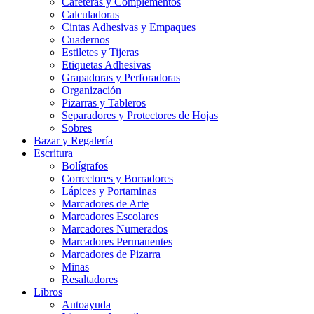
Cafeteras y Complementos
Calculadoras
Cintas Adhesivas y Empaques
Cuadernos
Estiletes y Tijeras
Etiquetas Adhesivas
Grapadoras y Perforadoras
Organización
Pizarras y Tableros
Separadores y Protectores de Hojas
Sobres
Bazar y Regalería
Escritura
Bolígrafos
Correctores y Borradores
Lápices y Portaminas
Marcadores de Arte
Marcadores Escolares
Marcadores Numerados
Marcadores Permanentes
Marcadores de Pizarra
Minas
Resaltadores
Libros
Autoayuda