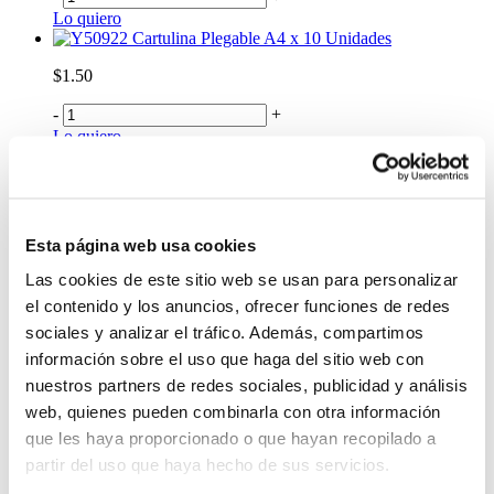
Lo quiero
Cartulina Plegable A4 x 10 Unidades
$1.50
-
+
Lo quiero
Cartulina Plegable A3 x 10 Unidades
$3.25
-
+
Esta página web usa cookies
Lo quiero
Cartulina Esmaltada A4 x 10 Unidades
Las cookies de este sitio web se usan para personalizar
el contenido y los anuncios, ofrecer funciones de redes
$1.45
sociales y analizar el tráfico. Además, compartimos
-
+
información sobre el uso que haga del sitio web con
Lo quiero
nuestros partners de redes sociales, publicidad y análisis
Cartulina Astrobrights A3 x 10 Unidades
web, quienes pueden combinarla con otra información
$5.99
que les haya proporcionado o que hayan recopilado a
partir del uso que haya hecho de sus servicios.
-
+
Lo quiero