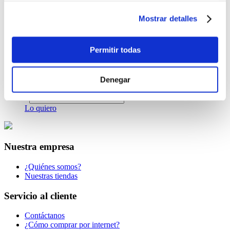
Cartulina Bristol Negro A3 x 25 Unidades
Mostrar detalles
$3.99
-
+
Permitir todas
Lo quiero
Cartulina Bristol Blanca A3 x 25 Unidades
Denegar
$2.50
-
+
Lo quiero
Nuestra empresa
¿Quiénes somos?
Nuestras tiendas
Servicio al cliente
Contáctanos
¿Cómo comprar por internet?