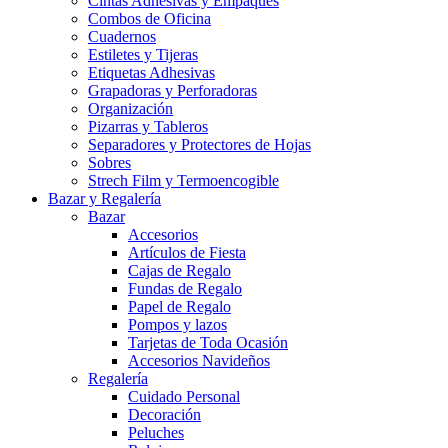
Cintas Adhesivas y Empaques
Combos de Oficina
Cuadernos
Estiletes y Tijeras
Etiquetas Adhesivas
Grapadoras y Perforadoras
Organización
Pizarras y Tableros
Separadores y Protectores de Hojas
Sobres
Strech Film y Termoencogible
Bazar y Regalería
Bazar
Accesorios
Artículos de Fiesta
Cajas de Regalo
Fundas de Regalo
Papel de Regalo
Pompos y lazos
Tarjetas de Toda Ocasión
Accesorios Navideños
Regalería
Cuidado Personal
Decoración
Peluches