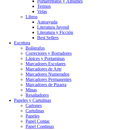
Portarretratos y Álbumes
Termos
Velas
Libros
Autoayuda
Literatura Juvenil
Literatura y Ficción
Best Sellers
Escritura
Bolígrafos
Correctores y Borradores
Lápices y Portaminas
Marcadores Escolares
Marcadores de Arte
Marcadores Numerados
Marcadores Permanentes
Marcadores de Pizarra
Minas
Resaltadores
Papeles y Cartulinas
Cartones
Cartulinas
Papeles
Papel Contac
Papel Continuo