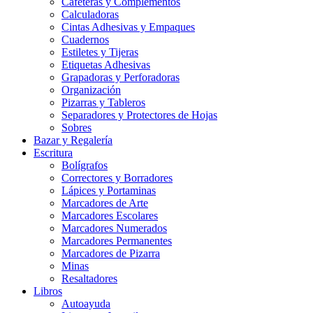
Cafeteras y Complementos
Calculadoras
Cintas Adhesivas y Empaques
Cuadernos
Estiletes y Tijeras
Etiquetas Adhesivas
Grapadoras y Perforadoras
Organización
Pizarras y Tableros
Separadores y Protectores de Hojas
Sobres
Bazar y Regalería
Escritura
Bolígrafos
Correctores y Borradores
Lápices y Portaminas
Marcadores de Arte
Marcadores Escolares
Marcadores Numerados
Marcadores Permanentes
Marcadores de Pizarra
Minas
Resaltadores
Libros
Autoayuda