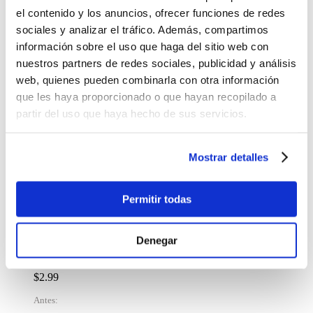
$29.99
el contenido y los anuncios, ofrecer funciones de redes
sociales y analizar el tráfico. Además, compartimos
-
+
Lo quiero
información sobre el uso que haga del sitio web con
Set de Pulseras Hot Focus con Dijes y Estuche de
nuestros partners de redes sociales, publicidad y análisis
Joyería
web, quienes pueden combinarla con otra información
$25.99
que les haya proporcionado o que hayan recopilado a
partir del uso que haya hecho de sus servicios.
-
+
Lo quiero
Figura para Pintar Ideal Stitch
Mostrar detalles
$9.25
-
+
Permitir todas
Lo quiero
%
OFF
Denegar
Set de Arte Lolita 2
$2.99
Antes: