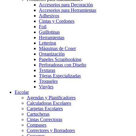
Accesorios para Decoración
Accesorios para Herramientas
Adhesivos
Cintas y Cordones
Foil
Guillotinas
Herramientas
Lettering
Máquinas de Coser
Organización
Papeles Scrapbooking
Perforadoras con Diseño
Texturas
Tijeras Especializadas
Troqueles
Vinyles
Escolar
Agendas y Planificadores
Calculadoras Escolares
Carpetas Escolares
Cartucheras
Cintas Correctoras
Compases
Correctores y Borradores
Crayones