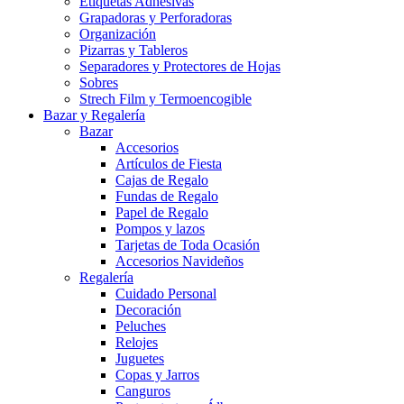
Etiquetas Adhesivas
Grapadoras y Perforadoras
Organización
Pizarras y Tableros
Separadores y Protectores de Hojas
Sobres
Strech Film y Termoencogible
Bazar y Regalería
Bazar
Accesorios
Artículos de Fiesta
Cajas de Regalo
Fundas de Regalo
Papel de Regalo
Pompos y lazos
Tarjetas de Toda Ocasión
Accesorios Navideños
Regalería
Cuidado Personal
Decoración
Peluches
Relojes
Juguetes
Copas y Jarros
Canguros