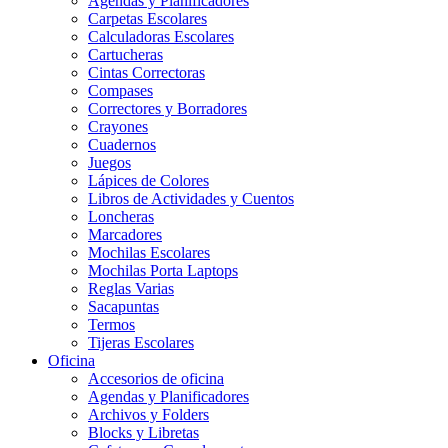
Agendas y Planificadores
Carpetas Escolares
Calculadoras Escolares
Cartucheras
Cintas Correctoras
Compases
Correctores y Borradores
Crayones
Cuadernos
Juegos
Lápices de Colores
Libros de Actividades y Cuentos
Loncheras
Marcadores
Mochilas Escolares
Mochilas Porta Laptops
Reglas Varias
Sacapuntas
Termos
Tijeras Escolares
Oficina
Accesorios de oficina
Agendas y Planificadores
Archivos y Folders
Blocks y Libretas