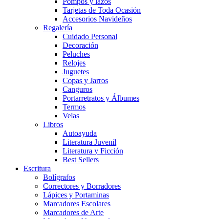
Pompos y lazos
Tarjetas de Toda Ocasión
Accesorios Navideños
Regalería
Cuidado Personal
Decoración
Peluches
Relojes
Juguetes
Copas y Jarros
Canguros
Portarretratos y Álbumes
Termos
Velas
Libros
Autoayuda
Literatura Juvenil
Literatura y Ficción
Best Sellers
Escritura
Bolígrafos
Correctores y Borradores
Lápices y Portaminas
Marcadores Escolares
Marcadores de Arte