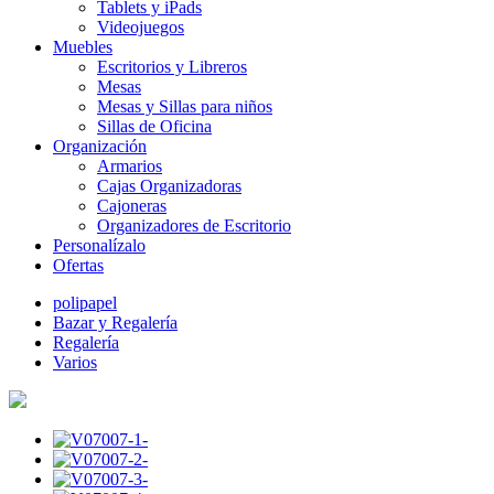
Tablets y iPads
Videojuegos
Muebles
Escritorios y Libreros
Mesas
Mesas y Sillas para niños
Sillas de Oficina
Organización
Armarios
Cajas Organizadoras
Cajoneras
Organizadores de Escritorio
Personalízalo
Ofertas
polipapel
Bazar y Regalería
Regalería
Varios