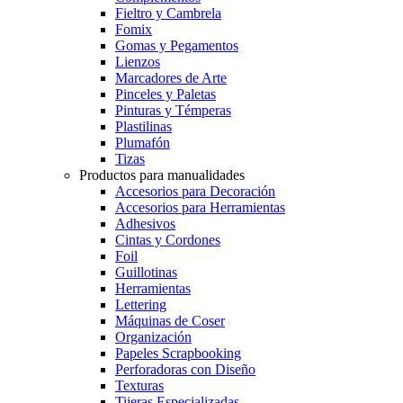
Fieltro y Cambrela
Fomix
Gomas y Pegamentos
Lienzos
Marcadores de Arte
Pinceles y Paletas
Pinturas y Témperas
Plastilinas
Plumafón
Tizas
Productos para manualidades
Accesorios para Decoración
Accesorios para Herramientas
Adhesivos
Cintas y Cordones
Foil
Guillotinas
Herramientas
Lettering
Máquinas de Coser
Organización
Papeles Scrapbooking
Perforadoras con Diseño
Texturas
Tijeras Especializadas