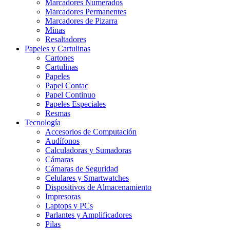
Marcadores Numerados
Marcadores Permanentes
Marcadores de Pizarra
Minas
Resaltadores
Papeles y Cartulinas
Cartones
Cartulinas
Papeles
Papel Contac
Papel Continuo
Papeles Especiales
Resmas
Tecnología
Accesorios de Computación
Audífonos
Calculadoras y Sumadoras
Cámaras
Cámaras de Seguridad
Celulares y Smartwatches
Dispositivos de Almacenamiento
Impresoras
Laptops y PCs
Parlantes y Amplificadores
Pilas