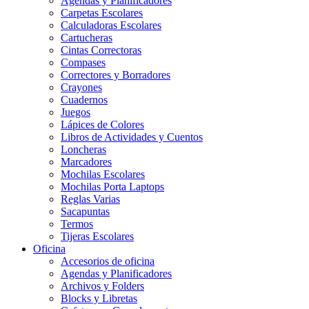
Agendas y Planificadores
Carpetas Escolares
Calculadoras Escolares
Cartucheras
Cintas Correctoras
Compases
Correctores y Borradores
Crayones
Cuadernos
Juegos
Lápices de Colores
Libros de Actividades y Cuentos
Loncheras
Marcadores
Mochilas Escolares
Mochilas Porta Laptops
Reglas Varias
Sacapuntas
Termos
Tijeras Escolares
Oficina
Accesorios de oficina
Agendas y Planificadores
Archivos y Folders
Blocks y Libretas