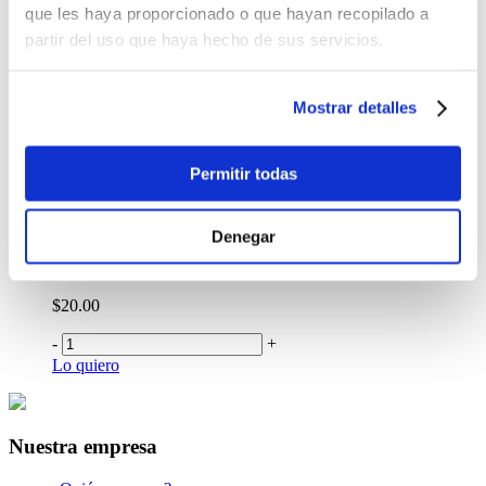
que les haya proporcionado o que hayan recopilado a
Lo quiero
Candado Tsa Viaje Poxy
partir del uso que haya hecho de sus servicios.
$16.99
Mostrar detalles
-
+
Lo quiero
Gafas Niro
Permitir todas
$97.00
-
+
Denegar
Lo quiero
Gorra Totto Competencia
$20.00
-
+
Lo quiero
Nuestra empresa