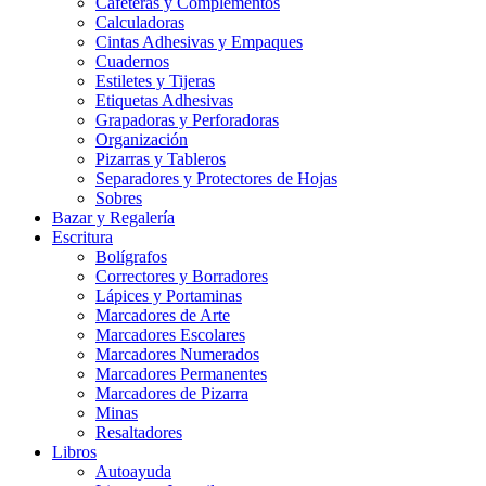
Cafeteras y Complementos
Calculadoras
Cintas Adhesivas y Empaques
Cuadernos
Estiletes y Tijeras
Etiquetas Adhesivas
Grapadoras y Perforadoras
Organización
Pizarras y Tableros
Separadores y Protectores de Hojas
Sobres
Bazar y Regalería
Escritura
Bolígrafos
Correctores y Borradores
Lápices y Portaminas
Marcadores de Arte
Marcadores Escolares
Marcadores Numerados
Marcadores Permanentes
Marcadores de Pizarra
Minas
Resaltadores
Libros
Autoayuda