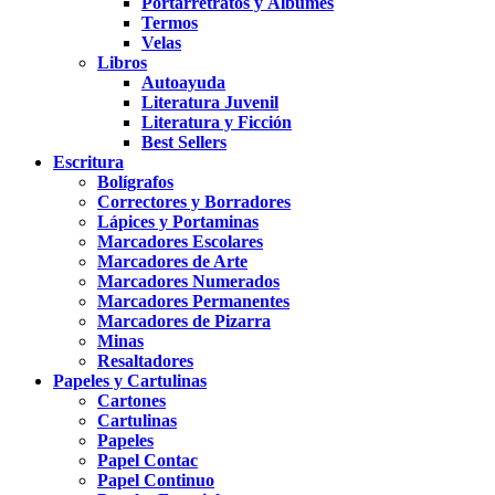
Portarretratos y Álbumes
Termos
Velas
Libros
Autoayuda
Literatura Juvenil
Literatura y Ficción
Best Sellers
Escritura
Bolígrafos
Correctores y Borradores
Lápices y Portaminas
Marcadores Escolares
Marcadores de Arte
Marcadores Numerados
Marcadores Permanentes
Marcadores de Pizarra
Minas
Resaltadores
Papeles y Cartulinas
Cartones
Cartulinas
Papeles
Papel Contac
Papel Continuo