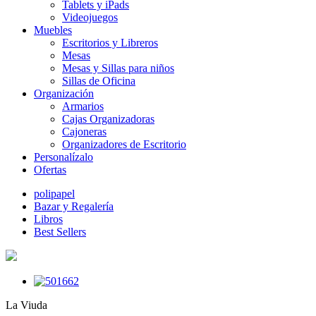
Tablets y iPads
Videojuegos
Muebles
Escritorios y Libreros
Mesas
Mesas y Sillas para niños
Sillas de Oficina
Organización
Armarios
Cajas Organizadoras
Cajoneras
Organizadores de Escritorio
Personalízalo
Ofertas
polipapel
Bazar y Regalería
Libros
Best Sellers
La Viuda