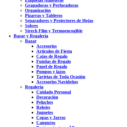
Etiquetas Adhesivas
Grapadoras y Perforadoras
Organización
Pizarras y Tableros
Separadores y Protectores de Hojas
Sobres
Strech Film y Termoencogible
Bazar y Regalería
Bazar
Accesorios
Artículos de Fiesta
Cajas de Regalo
Fundas de Regalo
Papel de Regalo
Pompos y lazos
Tarjetas de Toda Ocasión
Accesorios Navideños
Regalería
Cuidado Personal
Decoración
Peluches
Relojes
Juguetes
Copas y Jarros
Canguros