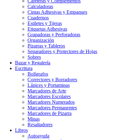
Cafeteras y Complementos
Calculadoras
Cintas Adhesivas y Empaques
Cuadernos
Estiletes y Tijeras
Etiquetas Adhesivas
Grapadoras y Perforadoras
Organización
Pizarras y Tableros
Separadores y Protectores de Hojas
Sobres
Bazar y Regalería
Escritura
Bolígrafos
Correctores y Borradores
Lápices y Portaminas
Marcadores de Arte
Marcadores Escolares
Marcadores Numerados
Marcadores Permanentes
Marcadores de Pizarra
Minas
Resaltadores
Libros
Autoayuda