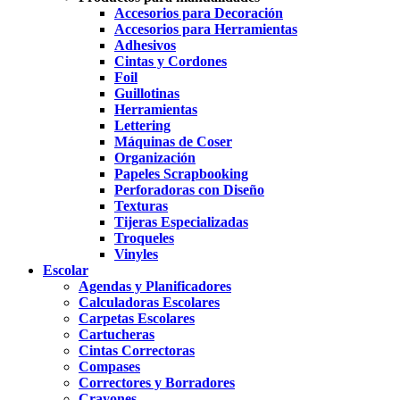
Accesorios para Decoración
Accesorios para Herramientas
Adhesivos
Cintas y Cordones
Foil
Guillotinas
Herramientas
Lettering
Máquinas de Coser
Organización
Papeles Scrapbooking
Perforadoras con Diseño
Texturas
Tijeras Especializadas
Troqueles
Vinyles
Escolar
Agendas y Planificadores
Calculadoras Escolares
Carpetas Escolares
Cartucheras
Cintas Correctoras
Compases
Correctores y Borradores
Crayones