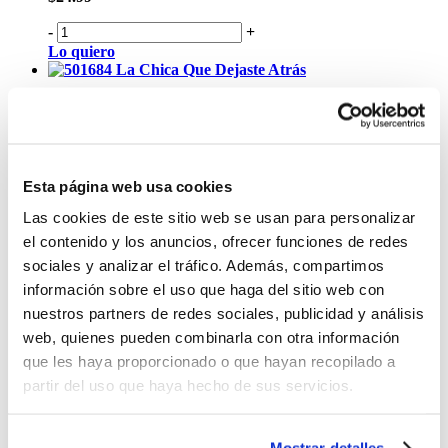
-
+
Lo quiero
La Chica Que Dejaste Atrás
$23.99
-
+
Lo quiero
El Rabino
Esta página web usa cookies
$23.99
Las cookies de este sitio web se usan para personalizar
el contenido y los anuncios, ofrecer funciones de redes
-
+
sociales y analizar el tráfico. Además, compartimos
Lo quiero
El Juego Del Ángel
información sobre el uso que haga del sitio web con
nuestros partners de redes sociales, publicidad y análisis
$19.99
web, quienes pueden combinarla con otra información
-
+
que les haya proporcionado o que hayan recopilado a
Lo quiero
partir del uso que haya hecho de sus servicios.
Cell
$19.99