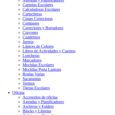
Agendas y Planificadores
Carpetas Escolares
Calculadoras Escolares
Cartucheras
Cintas Correctoras
Compases
Correctores y Borradores
Crayones
Cuadernos
Juegos
Lápices de Colores
Libros de Actividades y Cuentos
Loncheras
Marcadores
Mochilas Escolares
Mochilas Porta Laptops
Reglas Varias
Sacapuntas
Termos
Tijeras Escolares
Oficina
Accesorios de oficina
Agendas y Planificadores
Archivos y Folders
Blocks y Libretas