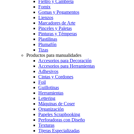
Fieltro y Cambrela
Fomix
Gomas y Pegamentos
Lienzos
Marcadores de Arte
Pinceles y Paletas
Pinturas y Témperas
Plastilinas
Plumafón
Tizas
Productos para manualidades
Accesorios para Decoración
Accesorios para Herramientas
Adhesivos
Cintas y Cordones
Foil
Guillotinas
Herramientas
Lettering
Máquinas de Coser
Organización
Papeles Scrapbooking
Perforadoras con Diseño
Texturas
Tijeras Especializadas