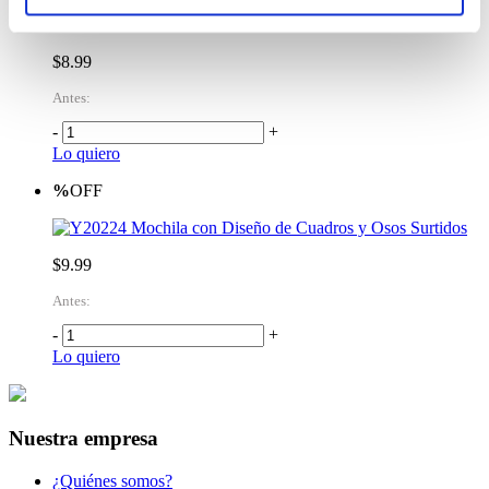
Mochila Preescolar de Animales Surtido
$8.99
Antes:
-
+
Lo quiero
%
OFF
Mochila con Diseño de Cuadros y Osos Surtidos
$9.99
Antes:
-
+
Lo quiero
Nuestra empresa
¿Quiénes somos?