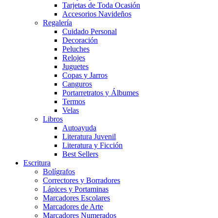
Tarjetas de Toda Ocasión
Accesorios Navideños
Regalería
Cuidado Personal
Decoración
Peluches
Relojes
Juguetes
Copas y Jarros
Canguros
Portarretratos y Álbumes
Termos
Velas
Libros
Autoayuda
Literatura Juvenil
Literatura y Ficción
Best Sellers
Escritura
Bolígrafos
Correctores y Borradores
Lápices y Portaminas
Marcadores Escolares
Marcadores de Arte
Marcadores Numerados