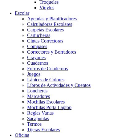
Troqueles
Vinyles
Escolar
Agendas y Planificadores
Calculadoras Escolares
Carpetas Escolares
Cartucheras
Cintas Correctoras
Compases
Correctores y Borradores
Crayones
Cuadernos
Forros de Cuadernos
Juegos
Lápices de Colores
Libros de Actividades y Cuentos
Loncheras
Marcadores
Mochilas Escolares
Mochilas Porta Laptop
Reglas Varias
Sacapuntas
Termos
Tijeras Escolares
Oficina