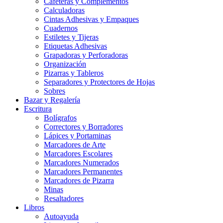
Cafeteras y Complementos
Calculadoras
Cintas Adhesivas y Empaques
Cuadernos
Estiletes y Tijeras
Etiquetas Adhesivas
Grapadoras y Perforadoras
Organización
Pizarras y Tableros
Separadores y Protectores de Hojas
Sobres
Bazar y Regalería
Escritura
Bolígrafos
Correctores y Borradores
Lápices y Portaminas
Marcadores de Arte
Marcadores Escolares
Marcadores Numerados
Marcadores Permanentes
Marcadores de Pizarra
Minas
Resaltadores
Libros
Autoayuda