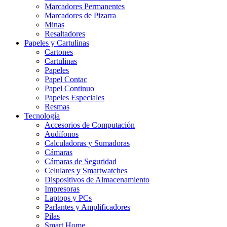
Marcadores Permanentes
Marcadores de Pizarra
Minas
Resaltadores
Papeles y Cartulinas
Cartones
Cartulinas
Papeles
Papel Contac
Papel Continuo
Papeles Especiales
Resmas
Tecnología
Accesorios de Computación
Audífonos
Calculadoras y Sumadoras
Cámaras
Cámaras de Seguridad
Celulares y Smartwatches
Dispositivos de Almacenamiento
Impresoras
Laptops y PCs
Parlantes y Amplificadores
Pilas
Smart Home