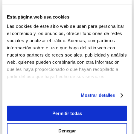
Lo quiero
Mochila mini cats de 20 x 21 x 10 cm
$14.98
Esta página web usa cookies
Las cookies de este sitio web se usan para personalizar
-
+
Lo quiero
el contenido y los anuncios, ofrecer funciones de redes
Mochila Mini de Panda Surtido
sociales y analizar el tráfico. Además, compartimos
información sobre el uso que haga del sitio web con
$7.99
nuestros partners de redes sociales, publicidad y análisis
-
+
web, quienes pueden combinarla con otra información
Lo quiero
que les haya proporcionado o que hayan recopilado a
%
OFF
partir del uso que haya hecho de sus servicios.
Mochila de Tela Oxford Arcoíris Surtido
Mostrar detalles
$15.00
Antes:
Permitir todas
-
+
Lo quiero
%
OFF
Denegar