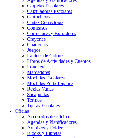
Agendas y Planificadores
Carpetas Escolares
Calculadoras Escolares
Cartucheras
Cintas Correctoras
Compases
Correctores y Borradores
Crayones
Cuadernos
Juegos
Lápices de Colores
Libros de Actividades y Cuentos
Loncheras
Marcadores
Mochilas Escolares
Mochilas Porta Laptops
Reglas Varias
Sacapuntas
Termos
Tijeras Escolares
Oficina
Accesorios de oficina
Agendas y Planificadores
Archivos y Folders
Blocks y Libretas