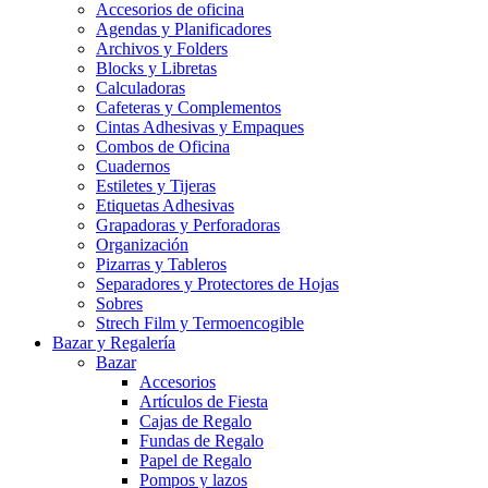
Accesorios de oficina
Agendas y Planificadores
Archivos y Folders
Blocks y Libretas
Calculadoras
Cafeteras y Complementos
Cintas Adhesivas y Empaques
Combos de Oficina
Cuadernos
Estiletes y Tijeras
Etiquetas Adhesivas
Grapadoras y Perforadoras
Organización
Pizarras y Tableros
Separadores y Protectores de Hojas
Sobres
Strech Film y Termoencogible
Bazar y Regalería
Bazar
Accesorios
Artículos de Fiesta
Cajas de Regalo
Fundas de Regalo
Papel de Regalo
Pompos y lazos