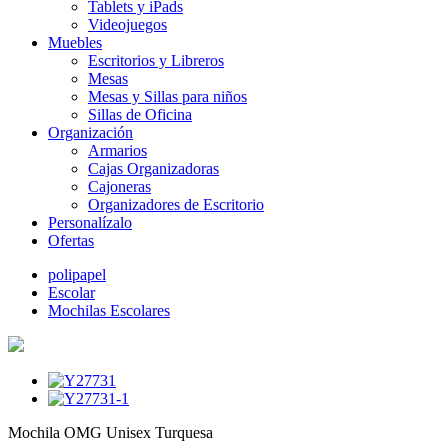
Tablets y iPads
Videojuegos
Muebles
Escritorios y Libreros
Mesas
Mesas y Sillas para niños
Sillas de Oficina
Organización
Armarios
Cajas Organizadoras
Cajoneras
Organizadores de Escritorio
Personalízalo
Ofertas
polipapel
Escolar
Mochilas Escolares
Mochila OMG Unisex Turquesa