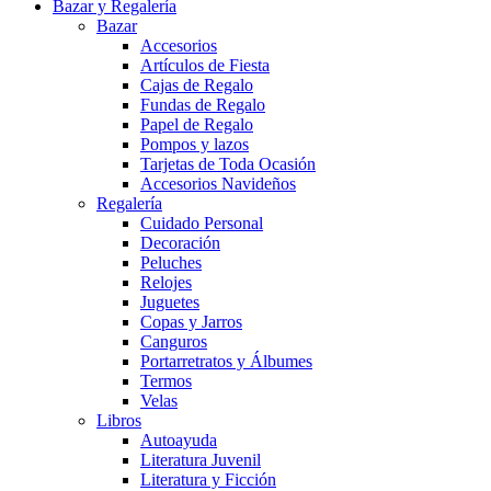
Bazar y Regalería
Bazar
Accesorios
Artículos de Fiesta
Cajas de Regalo
Fundas de Regalo
Papel de Regalo
Pompos y lazos
Tarjetas de Toda Ocasión
Accesorios Navideños
Regalería
Cuidado Personal
Decoración
Peluches
Relojes
Juguetes
Copas y Jarros
Canguros
Portarretratos y Álbumes
Termos
Velas
Libros
Autoayuda
Literatura Juvenil
Literatura y Ficción