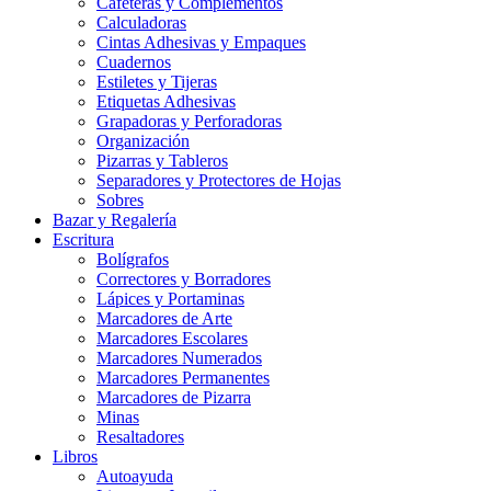
Cafeteras y Complementos
Calculadoras
Cintas Adhesivas y Empaques
Cuadernos
Estiletes y Tijeras
Etiquetas Adhesivas
Grapadoras y Perforadoras
Organización
Pizarras y Tableros
Separadores y Protectores de Hojas
Sobres
Bazar y Regalería
Escritura
Bolígrafos
Correctores y Borradores
Lápices y Portaminas
Marcadores de Arte
Marcadores Escolares
Marcadores Numerados
Marcadores Permanentes
Marcadores de Pizarra
Minas
Resaltadores
Libros
Autoayuda