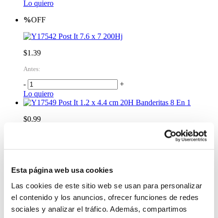
Lo quiero
%
OFF
Post It 7.6 x 7 200Hj
$1.39
Antes:
-
+
Lo quiero
Post It 1.2 x 4.4 cm 20H Banderitas 8 En 1
$0.99
-
+
Lo quiero
Apoyamano A5 Macarrón Colors
Esta página web usa cookies
$1.99
Las cookies de este sitio web se usan para personalizar
-
+
el contenido y los anuncios, ofrecer funciones de redes
Lo quiero
Organizador de Escritorio 13.5 x 8 x 5 cm Negro
sociales y analizar el tráfico. Además, compartimos