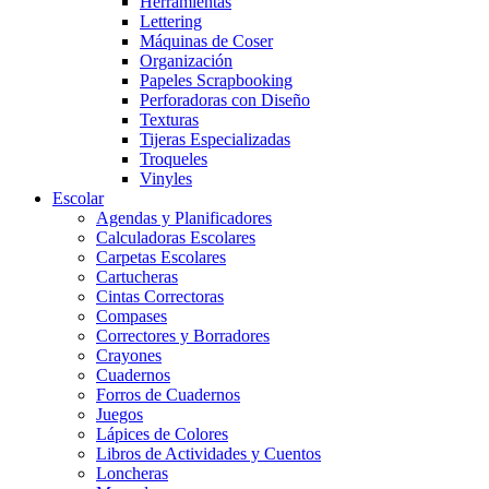
Herramientas
Lettering
Máquinas de Coser
Organización
Papeles Scrapbooking
Perforadoras con Diseño
Texturas
Tijeras Especializadas
Troqueles
Vinyles
Escolar
Agendas y Planificadores
Calculadoras Escolares
Carpetas Escolares
Cartucheras
Cintas Correctoras
Compases
Correctores y Borradores
Crayones
Cuadernos
Forros de Cuadernos
Juegos
Lápices de Colores
Libros de Actividades y Cuentos
Loncheras