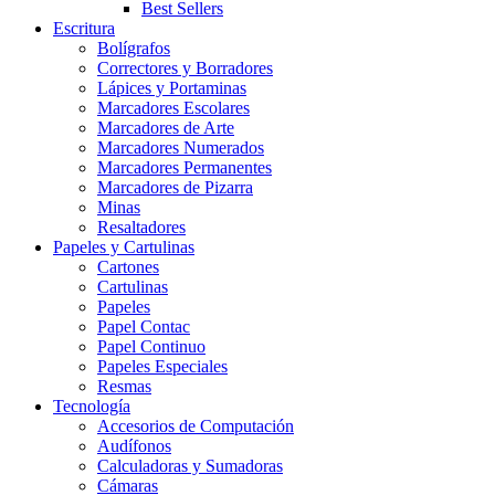
Best Sellers
Escritura
Bolígrafos
Correctores y Borradores
Lápices y Portaminas
Marcadores Escolares
Marcadores de Arte
Marcadores Numerados
Marcadores Permanentes
Marcadores de Pizarra
Minas
Resaltadores
Papeles y Cartulinas
Cartones
Cartulinas
Papeles
Papel Contac
Papel Continuo
Papeles Especiales
Resmas
Tecnología
Accesorios de Computación
Audífonos
Calculadoras y Sumadoras
Cámaras