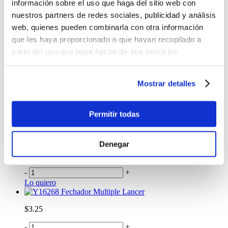
información sobre el uso que haga del sitio web con
$14.98
nuestros partners de redes sociales, publicidad y análisis
-
+
web, quienes pueden combinarla con otra información
Lo quiero
que les haya proporcionado o que hayan recopilado a
BORRADOR PIZARRA PELIKAN
partir del uso que haya hecho de sus servicios.
$2.99
-
+
Mostrar detalles
Lo quiero
%
OFF
Permitir todas
Sacagrapas Work Station
$0.45
Denegar
Antes:
-
+
Lo quiero
Fechador Multiple Lancer
$3.25
-
+