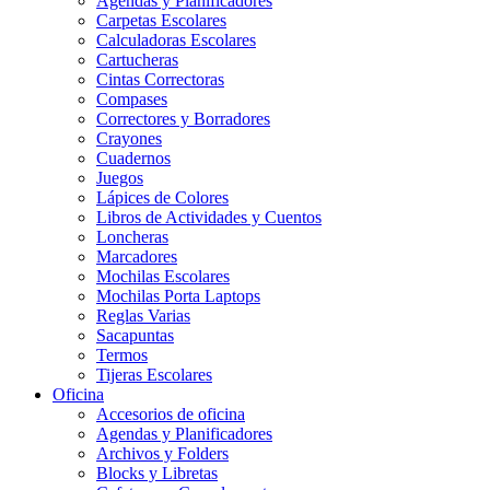
Agendas y Planificadores
Carpetas Escolares
Calculadoras Escolares
Cartucheras
Cintas Correctoras
Compases
Correctores y Borradores
Crayones
Cuadernos
Juegos
Lápices de Colores
Libros de Actividades y Cuentos
Loncheras
Marcadores
Mochilas Escolares
Mochilas Porta Laptops
Reglas Varias
Sacapuntas
Termos
Tijeras Escolares
Oficina
Accesorios de oficina
Agendas y Planificadores
Archivos y Folders
Blocks y Libretas