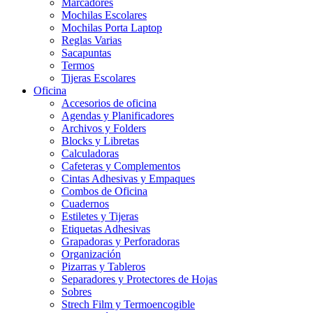
Marcadores
Mochilas Escolares
Mochilas Porta Laptop
Reglas Varias
Sacapuntas
Termos
Tijeras Escolares
Oficina
Accesorios de oficina
Agendas y Planificadores
Archivos y Folders
Blocks y Libretas
Calculadoras
Cafeteras y Complementos
Cintas Adhesivas y Empaques
Combos de Oficina
Cuadernos
Estiletes y Tijeras
Etiquetas Adhesivas
Grapadoras y Perforadoras
Organización
Pizarras y Tableros
Separadores y Protectores de Hojas
Sobres
Strech Film y Termoencogible