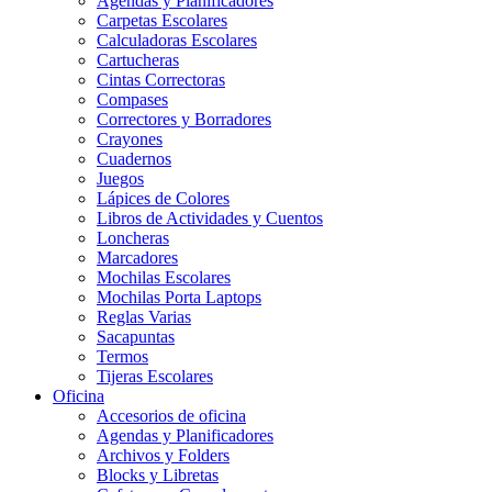
Agendas y Planificadores
Carpetas Escolares
Calculadoras Escolares
Cartucheras
Cintas Correctoras
Compases
Correctores y Borradores
Crayones
Cuadernos
Juegos
Lápices de Colores
Libros de Actividades y Cuentos
Loncheras
Marcadores
Mochilas Escolares
Mochilas Porta Laptops
Reglas Varias
Sacapuntas
Termos
Tijeras Escolares
Oficina
Accesorios de oficina
Agendas y Planificadores
Archivos y Folders
Blocks y Libretas