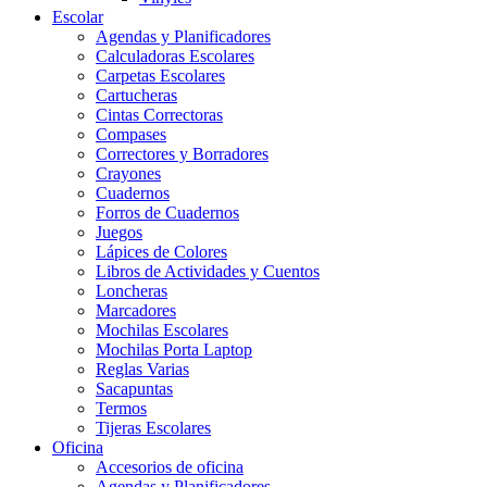
Escolar
Agendas y Planificadores
Calculadoras Escolares
Carpetas Escolares
Cartucheras
Cintas Correctoras
Compases
Correctores y Borradores
Crayones
Cuadernos
Forros de Cuadernos
Juegos
Lápices de Colores
Libros de Actividades y Cuentos
Loncheras
Marcadores
Mochilas Escolares
Mochilas Porta Laptop
Reglas Varias
Sacapuntas
Termos
Tijeras Escolares
Oficina
Accesorios de oficina
Agendas y Planificadores