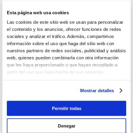
Antes:
-
+
Esta página web usa cookies
Lo quiero
Folder Rex A4 Elástico Azul U.
Las cookies de este sitio web se usan para personalizar
el contenido y los anuncios, ofrecer funciones de redes
$1.25
sociales y analizar el tráfico. Además, compartimos
-
+
información sobre el uso que haga del sitio web con
Lo quiero
nuestros partners de redes sociales, publicidad y análisis
Folder Rex Oficio Spiderman
web, quienes pueden combinarla con otra información
$2.99
que les haya proporcionado o que hayan recopilado a
partir del uso que haya hecho de sus servicios.
-
+
Lo quiero
Archivador Acordeon 6C Spiderman
Mostrar detalles
$5.99
-
+
Permitir todas
Lo quiero
%
OFF
Denegar
Caja Plástica Tipo Sobre 7.5 cm Fuelle