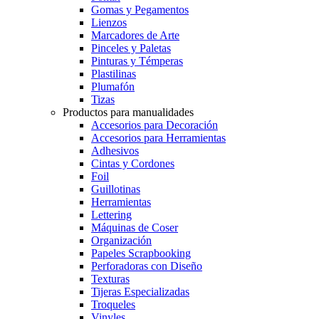
Gomas y Pegamentos
Lienzos
Marcadores de Arte
Pinceles y Paletas
Pinturas y Témperas
Plastilinas
Plumafón
Tizas
Productos para manualidades
Accesorios para Decoración
Accesorios para Herramientas
Adhesivos
Cintas y Cordones
Foil
Guillotinas
Herramientas
Lettering
Máquinas de Coser
Organización
Papeles Scrapbooking
Perforadoras con Diseño
Texturas
Tijeras Especializadas
Troqueles
Vinyles