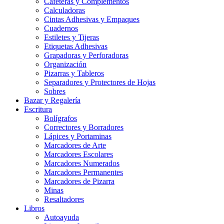
Cafeteras y Complementos
Calculadoras
Cintas Adhesivas y Empaques
Cuadernos
Estiletes y Tijeras
Etiquetas Adhesivas
Grapadoras y Perforadoras
Organización
Pizarras y Tableros
Separadores y Protectores de Hojas
Sobres
Bazar y Regalería
Escritura
Bolígrafos
Correctores y Borradores
Lápices y Portaminas
Marcadores de Arte
Marcadores Escolares
Marcadores Numerados
Marcadores Permanentes
Marcadores de Pizarra
Minas
Resaltadores
Libros
Autoayuda