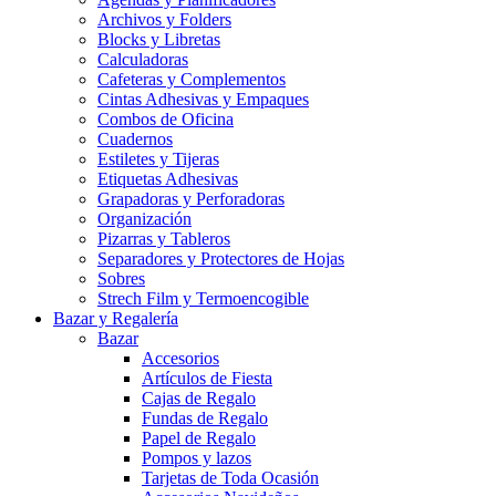
Archivos y Folders
Blocks y Libretas
Calculadoras
Cafeteras y Complementos
Cintas Adhesivas y Empaques
Combos de Oficina
Cuadernos
Estiletes y Tijeras
Etiquetas Adhesivas
Grapadoras y Perforadoras
Organización
Pizarras y Tableros
Separadores y Protectores de Hojas
Sobres
Strech Film y Termoencogible
Bazar y Regalería
Bazar
Accesorios
Artículos de Fiesta
Cajas de Regalo
Fundas de Regalo
Papel de Regalo
Pompos y lazos
Tarjetas de Toda Ocasión