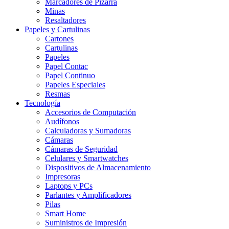
Marcadores de Pizarra
Minas
Resaltadores
Papeles y Cartulinas
Cartones
Cartulinas
Papeles
Papel Contac
Papel Continuo
Papeles Especiales
Resmas
Tecnología
Accesorios de Computación
Audífonos
Calculadoras y Sumadoras
Cámaras
Cámaras de Seguridad
Celulares y Smartwatches
Dispositivos de Almacenamiento
Impresoras
Laptops y PCs
Parlantes y Amplificadores
Pilas
Smart Home
Suministros de Impresión