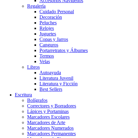
Accesorios Navideños
Regalería
Cuidado Personal
Decoración
Peluches
Relojes
Juguetes
Copas y Jarros
Canguros
Portarretratos y Álbumes
Termos
Velas
Libros
Autoayuda
Literatura Juvenil
Literatura y Ficción
Best Sellers
Escritura
Bolígrafos
Correctores y Borradores
Lápices y Portaminas
Marcadores Escolares
Marcadores de Arte
Marcadores Numerados
Marcadores Permanentes