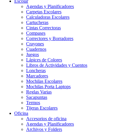
Escolar
Agendas y Planificadores
Carpetas Escolares
Calculadoras Escolares
Cartucheras
Cintas Correctoras
Compases
Correctores y Borradores
Crayones
Cuadernos
Juegos
Lápices de Colores
Libros de Actividades y Cuentos
Loncheras
Marcadores
Mochilas Escolares
Mochilas Porta Laptops
Reglas Varias
Sacapuntas
Termos
Tijeras Escolares
Oficina
Accesorios de oficina
Agendas y Planificadores
Archivos y Folders