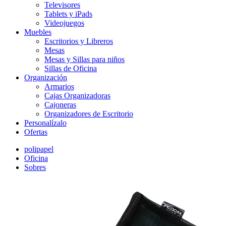
Televisores
Tablets y iPads
Videojuegos
Muebles
Escritorios y Libreros
Mesas
Mesas y Sillas para niños
Sillas de Oficina
Organización
Armarios
Cajas Organizadoras
Cajoneras
Organizadores de Escritorio
Personalízalo
Ofertas
polipapel
Oficina
Sobres