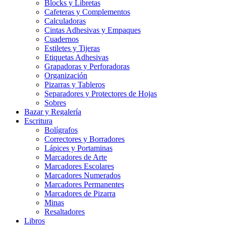
Blocks y Libretas
Cafeteras y Complementos
Calculadoras
Cintas Adhesivas y Empaques
Cuadernos
Estiletes y Tijeras
Etiquetas Adhesivas
Grapadoras y Perforadoras
Organización
Pizarras y Tableros
Separadores y Protectores de Hojas
Sobres
Bazar y Regalería
Escritura
Bolígrafos
Correctores y Borradores
Lápices y Portaminas
Marcadores de Arte
Marcadores Escolares
Marcadores Numerados
Marcadores Permanentes
Marcadores de Pizarra
Minas
Resaltadores
Libros