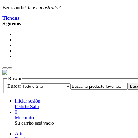
Bem-vindo!
Já é cadastrado?
Tiendas
Síguenos
Buscar
Buscar
Iniciar sesión
Pedidos
Salir
0
Mi carrito
Su carrito está vacio
Arte