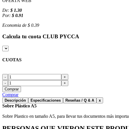
OFERTA WEB
De:
$ 1.30
Por:
$ 0.91
Economia de
$ 0.39
Calcula tu cuota
CLUB PYCCA
CUOTAS
-
+
-
+
Comprar
Comprar
Descripción
Especificaciones
Reseñas / Q & A
x
Sobre Plástico A5
Sobre Plastico en tamaño A5, para llevar tus documentos más importa
PERSONAS QUE VIERON ESTE PROD