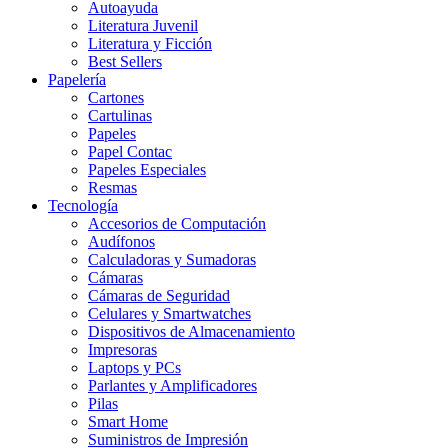
Autoayuda
Literatura Juvenil
Literatura y Ficción
Best Sellers
Papelería
Cartones
Cartulinas
Papeles
Papel Contac
Papeles Especiales
Resmas
Tecnología
Accesorios de Computación
Audífonos
Calculadoras y Sumadoras
Cámaras
Cámaras de Seguridad
Celulares y Smartwatches
Dispositivos de Almacenamiento
Impresoras
Laptops y PCs
Parlantes y Amplificadores
Pilas
Smart Home
Suministros de Impresión