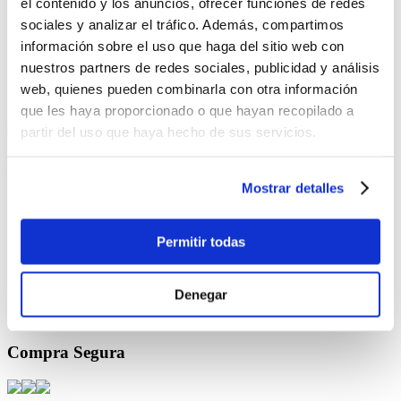
el contenido y los anuncios, ofrecer funciones de redes
Ordenar por:
sociales y analizar el tráfico. Además, compartimos
información sobre el uso que haga del sitio web con
Items por página:
nuestros partners de redes sociales, publicidad y análisis
web, quienes pueden combinarla con otra información
Produtos selecionados para comparar:
0
Comparar
que les haya proporcionado o que hayan recopilado a
partir del uso que haya hecho de sus servicios.
Nuestra empresa
Mostrar detalles
¿Quiénes somos?
Nuestras tiendas
Permitir todas
Servicio al cliente
Contáctanos
Denegar
¿Cómo comprar por internet?
Términos y Condiciones
Compra Segura