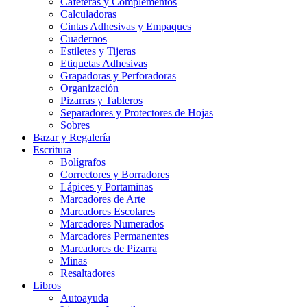
Cafeteras y Complementos
Calculadoras
Cintas Adhesivas y Empaques
Cuadernos
Estiletes y Tijeras
Etiquetas Adhesivas
Grapadoras y Perforadoras
Organización
Pizarras y Tableros
Separadores y Protectores de Hojas
Sobres
Bazar y Regalería
Escritura
Bolígrafos
Correctores y Borradores
Lápices y Portaminas
Marcadores de Arte
Marcadores Escolares
Marcadores Numerados
Marcadores Permanentes
Marcadores de Pizarra
Minas
Resaltadores
Libros
Autoayuda