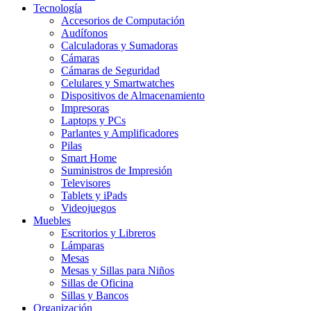
Tecnología
Accesorios de Computación
Audífonos
Calculadoras y Sumadoras
Cámaras
Cámaras de Seguridad
Celulares y Smartwatches
Dispositivos de Almacenamiento
Impresoras
Laptops y PCs
Parlantes y Amplificadores
Pilas
Smart Home
Suministros de Impresión
Televisores
Tablets y iPads
Videojuegos
Muebles
Escritorios y Libreros
Lámparas
Mesas
Mesas y Sillas para Niños
Sillas de Oficina
Sillas y Bancos
Organización