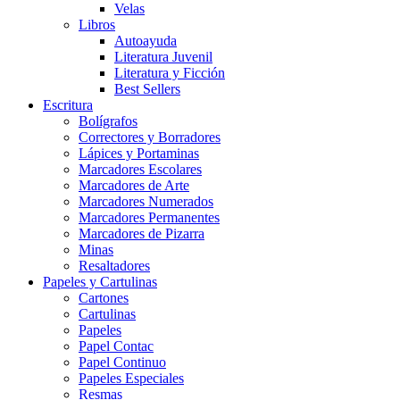
Velas
Libros
Autoayuda
Literatura Juvenil
Literatura y Ficción
Best Sellers
Escritura
Bolígrafos
Correctores y Borradores
Lápices y Portaminas
Marcadores Escolares
Marcadores de Arte
Marcadores Numerados
Marcadores Permanentes
Marcadores de Pizarra
Minas
Resaltadores
Papeles y Cartulinas
Cartones
Cartulinas
Papeles
Papel Contac
Papel Continuo
Papeles Especiales
Resmas