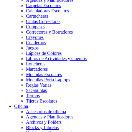
Agendas y Planificadores
Carpetas Escolares
Calculadoras Escolares
Cartucheras
Cintas Correctoras
Compases
Correctores y Borradores
Crayones
Cuadernos
Juegos
Lápices de Colores
Libros de Actividades y Cuentos
Loncheras
Marcadores
Mochilas Escolares
Mochilas Porta Laptops
Reglas Varias
Sacapuntas
Termos
Tijeras Escolares
Oficina
Accesorios de oficina
Agendas y Planificadores
Archivos y Folders
Blocks y Libretas