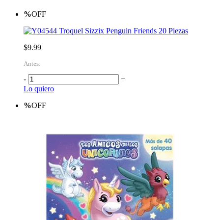
%
OFF
Troquel Sizzix Penguin Friends 20 Piezas
$9.99
Antes:
-
+
Lo quiero
%
OFF