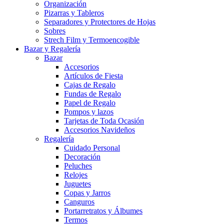
Organización
Pizarras y Tableros
Separadores y Protectores de Hojas
Sobres
Strech Film y Termoencogible
Bazar y Regalería
Bazar
Accesorios
Artículos de Fiesta
Cajas de Regalo
Fundas de Regalo
Papel de Regalo
Pompos y lazos
Tarjetas de Toda Ocasión
Accesorios Navideños
Regalería
Cuidado Personal
Decoración
Peluches
Relojes
Juguetes
Copas y Jarros
Canguros
Portarretratos y Álbumes
Termos