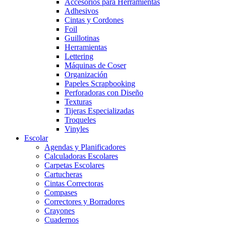
Accesorios para Herramientas
Adhesivos
Cintas y Cordones
Foil
Guillotinas
Herramientas
Lettering
Máquinas de Coser
Organización
Papeles Scrapbooking
Perforadoras con Diseño
Texturas
Tijeras Especializadas
Troqueles
Vinyles
Escolar
Agendas y Planificadores
Calculadoras Escolares
Carpetas Escolares
Cartucheras
Cintas Correctoras
Compases
Correctores y Borradores
Crayones
Cuadernos