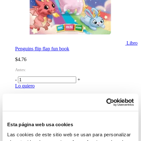
Libro
Penguins flip flap fun book
$4.76
Antes:
-
+
Lo quiero
primeiro
anterior
1
próximo
último
Esta página web usa cookies
Produtos encontrados:
2
Resultado da Pesquisa por:
penguin
em
2
Las cookies de este sitio web se usan para personalizar
ms