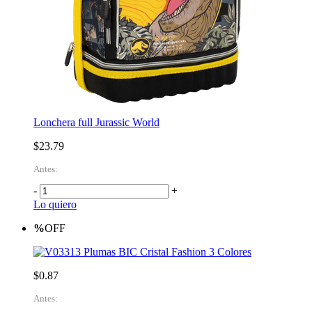
Lonchera full Jurassic World
$23.79
Antes:
-
+
Lo quiero
%
OFF
Plumas BIC Cristal Fashion 3 Colores
$0.87
Antes: