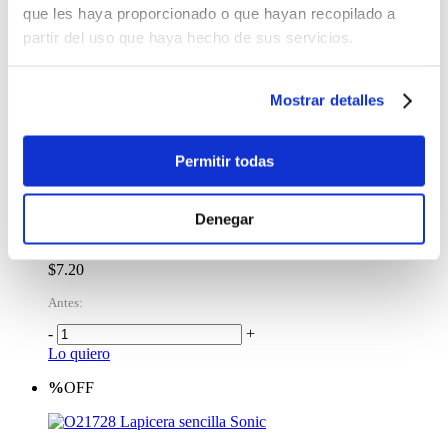
que les haya proporcionado o que hayan recopilado a
%
OFF
partir del uso que haya hecho de sus servicios.
Cartuchera Minecraft Azul
$7.20
Mostrar detalles
Antes:
-
+
Permitir todas
Lo quiero
%
OFF
Denegar
Cartuchera Minecraft Azul/Rojo
$7.20
Antes:
-
+
Lo quiero
%
OFF
Lapicera sencilla Sonic