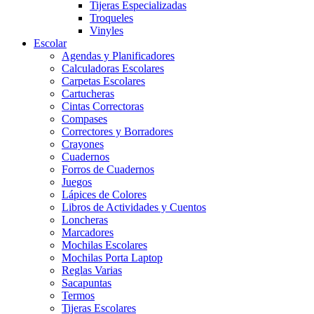
Tijeras Especializadas
Troqueles
Vinyles
Escolar
Agendas y Planificadores
Calculadoras Escolares
Carpetas Escolares
Cartucheras
Cintas Correctoras
Compases
Correctores y Borradores
Crayones
Cuadernos
Forros de Cuadernos
Juegos
Lápices de Colores
Libros de Actividades y Cuentos
Loncheras
Marcadores
Mochilas Escolares
Mochilas Porta Laptop
Reglas Varias
Sacapuntas
Termos
Tijeras Escolares