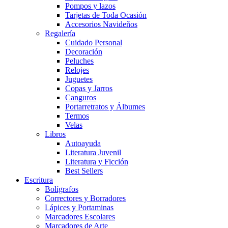
Pompos y lazos
Tarjetas de Toda Ocasión
Accesorios Navideños
Regalería
Cuidado Personal
Decoración
Peluches
Relojes
Juguetes
Copas y Jarros
Canguros
Portarretratos y Álbumes
Termos
Velas
Libros
Autoayuda
Literatura Juvenil
Literatura y Ficción
Best Sellers
Escritura
Bolígrafos
Correctores y Borradores
Lápices y Portaminas
Marcadores Escolares
Marcadores de Arte