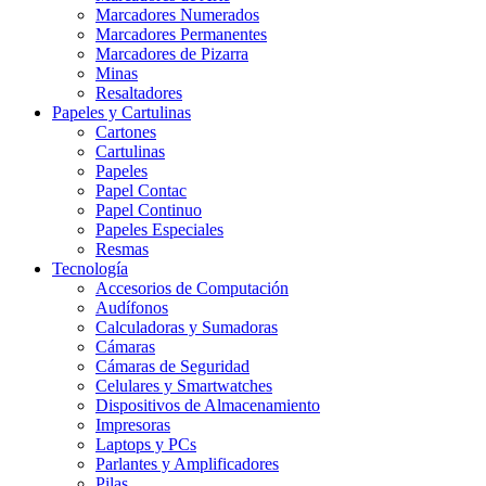
Marcadores Numerados
Marcadores Permanentes
Marcadores de Pizarra
Minas
Resaltadores
Papeles y Cartulinas
Cartones
Cartulinas
Papeles
Papel Contac
Papel Continuo
Papeles Especiales
Resmas
Tecnología
Accesorios de Computación
Audífonos
Calculadoras y Sumadoras
Cámaras
Cámaras de Seguridad
Celulares y Smartwatches
Dispositivos de Almacenamiento
Impresoras
Laptops y PCs
Parlantes y Amplificadores
Pilas