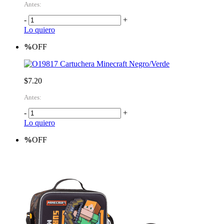
Antes:
-
+
Lo quiero
%
OFF
Cartuchera Minecraft Negro/Verde
$7.20
Antes:
-
+
Lo quiero
%
OFF