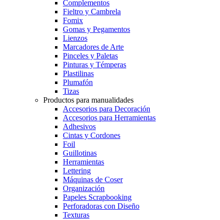
Complementos
Fieltro y Cambrela
Fomix
Gomas y Pegamentos
Lienzos
Marcadores de Arte
Pinceles y Paletas
Pinturas y Témperas
Plastilinas
Plumafón
Tizas
Productos para manualidades
Accesorios para Decoración
Accesorios para Herramientas
Adhesivos
Cintas y Cordones
Foil
Guillotinas
Herramientas
Lettering
Máquinas de Coser
Organización
Papeles Scrapbooking
Perforadoras con Diseño
Texturas