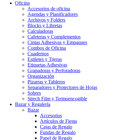
Oficina
Accesorios de oficina
Agendas y Planificadores
Archivos y Folders
Blocks y Libretas
Calculadoras
Cafeteras y Complementos
Cintas Adhesivas y Empaques
Combos de Oficina
Cuadernos
Estiletes y Tijeras
Etiquetas Adhesivas
Grapadoras y Perforadoras
Organización
Pizarras y Tableros
Separadores y Protectores de Hojas
Sobres
Strech Film y Termoencogible
Bazar y Regalería
Bazar
Accesorios
Artículos de Fiesta
Cajas de Regalo
Fundas de Regalo
Papel de Regalo