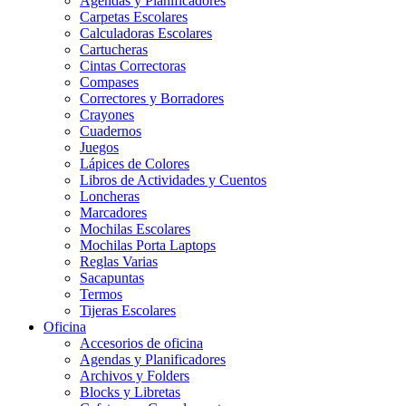
Agendas y Planificadores
Carpetas Escolares
Calculadoras Escolares
Cartucheras
Cintas Correctoras
Compases
Correctores y Borradores
Crayones
Cuadernos
Juegos
Lápices de Colores
Libros de Actividades y Cuentos
Loncheras
Marcadores
Mochilas Escolares
Mochilas Porta Laptops
Reglas Varias
Sacapuntas
Termos
Tijeras Escolares
Oficina
Accesorios de oficina
Agendas y Planificadores
Archivos y Folders
Blocks y Libretas