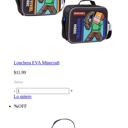
Lonchera EVA Minecraft
$11.99
Antes:
-
+
Lo quiero
%
OFF