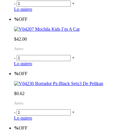
-
+
Lo quiero
%
OFF
Mochila Kids I´m A Cat
$42.00
Antes:
-
+
Lo quiero
%
OFF
Borrador Pz-Black Setx3 De Pelikan
$0.62
Antes:
-
+
Lo quiero
%
OFF