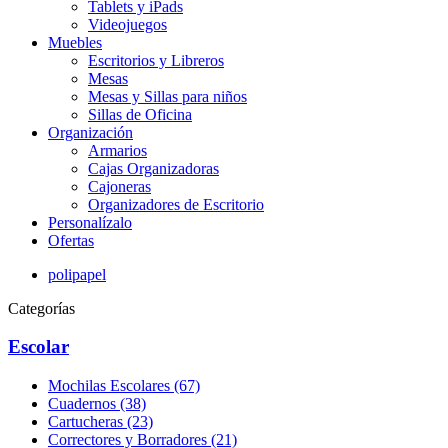
Tablets y iPads
Videojuegos
Muebles
Escritorios y Libreros
Mesas
Mesas y Sillas para niños
Sillas de Oficina
Organización
Armarios
Cajas Organizadoras
Cajoneras
Organizadores de Escritorio
Personalízalo
Ofertas
polipapel
Categorías
Escolar
Mochilas Escolares (67)
Cuadernos (38)
Cartucheras (23)
Correctores y Borradores (21)