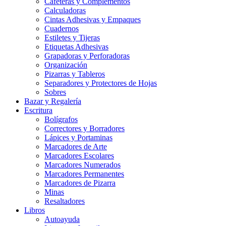
Cafeteras y Complementos
Calculadoras
Cintas Adhesivas y Empaques
Cuadernos
Estiletes y Tijeras
Etiquetas Adhesivas
Grapadoras y Perforadoras
Organización
Pizarras y Tableros
Separadores y Protectores de Hojas
Sobres
Bazar y Regalería
Escritura
Bolígrafos
Correctores y Borradores
Lápices y Portaminas
Marcadores de Arte
Marcadores Escolares
Marcadores Numerados
Marcadores Permanentes
Marcadores de Pizarra
Minas
Resaltadores
Libros
Autoayuda