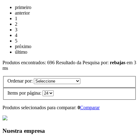
primeiro
anterior
1
2
3
4
5
próximo
último
Produtos encontrados:
696
Resultado da Pesquisa por:
rebajas
em
3
ms
Ordenar por:
Items por página:
Produtos selecionados para comparar:
0
Comparar
Nuestra empresa