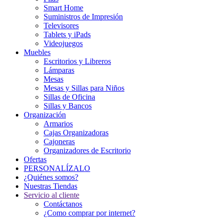
Smart Home
Suministros de Impresión
Televisores
Tablets y iPads
Videojuegos
Muebles
Escritorios y Libreros
Lámparas
Mesas
Mesas y Sillas para Niños
Sillas de Oficina
Sillas y Bancos
Organización
Armarios
Cajas Organizadoras
Cajoneras
Organizadores de Escritorio
Ofertas
PERSONALÍZALO
¿Quiénes somos?
Nuestras Tiendas
Servicio al cliente
Contáctanos
¿Como comprar por internet?