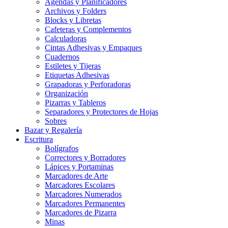
Agendas y Planificadores
Archivos y Folders
Blocks y Libretas
Cafeteras y Complementos
Calculadoras
Cintas Adhesivas y Empaques
Cuadernos
Estiletes y Tijeras
Etiquetas Adhesivas
Grapadoras y Perforadoras
Organización
Pizarras y Tableros
Separadores y Protectores de Hojas
Sobres
Bazar y Regalería
Escritura
Bolígrafos
Correctores y Borradores
Lápices y Portaminas
Marcadores de Arte
Marcadores Escolares
Marcadores Numerados
Marcadores Permanentes
Marcadores de Pizarra
Minas