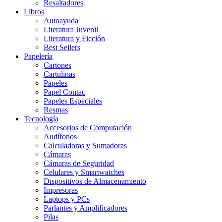
Resaltadores
Libros
Autoayuda
Literatura Juvenil
Literatura y Ficción
Best Sellers
Papelería
Cartones
Cartulinas
Papeles
Papel Contac
Papeles Especiales
Resmas
Tecnología
Accesorios de Computación
Audífonos
Calculadoras y Sumadoras
Cámaras
Cámaras de Seguridad
Celulares y Smartwatches
Dispositivos de Almacenamiento
Impresoras
Laptops y PCs
Parlantes y Amplificadores
Pilas