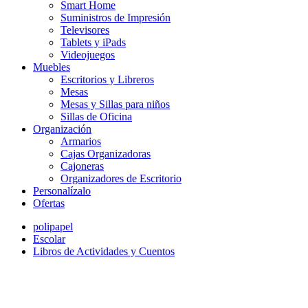
Smart Home
Suministros de Impresión
Televisores
Tablets y iPads
Videojuegos
Muebles
Escritorios y Libreros
Mesas
Mesas y Sillas para niños
Sillas de Oficina
Organización
Armarios
Cajas Organizadoras
Cajoneras
Organizadores de Escritorio
Personalízalo
Ofertas
polipapel
Escolar
Libros de Actividades y Cuentos