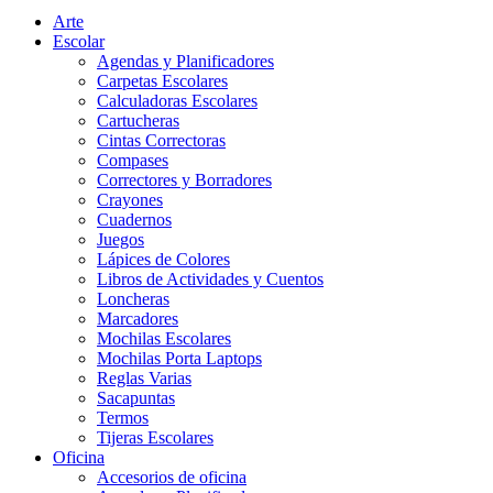
Arte
Escolar
Agendas y Planificadores
Carpetas Escolares
Calculadoras Escolares
Cartucheras
Cintas Correctoras
Compases
Correctores y Borradores
Crayones
Cuadernos
Juegos
Lápices de Colores
Libros de Actividades y Cuentos
Loncheras
Marcadores
Mochilas Escolares
Mochilas Porta Laptops
Reglas Varias
Sacapuntas
Termos
Tijeras Escolares
Oficina
Accesorios de oficina