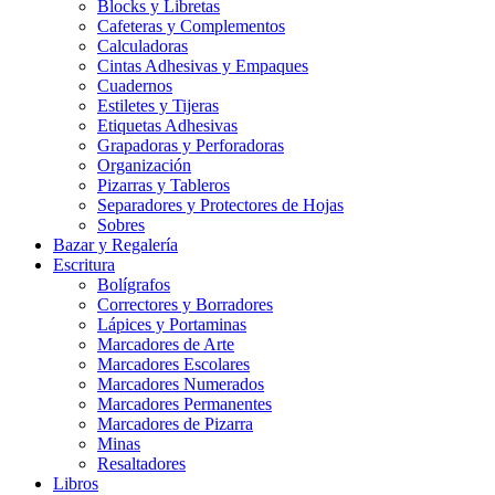
Blocks y Libretas
Cafeteras y Complementos
Calculadoras
Cintas Adhesivas y Empaques
Cuadernos
Estiletes y Tijeras
Etiquetas Adhesivas
Grapadoras y Perforadoras
Organización
Pizarras y Tableros
Separadores y Protectores de Hojas
Sobres
Bazar y Regalería
Escritura
Bolígrafos
Correctores y Borradores
Lápices y Portaminas
Marcadores de Arte
Marcadores Escolares
Marcadores Numerados
Marcadores Permanentes
Marcadores de Pizarra
Minas
Resaltadores
Libros