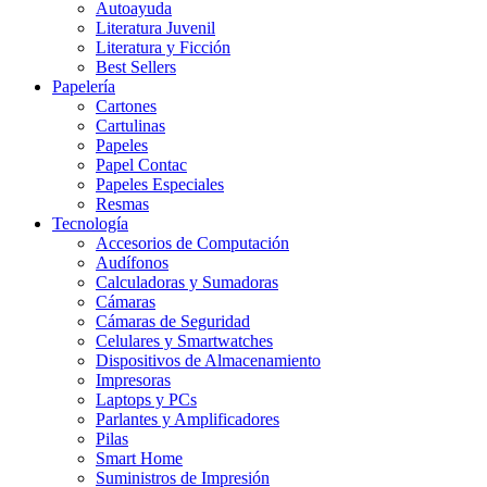
Autoayuda
Literatura Juvenil
Literatura y Ficción
Best Sellers
Papelería
Cartones
Cartulinas
Papeles
Papel Contac
Papeles Especiales
Resmas
Tecnología
Accesorios de Computación
Audífonos
Calculadoras y Sumadoras
Cámaras
Cámaras de Seguridad
Celulares y Smartwatches
Dispositivos de Almacenamiento
Impresoras
Laptops y PCs
Parlantes y Amplificadores
Pilas
Smart Home
Suministros de Impresión