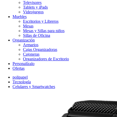
Televisores
Tablets y iPads
Videojuegos
Muebles
Escritorios y Libreros
Mesas
Mesas y Sillas para niños
Sillas de Oficina
Organización
Armarios
Cajas Organizadoras
Cajoneras
Organizadores de Escritorio
Personalízalo
Ofertas
polipapel
Tecnología
Celulares y Smartwatches