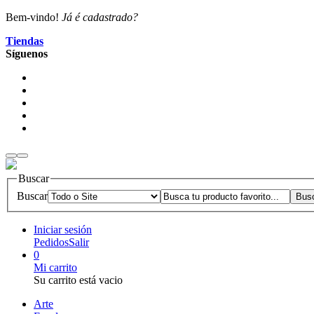
Bem-vindo!
Já é cadastrado?
Tiendas
Síguenos
Buscar
Buscar
Iniciar sesión
Pedidos
Salir
0
Mi carrito
Su carrito está vacio
Arte