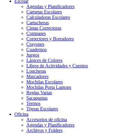
Escolar
Agendas y Planificadores
Carpetas Escolares
Calculadoras Escolares
Cartucheras
Cintas Correctoras
Compases
Correctores y Borradores
Crayones
Cuadernos
Juegos
Lápices de Colores
Libros de Actividades y Cuentos
Loncheras
Marcadores
Mochilas Escolares
Mochilas Porta Laptops
Reglas Varias
Sacapuntas
Termos
Tijeras Escolares
Oficina
Accesorios de oficina
Agendas y Planificadores
Archivos y Folders