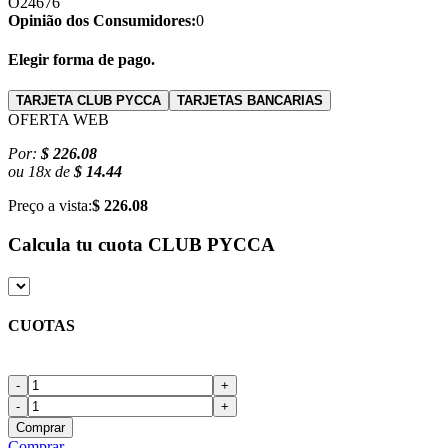
O24676
Opinião dos Consumidores:
0
Elegir forma de pago.
TARJETA CLUB PYCCA
TARJETAS BANCARIAS
OFERTA WEB
Por:
$ 226.08
ou
18
x
de
$ 14.44
Preço a vista:
$ 226.08
Calcula tu cuota
CLUB PYCCA
CUOTAS
-
+
-
+
Comprar
Comprar