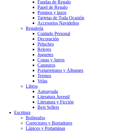
Fundas de Regalo
Papel de Regalo
Pompos y lazos
Tarjetas de Toda Ocasión
Accesorios Navideños
Regalería
Cuidado Personal
Decoración
Peluches
Relojes
Juguetes
Copas y Jarros
Canguros
Portarretratos y Álbumes
Termos
Velas
Libros
Autoayuda
Literatura Juvenil
Literatura y Ficción
Best Sellers
Escritura
Bolígrafos
Correctores y Borradores
Lápices y Portaminas