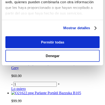
web, quienes pueden combinarla con otra información
-
+
que les haya proporcionado o que hayan recopilado a
Lo quiero
partir del uso que haya hecho de sus servicios.
Parlante portátil Skullcandy Terrain XL Black
$179.99
Mostrar detalles
-
+
Lo quiero
Parlante portátil Skullcandy Kilo Light Grey
Permitir todas
$80.99
-
+
Denegar
Lo quiero
Parlante portátil Skullcandy Ounce Plus Dark
Grey
$60.00
-
+
Lo quiero
Parlante Portátil Bazzuka B105
$99.99