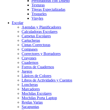
Perforadoras con Diseño
Texturas
Tijeras Especializadas
Troqueles
Vinyles
Escolar
Agendas y Planificadores
Calculadoras Escolares
Carpetas Escolares
Cartucheras
Cintas Correctoras
Compases
Correctores y Borradores
Crayones
Cuadernos
Forros de Cuadernos
Juegos
Lápices de Colores
Libros de Actividades y Cuentos
Loncheras
Marcadores
Mochilas Escolares
Mochilas Porta Laptop
Reglas Varias
Sacapuntas