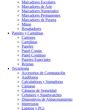
Marcadores Escolares
Marcadores de Arte
Marcadores Numerados
Marcadores Permanentes
Marcadores de Pizarra
Minas
Resaltadores
Papeles y Cartulinas
Cartones
Cartulinas
Papeles
Papel Contac
Papel Continuo
Papeles Especiales
Resmas
Tecnología
Accesorios de Computación
Audífonos
Calculadoras y Sumadoras
Cámaras
Cámaras de Seguridad
Celulares y Smartwatches
Dispositivos de Almacenamiento
Impresoras
Laptops y PCs