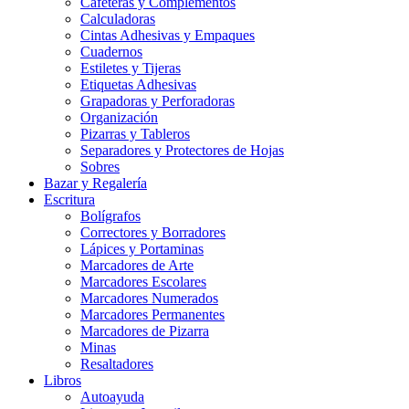
Cafeteras y Complementos
Calculadoras
Cintas Adhesivas y Empaques
Cuadernos
Estiletes y Tijeras
Etiquetas Adhesivas
Grapadoras y Perforadoras
Organización
Pizarras y Tableros
Separadores y Protectores de Hojas
Sobres
Bazar y Regalería
Escritura
Bolígrafos
Correctores y Borradores
Lápices y Portaminas
Marcadores de Arte
Marcadores Escolares
Marcadores Numerados
Marcadores Permanentes
Marcadores de Pizarra
Minas
Resaltadores
Libros
Autoayuda