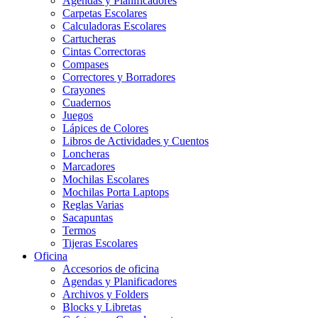
Agendas y Planificadores
Carpetas Escolares
Calculadoras Escolares
Cartucheras
Cintas Correctoras
Compases
Correctores y Borradores
Crayones
Cuadernos
Juegos
Lápices de Colores
Libros de Actividades y Cuentos
Loncheras
Marcadores
Mochilas Escolares
Mochilas Porta Laptops
Reglas Varias
Sacapuntas
Termos
Tijeras Escolares
Oficina
Accesorios de oficina
Agendas y Planificadores
Archivos y Folders
Blocks y Libretas