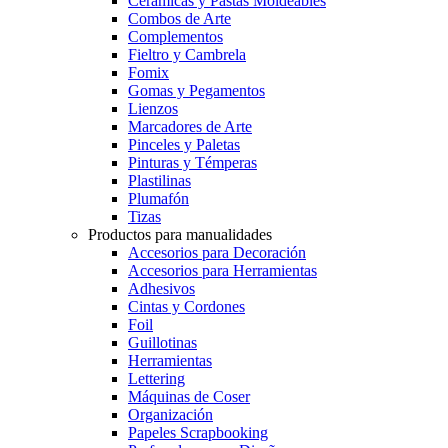
Cerámicas y Pastas Moldeables
Combos de Arte
Complementos
Fieltro y Cambrela
Fomix
Gomas y Pegamentos
Lienzos
Marcadores de Arte
Pinceles y Paletas
Pinturas y Témperas
Plastilinas
Plumafón
Tizas
Productos para manualidades
Accesorios para Decoración
Accesorios para Herramientas
Adhesivos
Cintas y Cordones
Foil
Guillotinas
Herramientas
Lettering
Máquinas de Coser
Organización
Papeles Scrapbooking