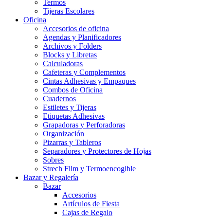
Termos
Tijeras Escolares
Oficina
Accesorios de oficina
Agendas y Planificadores
Archivos y Folders
Blocks y Libretas
Calculadoras
Cafeteras y Complementos
Cintas Adhesivas y Empaques
Combos de Oficina
Cuadernos
Estiletes y Tijeras
Etiquetas Adhesivas
Grapadoras y Perforadoras
Organización
Pizarras y Tableros
Separadores y Protectores de Hojas
Sobres
Strech Film y Termoencogible
Bazar y Regalería
Bazar
Accesorios
Artículos de Fiesta
Cajas de Regalo