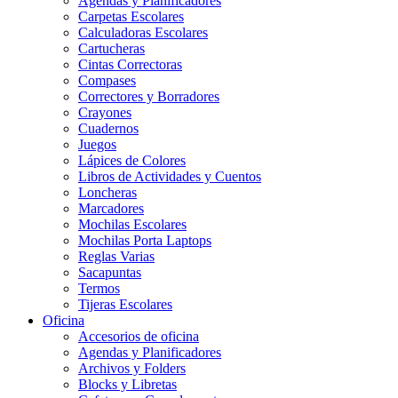
Agendas y Planificadores
Carpetas Escolares
Calculadoras Escolares
Cartucheras
Cintas Correctoras
Compases
Correctores y Borradores
Crayones
Cuadernos
Juegos
Lápices de Colores
Libros de Actividades y Cuentos
Loncheras
Marcadores
Mochilas Escolares
Mochilas Porta Laptops
Reglas Varias
Sacapuntas
Termos
Tijeras Escolares
Oficina
Accesorios de oficina
Agendas y Planificadores
Archivos y Folders
Blocks y Libretas