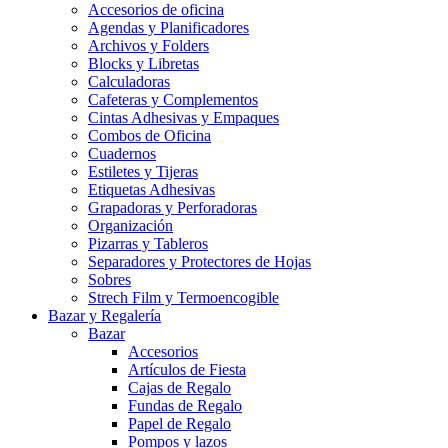
Accesorios de oficina
Agendas y Planificadores
Archivos y Folders
Blocks y Libretas
Calculadoras
Cafeteras y Complementos
Cintas Adhesivas y Empaques
Combos de Oficina
Cuadernos
Estiletes y Tijeras
Etiquetas Adhesivas
Grapadoras y Perforadoras
Organización
Pizarras y Tableros
Separadores y Protectores de Hojas
Sobres
Strech Film y Termoencogible
Bazar y Regalería
Bazar
Accesorios
Artículos de Fiesta
Cajas de Regalo
Fundas de Regalo
Papel de Regalo
Pompos y lazos