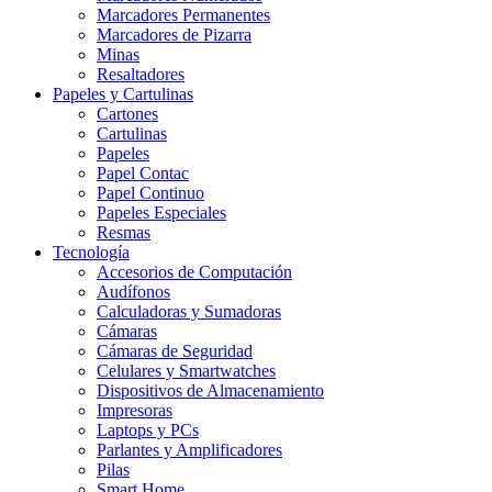
Marcadores Permanentes
Marcadores de Pizarra
Minas
Resaltadores
Papeles y Cartulinas
Cartones
Cartulinas
Papeles
Papel Contac
Papel Continuo
Papeles Especiales
Resmas
Tecnología
Accesorios de Computación
Audífonos
Calculadoras y Sumadoras
Cámaras
Cámaras de Seguridad
Celulares y Smartwatches
Dispositivos de Almacenamiento
Impresoras
Laptops y PCs
Parlantes y Amplificadores
Pilas
Smart Home