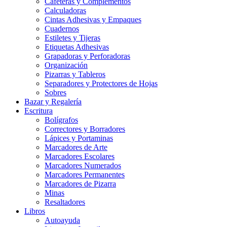
Cafeteras y Complementos
Calculadoras
Cintas Adhesivas y Empaques
Cuadernos
Estiletes y Tijeras
Etiquetas Adhesivas
Grapadoras y Perforadoras
Organización
Pizarras y Tableros
Separadores y Protectores de Hojas
Sobres
Bazar y Regalería
Escritura
Bolígrafos
Correctores y Borradores
Lápices y Portaminas
Marcadores de Arte
Marcadores Escolares
Marcadores Numerados
Marcadores Permanentes
Marcadores de Pizarra
Minas
Resaltadores
Libros
Autoayuda