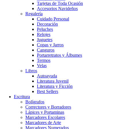
Tarjetas de Toda Ocasión
Accesorios Navideños
Regalería
Cuidado Personal
Decoración
Peluches
Relojes
Juguetes
Copas y Jarros
Canguros
Portarretratos y Álbumes
Termos
Velas
Libros
Autoayuda
Literatura Juvenil
Literatura y Ficción
Best Sellers
Escritura
Bolígrafos
Correctores y Borradores
Lápices y Portaminas
Marcadores Escolares
Marcadores de Arte
Marcadores Numerados