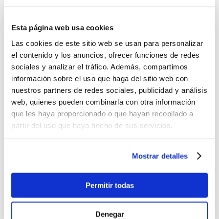
Lo quiero
%
OFF
Esta página web usa cookies
Parlante Maxell Bluetooth Nomad color gris
Las cookies de este sitio web se usan para personalizar
el contenido y los anuncios, ofrecer funciones de redes
$23.99
sociales y analizar el tráfico. Además, compartimos
Antes:
información sobre el uso que haga del sitio web con
nuestros partners de redes sociales, publicidad y análisis
-
+
Lo quiero
web, quienes pueden combinarla con otra información
Parlante portátil Skullcandy Terrain XL Black
que les haya proporcionado o que hayan recopilado a
partir del uso que haya hecho de sus servicios.
$179.99
-
+
Lo quiero
Mostrar detalles
Parlante portátil Skullcandy Terrain XL Light
Grey
Permitir todas
$179.99
-
+
Lo quiero
Denegar