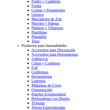
Fieltro y Cambrela
Fomix
Gomas y Pegamentos
Lienzos
Marcadores de Arte
Pinceles y Paletas
Pinturas y Témperas
Plastilinas
Plumafón
Tizas
Productos para manualidades
Accesorios para Decoración
Accesorios para Herramientas
Adhesivos
Cintas y Cordones
Foil
Guillotinas
Herramientas
Lettering
Máquinas de Coser
Organización
Papeles Scrapbooking
Perforadoras con Diseño
Texturas
Tijeras Especializadas