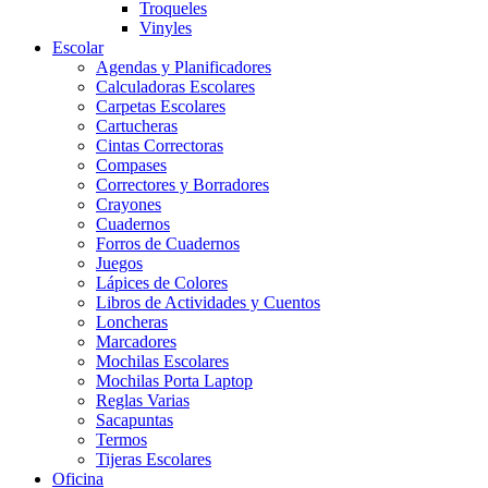
Troqueles
Vinyles
Escolar
Agendas y Planificadores
Calculadoras Escolares
Carpetas Escolares
Cartucheras
Cintas Correctoras
Compases
Correctores y Borradores
Crayones
Cuadernos
Forros de Cuadernos
Juegos
Lápices de Colores
Libros de Actividades y Cuentos
Loncheras
Marcadores
Mochilas Escolares
Mochilas Porta Laptop
Reglas Varias
Sacapuntas
Termos
Tijeras Escolares
Oficina